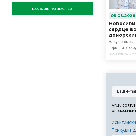
БОЛЬШЕ НОВОСТЕЙ
08.08.2026
Новосиби
сердце в
донорски
Алсу не смогл
Германию, хир
провели сложн
могла поднятьс
VN.ru обязуе
от рассылки
Искитимски
Психушка д