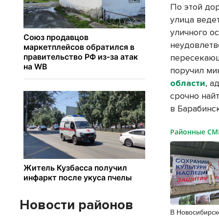
По этой до
улица веде
уличного о
неудовлетво
пересекающ
поручил ми
области
, 
срочно най
в Барабинс
Районные С
Новости районов
В Новосибирск