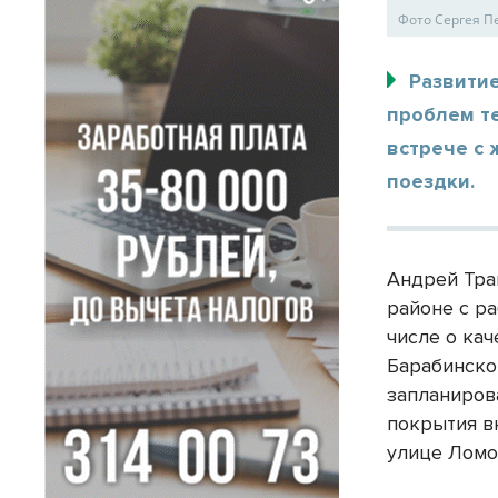
Фото Сергея 
Развити
проблем т
встрече с 
поездки.
Андрей Тра
районе с р
числе о ка
Барабинско
запланиров
покрытия в
улице Ломо