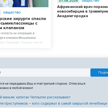
07.08.2026
ОБЩЕСТВО
Африканский врач порази
новосибирцев в травмпун
ОБЩЕСТВО
Академгородка
рские хирурги спасли
осьмиклассницы с
м клапаном
а попасть на операцию в
урги клиники Мешалкина
ую операцию. Раньше она не
я на ворой этаж по лестнице.
тся не передавать Ваш e-mail третьей стороне. Отписаться
 можно в любой момент
й маньяк: капитан Чеплыгин рассказывает
ля преступников – кого содержат в самой закрытой лечебнице