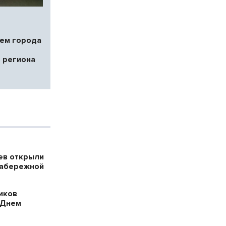
ем города
 региона
ев открыли
набережной
иков
 Днем