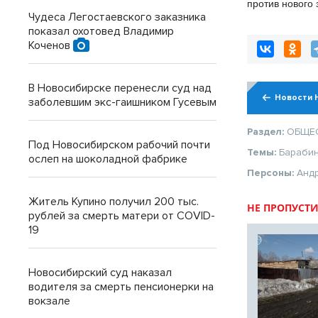
против нового 
памятниках
Чудеса Легостаевского заказника
показал охотовед Владимир
Коченов
В Новосибирске перенесли суд над
Новости 
заболевшим экс-гаишником Гусевым
Раздел:
ОБЩЕ
Под Новосибирском рабочий почти
Темы:
Барабин
ослеп на шоколадной фабрике
Персоны:
Анд
Житель Купино получил 200 тыс.
НЕ ПРОПУСТИ
рублей за смерть матери от COVID-
19
Новосибирский суд наказал
водителя за смерть пенсионерки на
вокзале