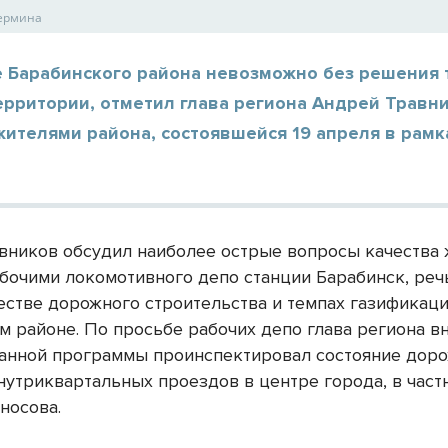
Пермина
е Барабинского района невозможно без решения 
ерритории, отметил глава региона Андрей Травн
жителями района, состоявшейся 19 апреля в рамк
вников обсудил наиболее острые вопросы качества 
абочими локомотивного депо станции Барабинск, реч
честве дорожного строительства и темпах газификаци
м районе. По просьбе рабочих депо глава региона в
анной программы проинспектировал состояние дор
нутриквартальных проездов в центре города, в част
носова.