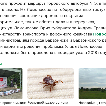
роге проходит маршрут городского автобуса №5, а т
т к школе. На Ломоносова нет оборудованных тротуа
свещения, состояние дорожного покрытия
рительное, так же обстоят дела и в переулках,
их ул. Ломоносова. Врио губернатора Андрей Травн
нистерству транспорта и дорожного хозяйства
Ново
администрациям города Барабинска и Барабинского р
ти варианты решения проблемы. Улица Ломоносова
ке должна быть приведена в порядок уже в 2018 году
МИ
Роспотребнадзор региона
е прошёл митинг
Новосибирцы ста