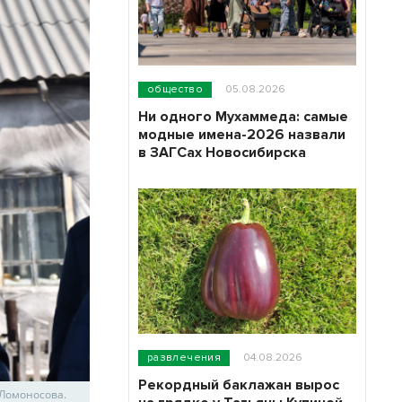
общество
05.08.2026
Ни одного Мухаммеда: самые
модные имена-2026 назвали
в ЗАГСах Новосибирска
развлечения
04.08.2026
Рекордный баклажан вырос
 Ломоносова.