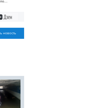
 по
ме
Дзен
ь новость