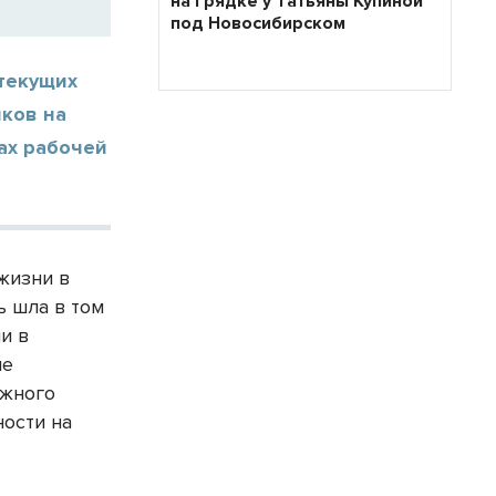
на грядке у Татьяны Купиной
под Новосибирском
текущих
иков на
ах рабочей
жизни в
ь шла в том
и в
не
ожного
ности на