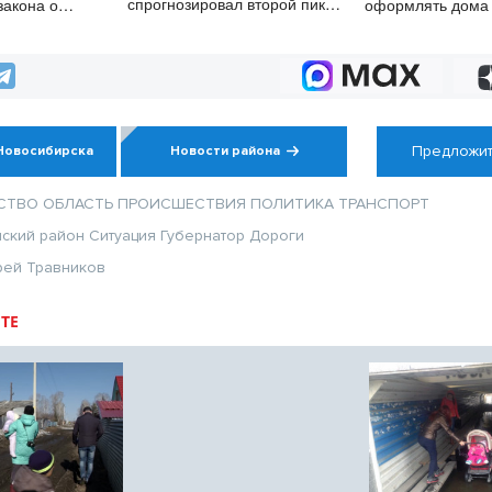
спрогнозировал второй пик
закона о
оформлять дома
клещей в конце августа
упрощенной схе
Предложит
Новосибирска
Новости района
СТВО
ОБЛАСТЬ
ПРОИСШЕСТВИЯ
ПОЛИТИКА
ТРАНСПОРТ
ский район
Ситуация
Губернатор
Дороги
рей Травников
ТЕ