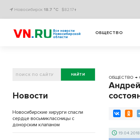
Новосибирск
18.7 °C
$82.17↑
Все новости
ОБЩЕСТВО
Новосибирской
области
НАЙТИ
ОБЩЕСТВО
→
Андрей
Новости
состоя
Новосибирские хирурги спасли
сердце восьмиклассницы с
донорским клапаном
19.04.2018