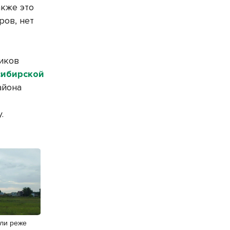
акже это
ров, нет
иков
сибирской
айона
.
ли реже