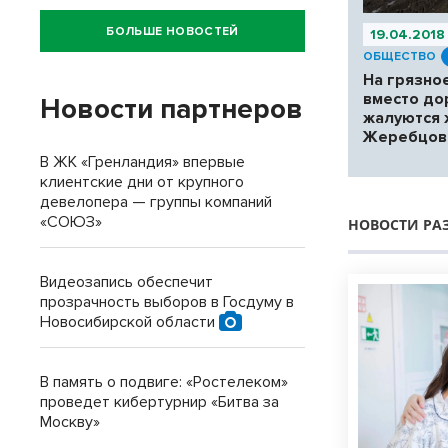
БОЛЬШЕ НОВОСТЕЙ
19.04.2018
ОБЩЕСТВО
На грязно
вместо до
Новости партнеров
жалуются 
Жеребцов
В ЖК «Гренландия» впервые
клиентские дни от крупного
девелопера — группы компаний
«СОЮЗ»
НОВОСТИ РА
Видеозапись обеспечит
прозрачность выборов в Госдуму в
Новосибирской области
В память о подвиге: «Ростелеком»
проведет кибертурнир «Битва за
Москву»