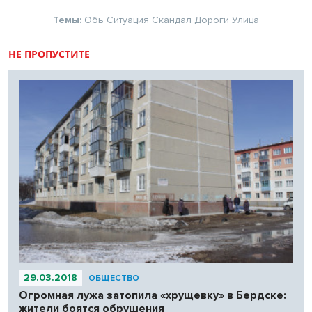
Темы:
Обь
Ситуация
Скандал
Дороги
Улица
НЕ ПРОПУСТИТЕ
29.03.2018
ОБЩЕСТВО
Огромная лужа затопила «хрущевку» в Бердске:
жители боятся обрушения