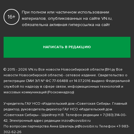
При полном или частичном использовании
16+
материалов, опубликованных на сайте VN.ru,
обязательна активная гиперссылка на сайт
НАПИСАТЬ В РЕДАКЦИЮ
© 2015 - 2026 VN.ru Все новости Новосибирской области (ВН.ру Все
новости Новосибирской области) - сетевое издание. Свидетельство о
регистрации СМИ ЭЛ № ФС 77-66488 от 14.07.2016 выдано Федеральной
службой по надзору в сфере связи, информационных технологий и
массовых коммуникаций (Роскомнадзор)
Учредитель ГАУ НСО «Издательский дом «Советская Сибирь». Главный
редактор, руководитель-директор ГАУ НСО «Издательский дом
«Советская Сибирь» - Шрейтер Н.В. Телефон редакции
+ 7 (383) 314-00-
42
; Электронный адрес редакции
inzov@sovsibir.ru
По вопросам партнерства Анна Швагирь
pr@sovsibir.ru
Телефон
+7-983-
302-62-26