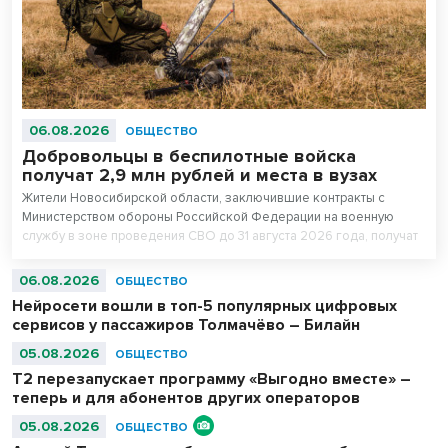
06.08.2026
ОБЩЕСТВО
Добровольцы в беспилотные войска
получат 2,9 млн рублей и места в вузах
Жители Новосибирской области, заключившие контракты с
Министерством обороны Российской Федерации на военную
службу в зоне проведения СВО до 31 августа 2026 года, получат
повышенные единовременные выплаты. Для всесторонней
поддержки бойцов и ветеранов в регионе создана действенная
06.08.2026
ОБЩЕСТВО
система мер. Так, добровольцы в беспилотные войска, желающие
Нейросети вошли в топ-5 популярных цифровых
поступить в колледжи и вузы, но набравшим ниже проходных
сервисов у пассажиров Толмачёво – Билайн
баллов, получают право на приоритетное зачисление в вузы и
колледжи на безвозмездной основе.
05.08.2026
ОБЩЕСТВО
Т2 перезапускает программу «Выгодно вместе» –
теперь и для абонентов других операторов
05.08.2026
ОБЩЕСТВО