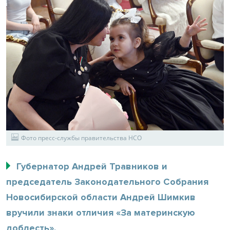
Фото пресс-службы правительства НСО
Губернатор Андрей Травников и
председатель Законодательного Собрания
Новосибирской области Андрей Шимкив
вручили знаки отличия «За материнскую
доблесть».