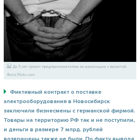
До 5 лет грозит предпринимателям за махинации с валютой.
Фото Flickr.com
Фиктивный контракт о поставке
электрооборудования в Новосибирск
заключили бизнесмены с германской фирмой.
Товары на территорию РФ так и не поступили,
и деньги в размере 7 млрд. рублей
возвращены также не были. По факту вывода