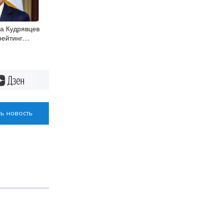
а Кудрявцев
рейтинг
иц СФО
Дзен
ь новость