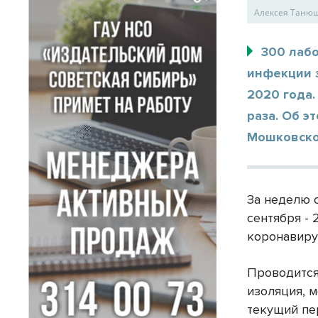
Алексея Таню
300 лаб
инфекции 
2020 года.
раза. Об э
Мошковско
За неделю с
сентября - 
коронавиру
Проводится
изоляция, 
текущий пе