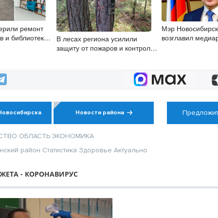
ерили ремонт
Мэр Новосибирск
в и библиотек
возглавил медиа
В лесах региона усилили
е
первых лиц стол
защиту от пожаров и контроль
за порядком в период грибного
сезона
Предложит
Новосибирска
Новости района
СТВО
ОБЛАСТЬ
ЭКОНОМИКА
нский район
Статистика
Здоровье
Актуально
ЖЕТА - КОРОНАВИРУС