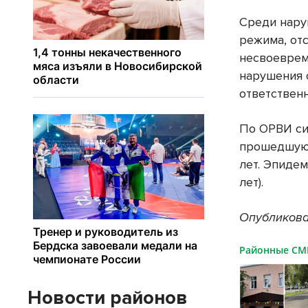
Среди нару
режима, от
несвоеврем
нарушения 
ответственн
По ОРВИ си
прошедшую 
лет. Эпиде
лет).
Опубликова
Районные С
Новости районов