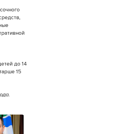
асочного
средств,
ные
тративной
етей до 14
тарше 15
ода.