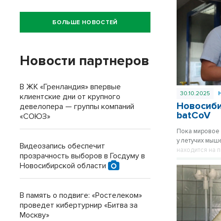
БОЛЬШЕ НОВОСТЕЙ
Новости партнеров
В ЖК «Гренландия» впервые
30.10.2025
клиентские дни от крупного
Новосиби
девелопера — группы компаний
batCoV
«СОЮЗ»
Пока мировое 
у летучих мыш
Видеозапись обеспечит
находится на 
прозрачность выборов в Госдуму в
Новосибирской области
В память о подвиге: «Ростелеком»
проведет кибертурнир «Битва за
Москву»