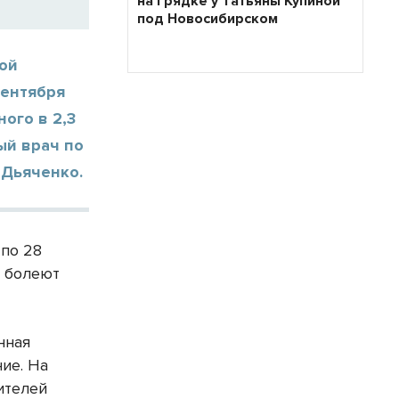
на грядке у Татьяны Купиной
под Новосибирском
ой
сентября
ого в 2,3
ый врач по
 Дьяченко.
 по 28
а болеют
нная
ие. На
ителей