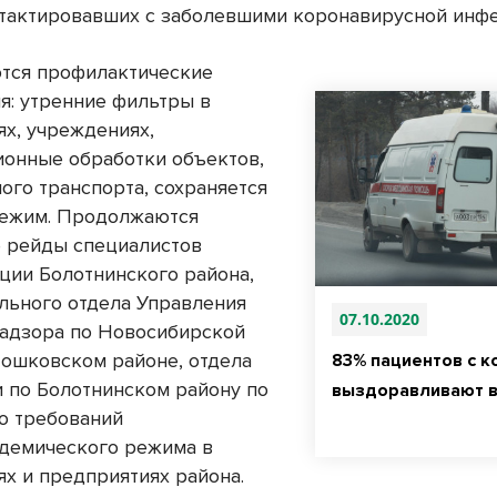
нтактировавших с заболевшими коронавирусной инф
тся профилактические
я: утренние фильтры в
ях, учреждениях,
онные обработки объектов,
ого транспорта, сохраняется
режим. Продолжаются
 рейды специалистов
ции Болотнинского района,
льного отдела Управления
07.10.2020
адзора по Новосибирской
Мошковском районе, отдела
83% пациентов с 
 по Болотнинском району по
выздоравливают в
ю требований
демического режима в
ях и предприятиях района.