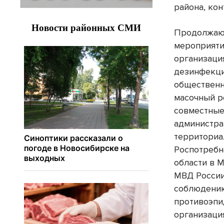
района, ко
Продолжаю
мероприяти
организаци
дезинфекци
общественн
масочный 
совместные
администра
территориа
Роспотребн
области в 
МВД России
соблюдени
противоэпи
организаци