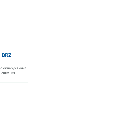
а BRZ
oV, обнаруженный
 ситуация