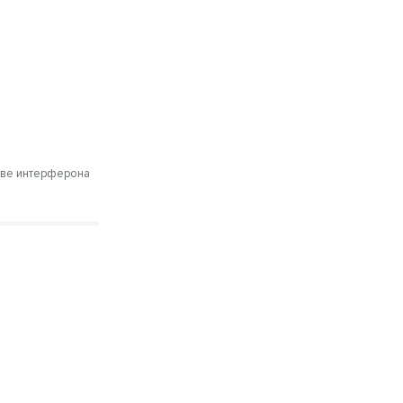
т
ове интерферона