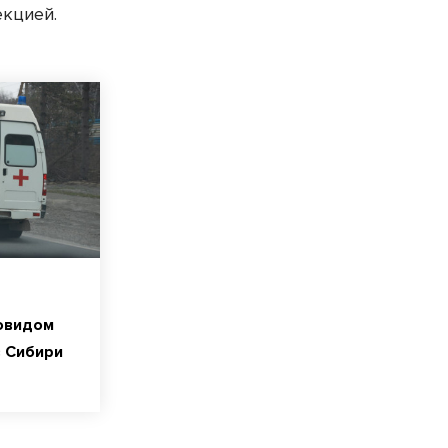
екцией.
ковидом
 Сибири