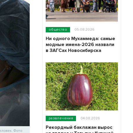
общество
05.08.2026
Ни одного Мухаммеда: самые
модные имена-2026 назвали
в ЗАГСах Новосибирска
развлечения
04.08.2026
Рекордный баклажан вырос
еловек. Фото