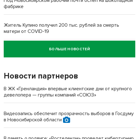
Под Новосибирском рабочий почти ослеп на шоколадной
фабрике
Житель Купино получил 200 тыс. рублей за смерть
матери от COVID-19
БОЛЬШЕ НОВОСТЕЙ
Новосибирский суд наказал водителя за смерть
пенсионерки на вокзале
Новости партнеров
В ЖК «Гренландия» впервые клиентские дни от крупного
девелопера — группы компаний «СОЮЗ»
Видеозапись обеспечит прозрачность выборов в Госдуму
в Новосибирской области
В память о подвиге: «Ростелеком» проведет кибертурнир