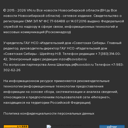
© 2015 - 2026 VN.ru Все новости Новосибирской области (ВН.ру Все
новости Новосибирской области) - сетевое издание. Свидетельство о
регистрации СМИ ЭЛ № ФС 77-66488 от 14.07.2016 выдано Федеральной
службой по надзору в сфере связи, информационных технологий и
массовых коммуникаций (Роскомнадзор)
Учредитель ГАУ НСО «Издательский дом «Советская Сибирь». Главный
редактор, руководитель-директор ГАУ НСО «Издательский дом
«Советская Сибирь» - Шрейтер Н.В. Телефон редакции
+ 7 (383) 314-00-
42
; Электронный адрес редакции
inzov@sovsibir.ru
По вопросам партнерства Анна Швагирь
pr@sovsibir.ru
Телефон
+7-983-
302-62-26
На информационном ресурсе применяются рекомендательные
технологии
(информационные технологии предоставления
информации на основе сбора, систематизации и анализа сведений,
относящихся к предпочтениям пользователей сети «Интернет»,
находящихся на территории Российской Федерации).
Политика конфиденциальности персональных данных