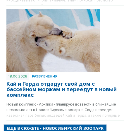
иногда называют «попугаями-пчёлами», приносят потомство
практически каждый год, и этот не стал исключением.
18.06.2026
РАЗВЛЕЧЕНИЯ
Кай и Герда отдадут свой дом с
бассейном моржам и переедут в новый
комплекс
Новый комплекс «Арктика» планируют возвести в ближайшие
несколько лет в Новосибирском зоопарке. Сюда переедет
известная пара белых медведей Кай и Герда, а также полярные
совы, волки и песцы. Об этом рассказал в прямом эфире
«Новосибирских новостей» директор Новосибирского зоопарка
ЕЩЕ В СЮЖЕТЕ - НОВОСИБИРСКИЙ ЗООПАРК