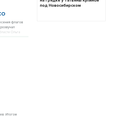
на грядке у Татьяны Купиной
под Новосибирском
СО
несения флагов
Прозвучал
бласти Ольга
роцента
достоверение,
ев. Итогом