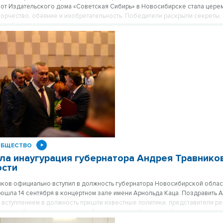
от Издательского дома «Советская Сибирь» в Новосибирске стала цере
ворчество, обаяние и изобретательность. Победители раскрыли секреты, 
ографиями сердца жюри.
ОБЩЕСТВО
ла инаугурация губернатора Андрея Травнико
ости
ков официально вступил в должность губернатора Новосибирской облас
рошла 14 сентября в концертном зале имени Арнольда Каца. Поздравить 
 вступлением в должность пришли известные политики, представители ре
ласти, бизнесмены, лидеры общественных объединений, религиозных о