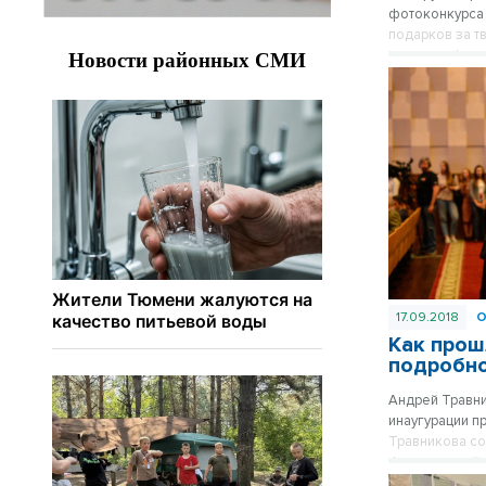
фотоконкурса 
подарков за т
покорить фот
17.09.2018
Как прош
подробн
Андрей Травни
инаугурации п
Травникова со
федеральной в