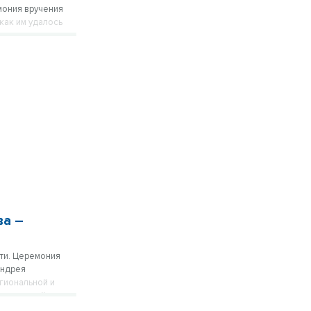
мония вручения
как им удалось
ва –
ти. Церемония
Андрея
гиональной и
рганизаций.