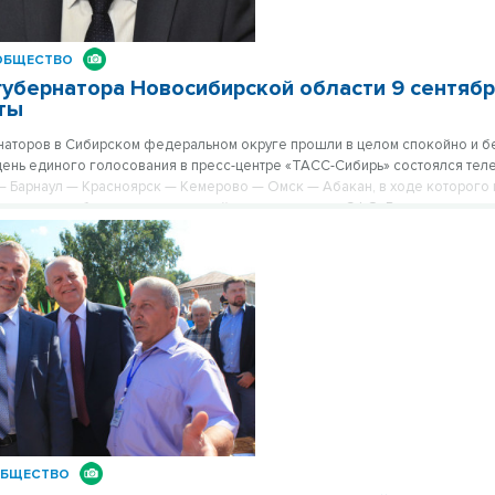
ОБЩЕСТВО
убернатора Новосибирской области 9 сентябр
ты
аторов в Сибирском федеральном округе прошли в целом спокойно и б
день единого голосования в пресс-центре «ТАСС-Сибирь» состоялся тел
 Барнаул — Красноярск — Кемерово — Омск — Абакан, в ходе которого
ые итоги выборов руководителей шести регионов СФО. В телемосте при
редставитель Президента РФ в Сибирском федеральном округе Сергей 
ндрей Травников.
БЩЕСТВО