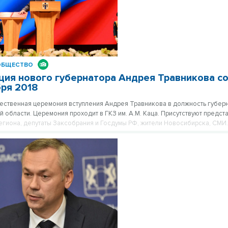
ОБЩЕСТВО
ция нового губернатора Андрея Травникова с
бря 2018
ественная церемония вступления Андрея Травникова в должность губер
 области. Церемония проходит в ГКЗ им. А.М. Каца. Присутствуют предст
егиона, депутаты Заксобрания и Госдумы РФ, жители Новосибирска, СМИ.
ется вступившим в должность с момента произнесения присяги на верност
раны и Уставу области.