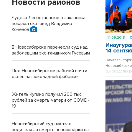
Новости районов
Чудеса Легостаевского заказника
показал охотовед Владимир
Коченов
14.09.2018
Инаугура
В Новосибирске перенесли суд над
14 сентя
заболевшим экс-гаишником Гусевым
Началась торж
Новосибирской
Под Новосибирском рабочий почти
руководства р
ослеп на шоколадной фабрике
региона счита
Конституции ст
Житель Купино получил 200 тыс.
рублей за смерть матери от COVID-
19
Новосибирский суд наказал
водителя за смерть пенсионерки на