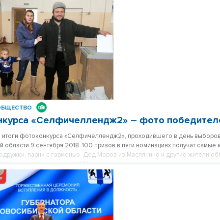
ОБЩЕСТВО
нкурса «Селфичеллендж2» – фото победител
 итоги фотоконкурса «Селфичеллендж2», проходившего в день выборов
 области 9 сентября 2018. 100 призов в пяти номинациях получат самые 
дружки, парни с гармонью, Дед Мороз из Маслянино и другие жители об
бедителей – в материале VN.ru.