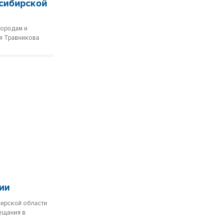
сибирской
городам и
ея Травникова
ии
бирской области
ещания в