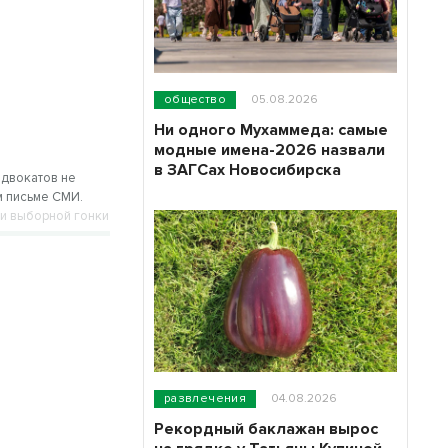
общество
05.08.2026
Ни одного Мухаммеда: самые
модные имена-2026 назвали
в ЗАГСах Новосибирска
адвокатов не
м письме СМИ.
ти выборной гонки
развлечения
04.08.2026
Рекордный баклажан вырос