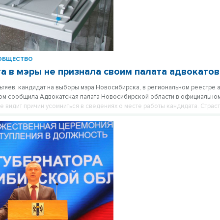
ОБЩЕСТВО
а в мэры не признала своим палата адвокатов
ьтяев, кандидат на выборы мэра Новосибирска, в региональном реестре 
этом сообщила Адвокатская палата Новосибирской области в официально
е видит причин усомниться в сведениях о месте работы кандидата. Страс
каляться.