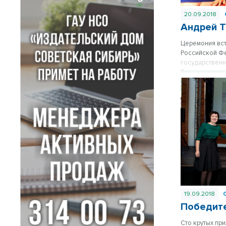
20.09.2018
Андрей Т
Церемония вст
Российской Фе
государственн
Благо огласил
пришедших на 
после чего на
19.09.2018
Победит
Сто крутых пр