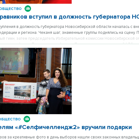
ОБЩЕСТВО
равников вступил в должность губернатора Н
упления в должность губернатора Новосибирской области началась с в
дерации и региона. Чеканя шаг, знаменные группы поднялись на сцену. 
ый гимн, затем председатель Избирательной комиссии Новосибирской о
а итоги выборов. По ее словам, Андрея Травникова поддержали 64,52 п
избирательные участки. Ольга Благо вручила избранному губернатору у
ступил самый торжественный момент — принятие присяги.
ОБЩЕСТВО
елям «#Селфичеллендж2» вручили подарки
изов за креативные фото в день выборов нашли своих законных владельц