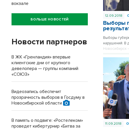
вокзале
12.09.2018
БОЛЬШЕ НОВОСТЕЙ
Выборы г
результа
Выборы губерн
Новости партнеров
нарушений. В 
Новосибирск —
предварительн
В ЖК «Гренландия» впервые
полномочный п
клиентские дни от крупного
губернатора А
девелопера — группы компаний
«СОЮЗ»
Видеозапись обеспечит
прозрачность выборов в Госдуму в
Новосибирской области
В память о подвиге: «Ростелеком»
11.09.2018
О
проведет кибертурнир «Битва за