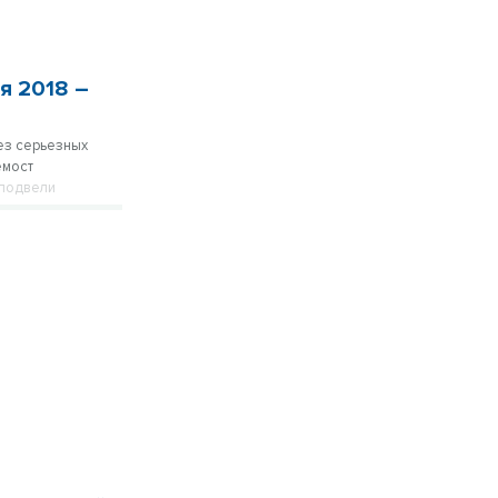
я 2018 –
ез серьезных
емост
 подвели
няли участие
Меняйло и врио