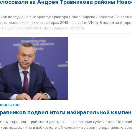
олосовали за Андрея Травникова районы Ново
ков победил на выборах губернатора Новосибирской области. По всем 
 голосования и явки на выборах 2018 – на сайте VN.ru. В целом за Андр
 64,52% избирателей Новосибирской области.
ОБЩЕСТВО
равников подвел итоги избирательной кампан
боты мы прошли — работаем дальше», — сказал врио губернатора Новоси
ков, подводя итоги избирательной кампании во время оперативного сов