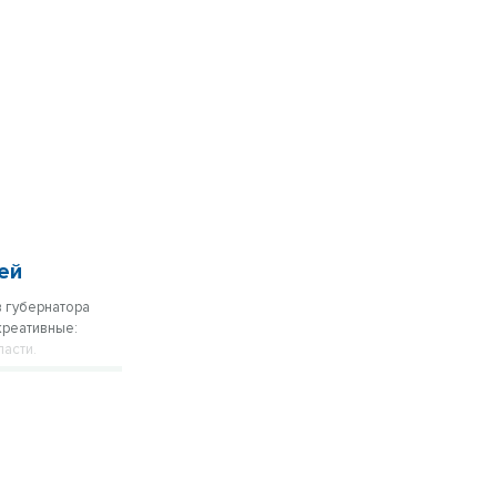
ей
 губернатора
креативные:
ласти.