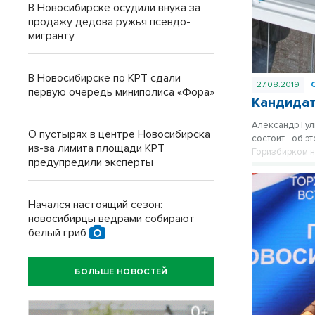
В Новосибирске осудили внука за
продажу дедова ружья псевдо-
мигранту
В Новосибирске по КРТ сдали
27.08.2019
первую очередь миниполиса «Фора»
Кандидат
Александр Гул
О пустырях в центре Новосибирска
состоит - об 
из-за лимита площади КРТ
Горизбирком н
предупредили эксперты
продолжают на
Начался настоящий сезон:
новосибирцы ведрами собирают
белый гриб
БОЛЬШЕ НОВОСТЕЙ