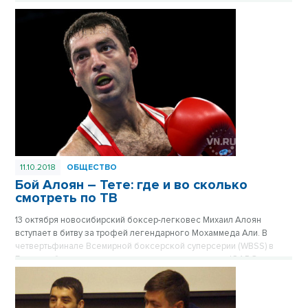
карьере.
11.10.2018
ОБЩЕСТВО
Бой Алоян – Тете: где и во сколько
смотреть по ТВ
13 октября новосибирский боксер-легковес Михаил Алоян
вступает в битву за трофей легендарного Мохаммеда Али. В
четвертьфинале Всемирной боксерской суперсерии (WBSS) в
Екатеринбурге он скрестит кулаки с нокаутером из ЮАР Золани
Тете. Бой покажет телеканал «Матч ТВ». По новосибирскому
времени трансляция начнется в ночь на 14 октября, а именно в
01.55 (21.55 по Москве).