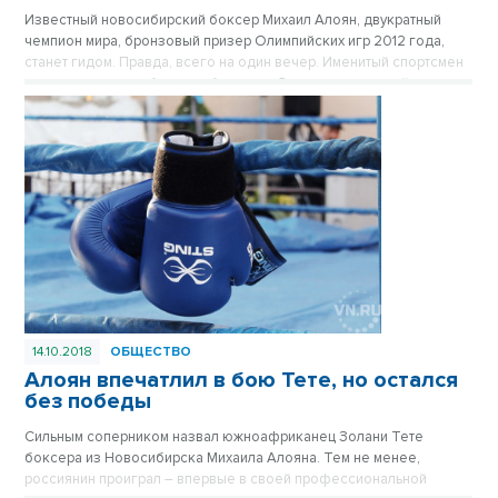
Известный новосибирский боксер Михаил Алоян, двукратный
чемпион мира, бронзовый призер Олимпийских игр 2012 года,
станет гидом. Правда, всего на один вечер. Именитый спортсмен
расскажет новосибирцам об истории Заельцовского района в
рамках «Ночи музеев-2019».
14.10.2018
ОБЩЕСТВО
Алоян впечатлил в бою Тете, но остался
без победы
Сильным соперником назвал южноафриканец Золани Тете
боксера из Новосибирска Михаила Алояна. Тем не менее,
россиянин проиграл – впервые в своей профессиональной