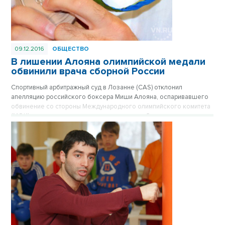
09.12.2016
ОБЩЕСТВО
В лишении Алояна олимпийской медали
обвинили врача сборной России
Спортивный арбитражный суд в Лозанне (CAS) отклонил
апелляцию российского боксера Миши Алояна, оспаривавшего
обвинение со стороны Международного олимпийского комитета
(МОК) в нарушении антидопинговых правил. Это значит, что
спортсмен из Новосибирска лишен серебряной медали, которую
он завоевал на олимпиаде в Рио.