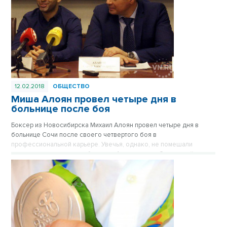
12.02.2018
ОБЩЕСТВО
Миша Алоян провел четыре дня в
больнице после боя
Боксер из Новосибирска Михаил Алоян провел четыре дня в
больнице Сочи после своего четвертого боя в
профессиональной карьере. Увечья, однако, не помешали
россиянину одержать победу над Александром Эспиносой из
Никарагуа раздельным решением судей. Теперь наш земляк
рассчитывает провести поединок в столице Сибири.