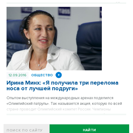
агентство допускало применение запрещенных препаратов 25-ю
спортсменами из восьми стран. В числе атлетов - новосибирский
боксер, двукратный призер Олимпийских игр Миша Алоян.
12.09.2016
ОБЩЕСТВО
Ирина Минх: «Я получила три перелома
носа от лучшей подруги»
Опытом выступления на международных аренах поделился
«Олимпийский патруль». Так называется акция, которую по всей
стране проводит Олимпийский комитет России. Чемпионы
приходят в школы и своим примером вдохновляют ребят на
победы. В Новосибирске именитые спортсмены посетили
гимназию №6 «Горностай».
НАЙТИ