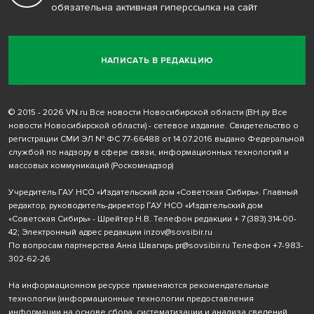
обязательна активная гиперссылка на сайт
НАПИСАТЬ В РЕДАКЦИЮ
© 2015 - 2026 VN.ru Все новости Новосибирской области (ВН.ру Все
новости Новосибирской области) - сетевое издание. Свидетельство о
регистрации СМИ ЭЛ № ФС 77-66488 от 14.07.2016 выдано Федеральной
службой по надзору в сфере связи, информационных технологий и
массовых коммуникаций (Роскомнадзор)
Учредитель ГАУ НСО «Издательский дом «Советская Сибирь». Главный
редактор, руководитель-директор ГАУ НСО «Издательский дом
«Советская Сибирь» - Шрейтер Н.В. Телефон редакции
+ 7 (383) 314-00-
42
; Электронный адрес редакции
inzov@sovsibir.ru
По вопросам партнерства Анна Швагирь
pr@sovsibir.ru
Телефон
+7-983-
302-62-26
На информационном ресурсе применяются рекомендательные
технологии
(информационные технологии предоставления
информации на основе сбора, систематизации и анализа сведений,