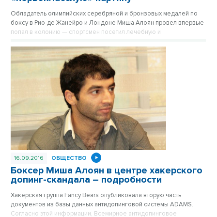
Обладатель олимпийских серебряной и бронзовых медалей по
боксу в Рио-де-Жанейро и Лондоне Миша Алоян провел впервые
попал в колонию — спортсмен посетил лечебную и
воспитательные колонии.
16.09.2016
ОБЩЕСТВО
Боксер Миша Алоян в центре хакерского
допинг-скандала – подробности
Хакерская группа Fancy Bears опубликовала вторую часть
документов из базы данных антидопинговой системы ADAMS.
Согласно этой информации, Всемирное антидопинговое