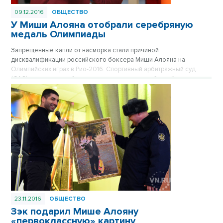
09.12.2016
ОБЩЕСТВО
У Миши Алояна отобрали серебряную
медаль Олимпиады
Запрещенные капли от насморка стали причиной
дисквалификации российского боксера Миши Алояна на
Олимпийских играх в Рио-2016. Спортивный арбитражный суд
(CAS) лишит новосибирского спортсмена серебряной медали из-
за употребления допинга.
23.11.2016
ОБЩЕСТВО
Зэк подарил Мише Алояну
«первоклассную» картину