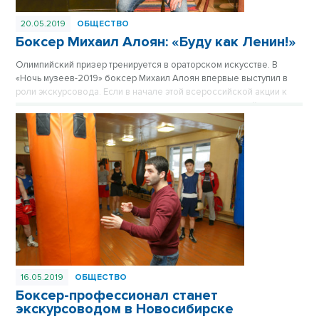
20.05.2019
ОБЩЕСТВО
Боксер Михаил Алоян: «Буду как Ленин!»
Олимпийский призер тренируется в ораторском искусстве. В
«Ночь музеев-2019» боксер Михаил Алоян впервые выступил в
роли экскурсовода. Если в начале этой всероссийской акции к
экскурсоводам выстраивались очереди из посетителей, то
сейчас ажиотажа в музеях нет даже ночью. Поэтому хранителям
истории все труднее заманить в гости публику. Приходится
придумывать что-то необычное.
16.05.2019
ОБЩЕСТВО
Боксер-профессионал станет
экскурсоводом в Новосибирске