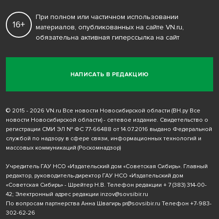
При полном или частичном использовании
16+
материалов, опубликованных на сайте VN.ru,
обязательна активная гиперссылка на сайт
НАПИСАТЬ В РЕДАКЦИЮ
© 2015 - 2026 VN.ru Все новости Новосибирской области (ВН.ру Все
новости Новосибирской области) - сетевое издание. Свидетельство о
регистрации СМИ ЭЛ № ФС 77-66488 от 14.07.2016 выдано Федеральной
службой по надзору в сфере связи, информационных технологий и
массовых коммуникаций (Роскомнадзор)
Учредитель ГАУ НСО «Издательский дом «Советская Сибирь». Главный
редактор, руководитель-директор ГАУ НСО «Издательский дом
«Советская Сибирь» - Шрейтер Н.В. Телефон редакции
+ 7 (383) 314-00-
42
; Электронный адрес редакции
inzov@sovsibir.ru
По вопросам партнерства Анна Швагирь
pr@sovsibir.ru
Телефон
+7-983-
302-62-26