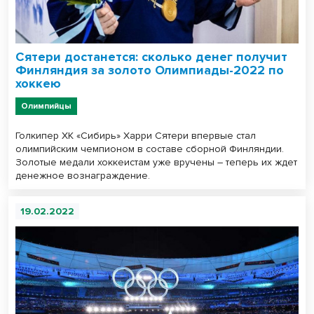
Сятери достанется: сколько денег получит
Финляндия за золото Олимпиады-2022 по
хоккею
Олимпийцы
Голкипер ХК «Сибирь» Харри Сятери впервые стал
олимпийским чемпионом в составе сборной Финляндии.
Золотые медали хоккеистам уже вручены – теперь их ждет
денежное вознаграждение.
19.02.2022