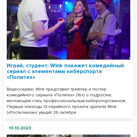
Играй, студент: Wink покажет комедийный
сериал с элементами киберспорта
«Политех»
Видеосервис Wink представил трейлер и постер
комедийного сериала «Политех» (16+) о подростке,
мечтающем стать профессиональным киберспортсменом.
Первые эпизоды 12-серийного проекта зрители Wink
(«Ростелеком») увидят 26 октября.
13.10.2023