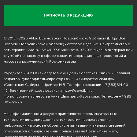
НАПИСАТЬ В РЕДАКЦИЮ
© 2015 - 2026 VN.ru Все новости Новосибирской области (ВН.ру Все
новости Новосибирской области) - сетевое издание. Свидетельство о
регистрации СМИ ЭЛ № ФС 77-66488 от 14.07.2016 выдано Федеральной
службой по надзору в сфере связи, информационных технологий и
массовых коммуникаций (Роскомнадзор)
Учредитель ГАУ НСО «Издательский дом «Советская Сибирь». Главный
редактор, руководитель-директор ГАУ НСО «Издательский дом
«Советская Сибирь» - Шрейтер Н.В. Телефон редакции
+ 7 (383) 314-00-
42
; Электронный адрес редакции
inzov@sovsibir.ru
По вопросам партнерства Анна Швагирь
pr@sovsibir.ru
Телефон
+7-983-
302-62-26
На информационном ресурсе применяются рекомендательные
технологии
(информационные технологии предоставления
информации на основе сбора, систематизации и анализа сведений,
относящихся к предпочтениям пользователей сети «Интернет»,