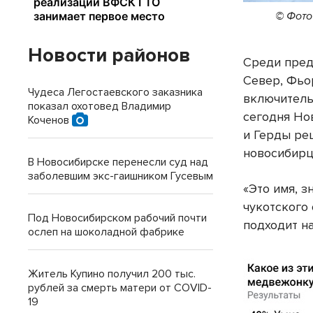
© Фото
Новости районов
Среди пред
Север, Фьор
Чудеса Легостаевского заказника
включительн
показал охотовед Владимир
сегодня Но
Коченов
и Герды реш
новосибирц
В Новосибирске перенесли суд над
заболевшим экс-гаишником Гусевым
«Это имя, 
чукотского
Под Новосибирском рабочий почти
подходит н
ослеп на шоколадной фабрике
Житель Купино получил 200 тыс.
рублей за смерть матери от COVID-
19