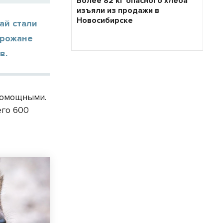
Более 82 кг опасного хлеба
изъяли из продажи в
Новосибирске
ай стали
орожане
в.
помощными.
его 600