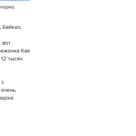
опарка.
 Байкал,
 вот
вежонка Кая
 12 тысяч
 с
 очень
парке.