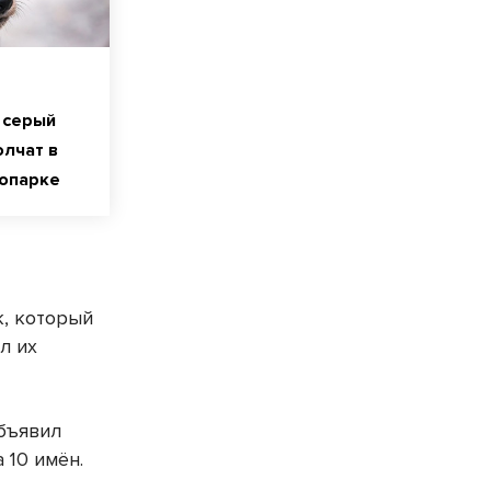
 серый
олчат в
опарке
к, который
л их
бъявил
 10 имён.