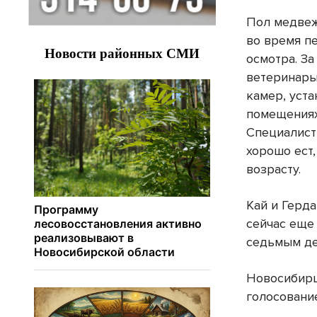
Пол медвеж
во время п
осмотра. З
ветеринар
камер, уст
помещениях
Специалист
хорошо ест,
возрасту.
Кай и Герд
сейчас еще
седьмым д
Новосибирц
голосование