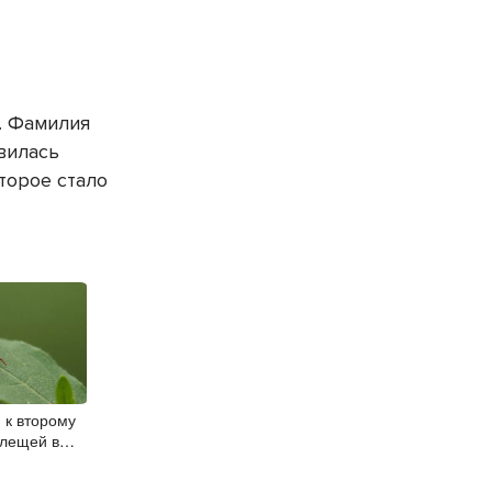
ь. Фамилия
вилась
торое стало
 к второму
клещей в
бласти