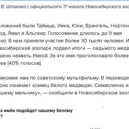
 В. Шпакова с официального ТГ-канала Новосибирского зо
ложений были Таймыр, Умка, Юки, Врангель, Нортон,
д, Ямал и Альтаир. Голосование длилось до 9 мая
о. В нем приняли участие более 30 тысяч человек. И
восибирский зоопарк подвел итоги — седьмого мед
ено назвать Умкой. За это имя проголосовало более
ев (40% голосов).
знакомое нам по советскому мультфильму. В переводе
 оно означает «самец белого медведя». Символично и
ашему мальчику», — сообщили в Новосибирском зоо