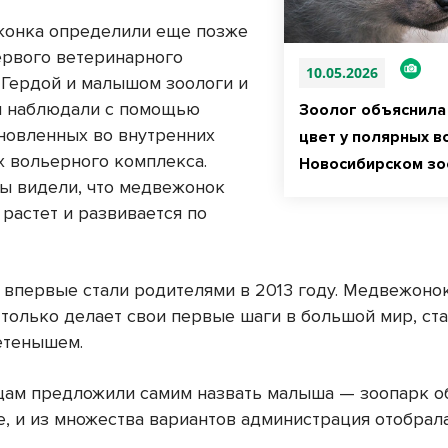
онка определили еще позже
ервого ветеринарного
10.05.2026
а Гердой и малышом зоологи и
ы наблюдали с помощью
Зоолог объяснила
ановленных во внутренних
цвет у полярных в
 вольерного комплекса.
Новосибирском зо
ы видели, что медвежонок
 растет и развивается по
а впервые стали родителями в 2013 году. Медвежоно
 только делает свои первые шаги в большой мир, ста
етенышем.
ам предложили самим назвать малыша — зоопарк о
, и из множества вариантов администрация отобрала