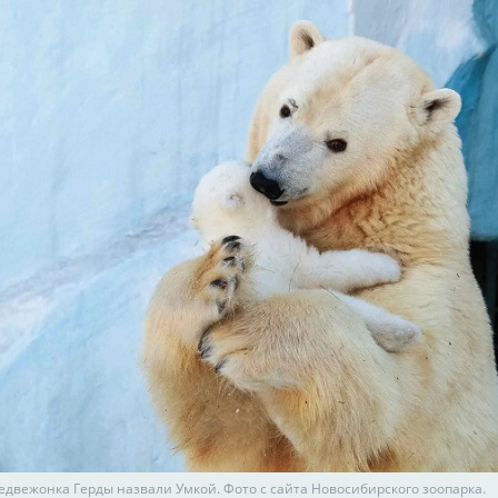
едвежонка Герды назвали Умкой. Фото с сайта Новосибирского зоопарка.