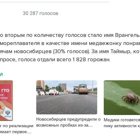
то вторым по количеству голосов стало имя Врангел
 мореплавателя в качестве имени медвежонку понра
ячам новосибирцев (30% голосов). За имя Таймыр, ко
просе, голоса отдали всего 1 828 горожан.
МИ
Новосибирцев предупредили о
Медики готовятся
возможных пробках из-за
г по реализации
пику активности 
ремонта дороги к аэропорту
имает первое
Новосибирской о