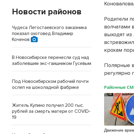
Коновалова.
Новости районов
Родители п
волчатами в
Чудеса Легостаевского заказника
показал охотовед Владимир
выходят из 
Коченов
встревожило
крохам пора
В Новосибирске перенесли суд над
заболевшим экс-гаишником Гусевым
Полярные в
регулярно 
Под Новосибирском рабочий почти
Районные С
ослеп на шоколадной фабрике
Житель Купино получил 200 тыс.
рублей за смерть матери от COVID-
19
Движение вре