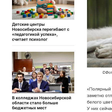
©Фот
«Полярный 
заметно отл
белого цве
У них сейча