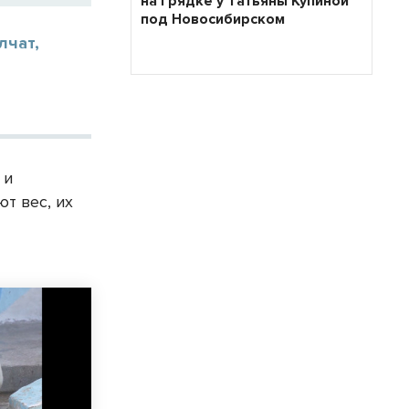
на грядке у Татьяны Купиной
под Новосибирском
лчат,
 и
т вес, их