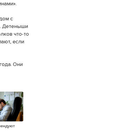
инами».
дом с
а. Детеныши
лков что-то
пают, если
года. Они
мендуют