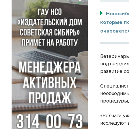
Новосиби
которые по
очаровател
Ветеринары
подтвердили
развитие с
Специалист
необходимы
процедуры,
«Волчата у
исследуют 