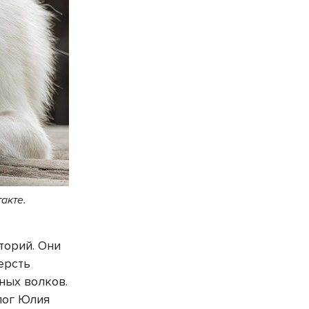
акте.
торий. Они
шерсть
ных волков.
олог Юлия