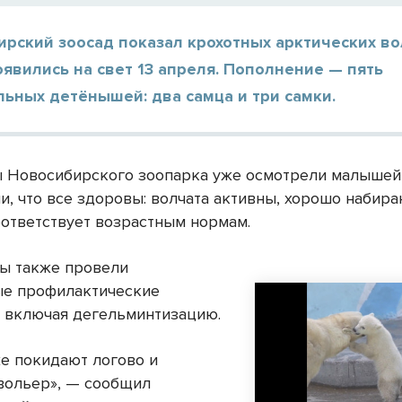
рский зоосад показал крохотных арктических во
явились на свет 13 апреля. Пополнение — пять
ьных детёнышей: два самца и три самки.
 Новосибирского зоопарка уже осмотрели малышей
, что все здоровы: волчата активны, хорошо набираю
оответствует возрастным нормам.
ы также провели
е профилактические
 включая дегельминтизацию.
же покидают логово и
вольер», — сообщил