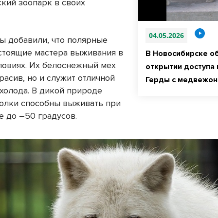
кий зоопарк в своих
04.05.2026
ы добавили, что полярные
стоящие мастера выживания в
В Новосибирске о
ловиях. Их белоснежный мех
открытии доступа 
расив, но и служит отличной
Герды с медвежо
 холода. В дикой природе
олки способны выживать при
е до –50 градусов.