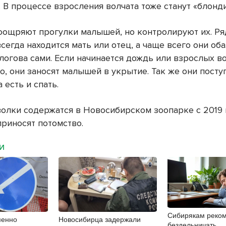
 В процессе взросления волчата тоже станут «блонд
оощряют прогулки малышей, но контролируют их. Ря
сегда находится мать или отец, а чаще всего они об
логова сами. Если начинается дождь или взрослых во
, они заносят малышей в укрытие. Так же они посту
 есть и спать.
олки содержатся в Новосибирском зоопарке с 2019 
приносят потомство.
МИ
Сибирякам реко
менно
Новосибирца задержали
бездельничать