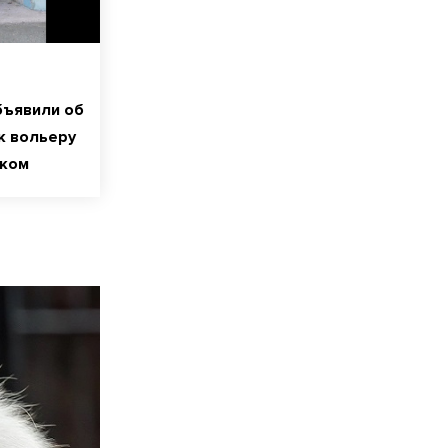
бъявили об
к вольеру
нком