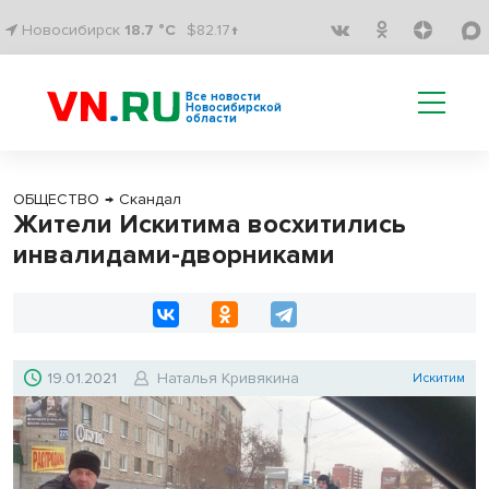
Новосибирск
18.7 °C
$82.17↑
Все новости
Новосибирской
области
ОБЩЕСТВО
→
Скандал
Жители Искитима восхитились
инвалидами-дворниками
19.01.2021
Наталья Кривякина
Искитим