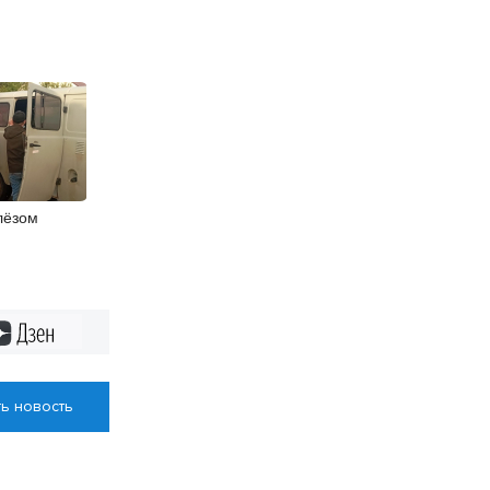
лёзом
ли в
бласти
Дзен
ь новость