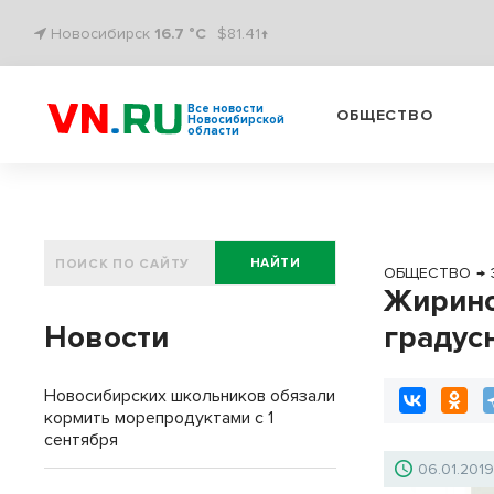
Новосибирск
16.7 °C
$81.41↑
Все новости
ОБЩЕСТВО
Новосибирской
области
НАЙТИ
ОБЩЕСТВО
→
Жирино
Новости
градус
Новосибирских школьников обязали
кормить морепродуктами с 1
сентября
06.01.201