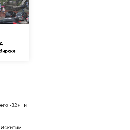
ад
ибирске
о -32»... и
 Искитим.