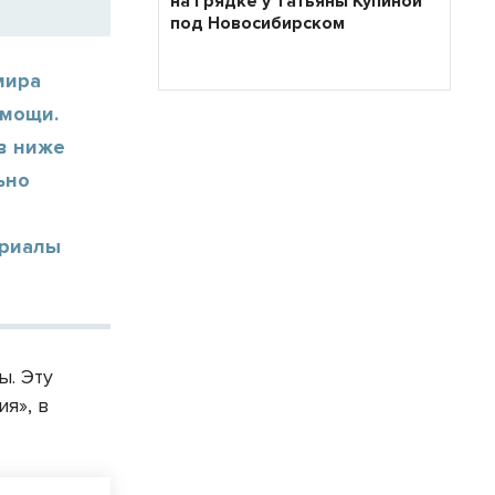
на грядке у Татьяны Купиной
под Новосибирском
мира
омощи.
в ниже
ьно
ериалы
ы. Эту
я», в