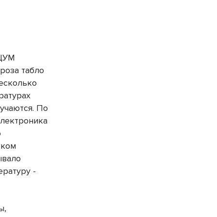
"ЦУМ
ороза табло
несколько
ратурах
учаются. По
электроника
о
ском
ывало
ературу -
ы,