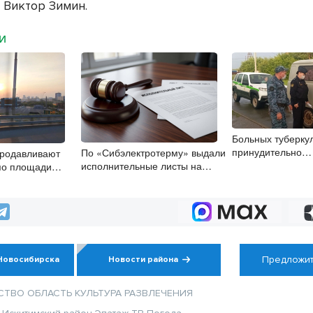
 Виктор Зимин.
МИ
Больных туберку
принудительно
По «Сибэлектротерму» выдали
продавливают
госпитализирова
исполнительные листы на
по площади
Новосибирской о
полмиллиарда рублей
РТ в
Предложит
Новосибирска
Новости района
СТВО
ОБЛАСТЬ
КУЛЬТУРА
РАЗВЛЕЧЕНИЯ