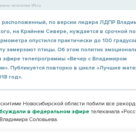
влено читателем VN.ru
, расположенный, по версии лидера ЛДПР Влади
ого, на Крайнем Севере, нуждается в срочной п
рмометра опустился практически до 100 градусо
ету замерзают птицы. Об этом политик эмоционал
 в эфире телепрограммы «Вечер с Владимиром
м». Публикуется повторно в цикле «Лучшие мат
018 год».
скитиме Новосибирской области побили все рекорд
бсуждали в федеральном эфире
телеканала «Росси
Владимира Соловьева.