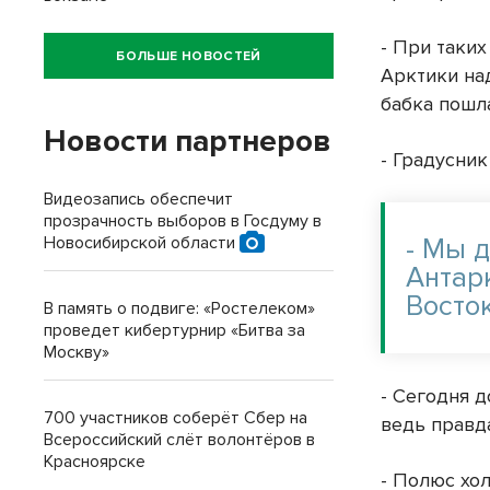
- При таки
БОЛЬШЕ НОВОСТЕЙ
Арктики на
бабка пошл
Новости партнеров
- Градусник
Видеозапись обеспечит
прозрачность выборов в Госдуму в
Новосибирской области
- Мы 
Антар
Восток
В память о подвиге: «Ростелеком»
проведет кибертурнир «Битва за
Москву»
- Сегодня д
700 участников соберёт Сбер на
ведь правда
Всероссийский слёт волонтёров в
Красноярске
- Полюс хо