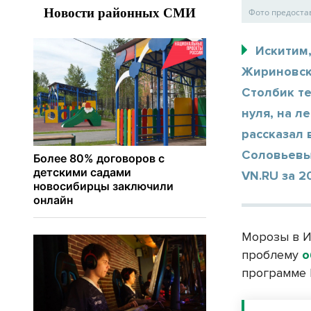
Фото предоста
Искитим
Жириновск
Столбик те
нуля, на л
рассказал
Соловьевы
VN.RU за 2
Морозы в И
проблему
о
программе 