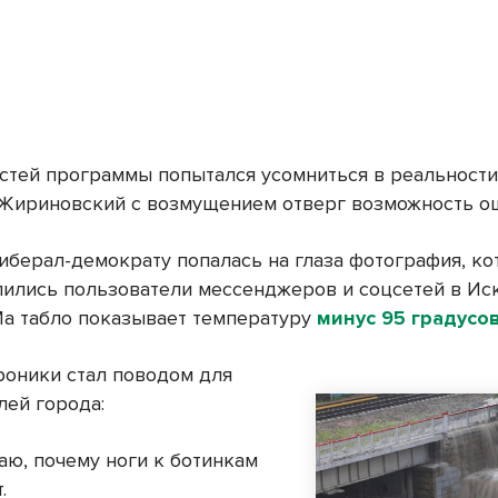
гостей программы попытался усомниться в реальности
 Жириновский с возмущением отверг возможность о
либерал-демократу попалась на глаза фотография, ко
лились пользователи мессенджеров и соцсетей в Ис
а табло показывает температуру
минус 95 градусо
роники стал поводом для
лей города:
маю, почему ноги к ботинкам
.