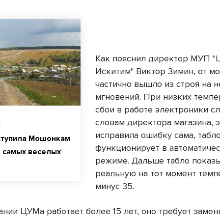
Как пояснил директор МУП 
Искитим" Виктор Зимин, от м
частично вышло из строя на 
мгновений. При низких темпе
сбои в работе электроники сл
словам директора магазина, 
исправила ошибку сама, табл
ступила Мошонкам
функционирует в автоматиче
е самых веселых
режиме. Дальше табло показ
реальную на тот момент темп
минус 35.
ании ЦУМа работает более 15 лет, оно требует замен