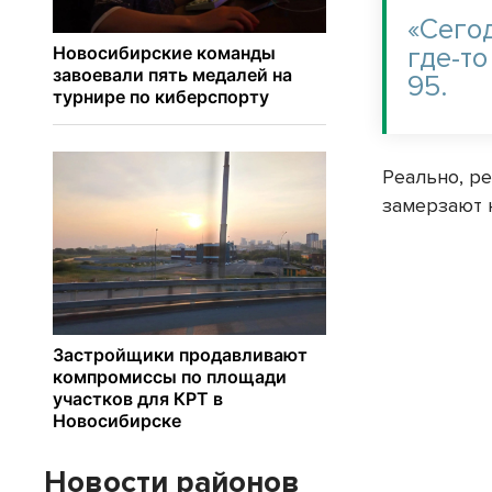
«Сего
где-то
95.
Реально, р
замерзают н
Новости районов