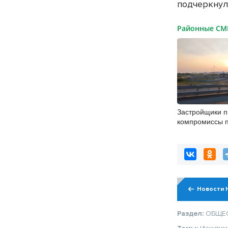
подчеркнул
Районные С
Застройщики 
компромиссы 
участков для К
Новосибирске
Новости 
Раздел:
ОБЩЕ