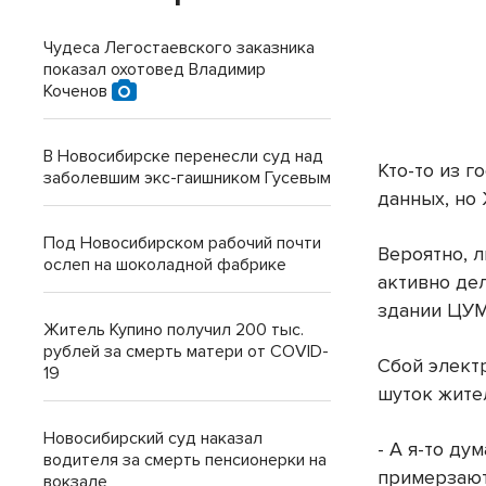
Чудеса Легостаевского заказника
показал охотовед Владимир
Коченов
В Новосибирске перенесли суд над
Кто-то из 
заболевшим экс-гаишником Гусевым
данных, но
Под Новосибирском рабочий почти
Вероятно, 
ослеп на шоколадной фабрике
активно де
здании ЦУМ
Житель Купино получил 200 тыс.
рублей за смерть матери от COVID-
Сбой элект
19
шуток жите
Новосибирский суд наказал
- А я-то ду
водителя за смерть пенсионерки на
примерзают
вокзале