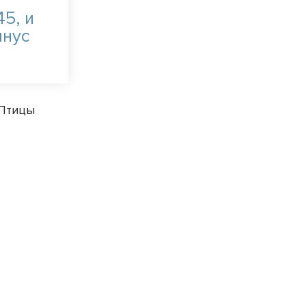
5, и
инус
 Птицы