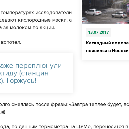
х температурах исследователи
девают кислородные маски, а
а за молоком по акции.
13.07.2017
 вспотел.
Каскадный водоп
появился в Новос
даже переплюнули
ктиду (станция
). Горжусь!
олго смеялась после фразы: «Завтра теплее будет, всег
)))
лода, по данным термометра на ЦУМе, переносится в