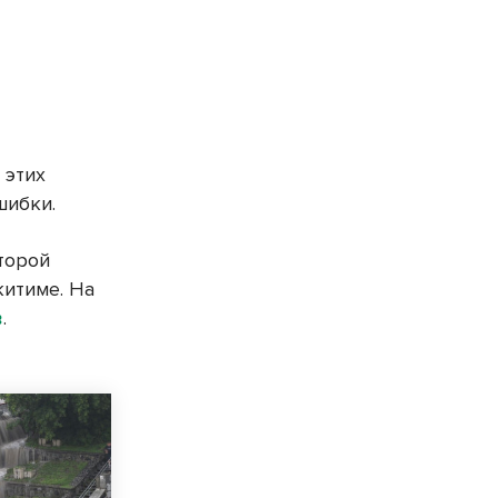
 этих
шибки.
торой
китиме. На
в
.