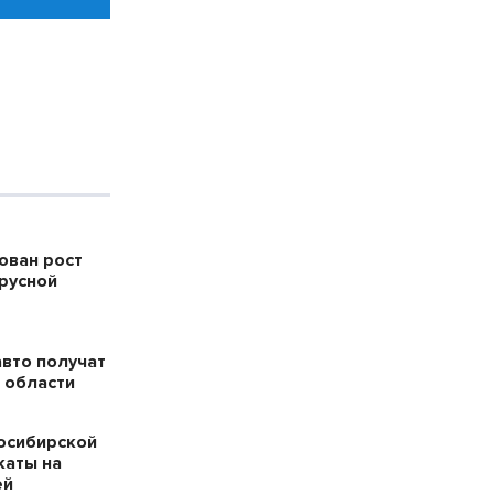
ован рост
русной
авто получат
 области
осибирской
каты на
ей