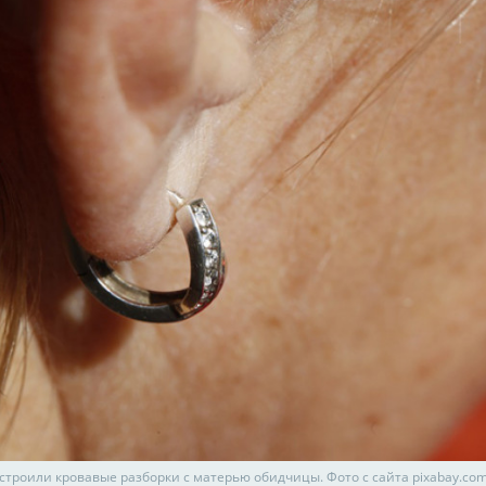
троили кровавые разборки с матерью обидчицы. Фото с сайта pixabay.co