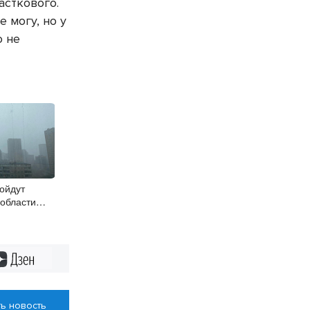
асткового.
 могу, но у
о не
ойдут
 области
Дзен
ь новость