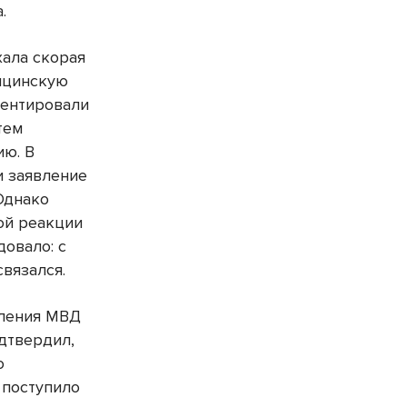
.
хала скорая
ицинскую
ментировали
тем
ию. В
и заявление
 Однако
ой реакции
довало: с
связался.
еления МВД
дтвердил,
о
 поступило