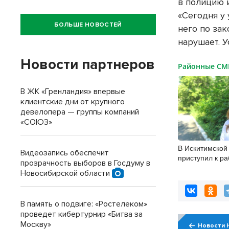
в полицию и
«Сегодня у 
БОЛЬШЕ НОВОСТЕЙ
него по зак
нарушает. У
Новости партнеров
Районные С
В ЖК «Гренландия» впервые
клиентские дни от крупного
девелопера — группы компаний
«СОЮЗ»
В Искитимской
Видеозапись обеспечит
приступил к р
прозрачность выборов в Госдуму в
врач-эндокрин
Новосибирской области
В память о подвиге: «Ростелеком»
проведет кибертурнир «Битва за
Москву»
Новости 