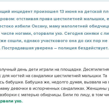
щий инцидент произошел 13 июня на детской п
ровом: отстаивая права шестилетней малышки, е
естоко избили Оксану, маму малолетней обидчиц
м числе ногами, оторвали ухо. Сегодня синяки с л
е сошли, однако участкового она до сих пор не
 Пострадавшая уверена – полиция бездействует.
получный день дети играли на площадке. Десятилетн
к для ногтей на сандалики шестилетней малышки. Та
сь бабушке. Бабушка же, недолго думая, вызвала на
 маму девочки в испорченных сандаликах. Женщины 
азборки с матерью обидчицы. Били по лицу, в том ч
рвали ухо.