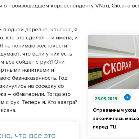
я о произошедшем корреспонденту VN.ru, Оксана вс
 в одной деревне, конечно, я
, кто это сделал – и имена, и
 Я не понимаю жестокости
думают, что если у них есть
им все сойдет с рук?! Они
иртными напитками и
свою безнаказанность. Год
акинулись на соседку со
жа – обматерили. Тогда это
26.03.2019
м с рук. Теперь я. Кто завтра?
ксана.
Отрезанным ухом
закончилась масс
перед ТЦ
но, что все это