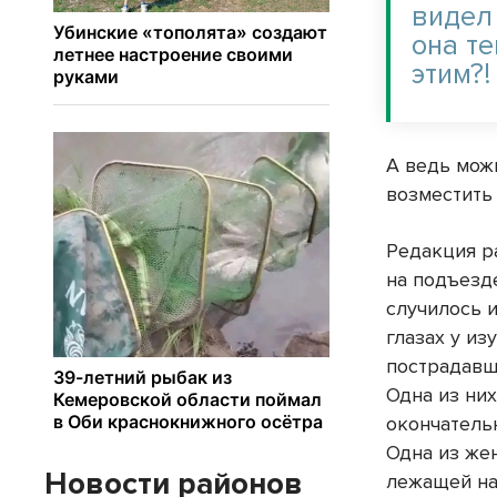
видел
она те
этим?!
А ведь мож
возместить
Редакция р
на подъезде
случилось и
глазах у из
пострадавш
Одна из них
окончательн
Одна из же
Новости районов
лежащей на