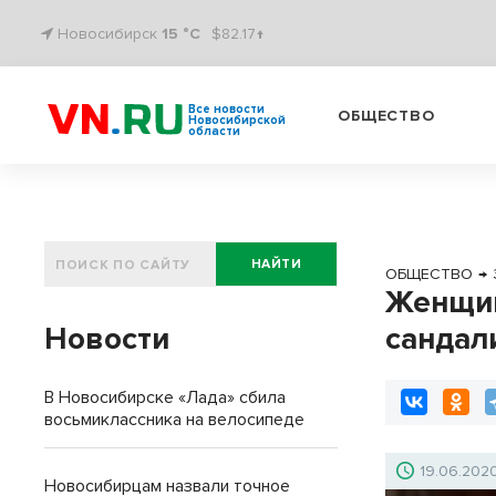
Новосибирск
15 °C
$82.17↑
Все новости
ОБЩЕСТВО
Новосибирской
области
НАЙТИ
ОБЩЕСТВО
→
Женщин
Новости
сандал
В Новосибирске «Лада» сбила
восьмиклассника на велосипеде
19.06.202
Новосибирцам назвали точное