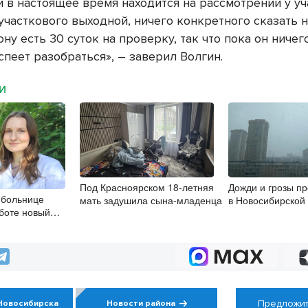
 в настоящее время находится на рассмотрении у уч
участкового выходной, ничего конкретного сказать не
ону есть 30 суток на проверку, так что пока он ничег
спеет разобраться», – заверил Волгин.
МИ
Под Красноярском 18-летняя
Дожди и грозы пр
 больнице
мать задушила сына-младенца
в Новосибирской
аботе новый
8 августа
олог
Предложит
Новосибирска
Новости района