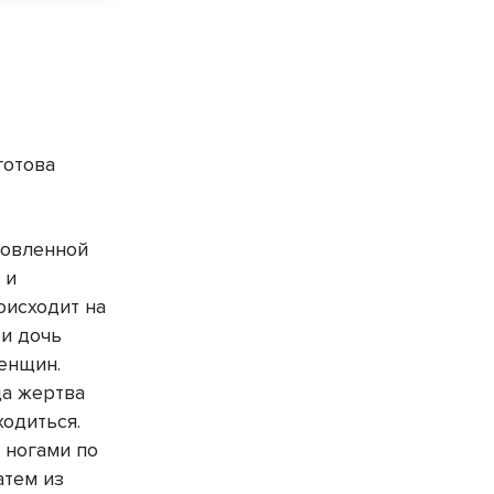
готова
новленной
 и
оисходит на
 и дочь
женщин.
да жертва
ходиться.
 ногами по
тем из