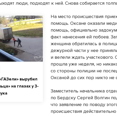
ходят люди, подходят к ней. Снова собирается толпа
На место происшествия прие
помощь. Оксане оказали мед
помощь, официально задоку
факт нанесения ей побоев. За
женщина обратилась в полиц
дежурной части у нее принял
и велели ждать участкового.
прошла уже неделя, но никак
со стороны полиции не после
Оксаной до сих пор никто не 
«ГАЗели» вырубил
ца» на глазах у 3-
Заместитель начальника отд
нука
по Бердску Сергей Волгин по
что заявление по поводу этог
происшествия действительно