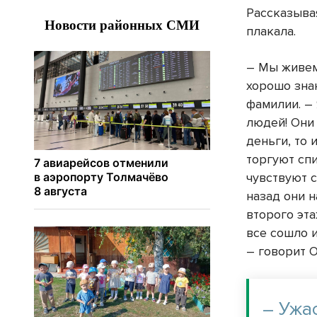
Рассказыва
плакала.
– Мы живем
хорошо знаю
фамилии. –
людей! Они 
деньги, то 
торгуют сп
чувствуют 
назад они н
второго эта
все сошло и
– говорит О
– Ужас