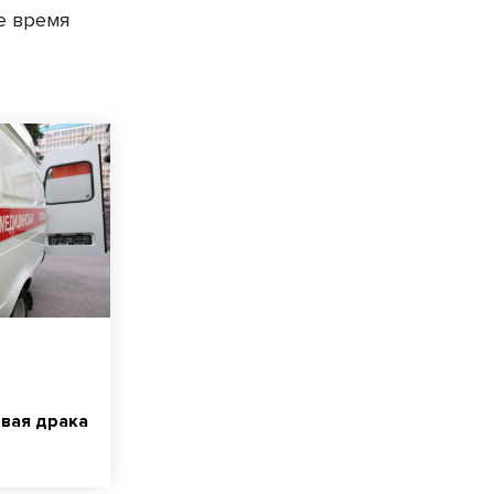
е время
овая драка