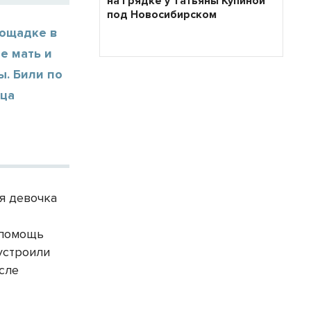
на грядке у Татьяны Купиной
под Новосибирском
лощадке в
е мать и
ы. Били по
ица
яя девочка
 помощь
устроили
исле