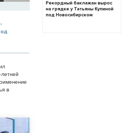
Рекордный баклажан вырос
на грядке у Татьяны Купиной
под Новосибирском
,
под
ил
-летней
применение
ья в