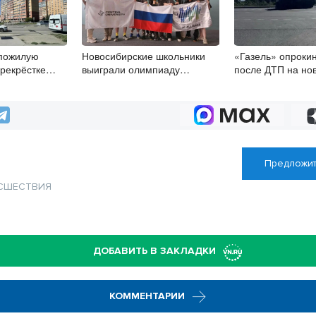
 пожилую
Новосибирские школьники
«Газель» опрокин
рекрёстке
выиграли олимпиаду
после ДТП на но
е
по искусственному интеллекту
трассе
Предложит
СШЕСТВИЯ
ДОБАВИТЬ В ЗАКЛАДКИ
КОММЕНТАРИИ