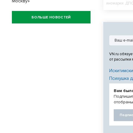
Москву»
иномарки. ДПС
БОЛЬШЕ НОВОСТЕЙ
VN.ru обязуе
от рассылки
Искитимски
Психушка д
Вам был
Подпишит
отобраны
Подпис