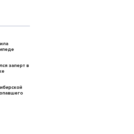
била
сипеде
лся заперт в
ке
сибирской
ропавшего