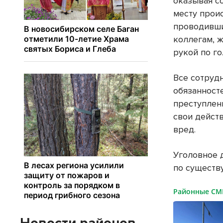
оказывая со
месту прои
проводивши
коллегам, 
рукой по го
Все сотруд
обязанност
преступлен
свои дейст
вред.
Уголовное 
по существу
Районные С