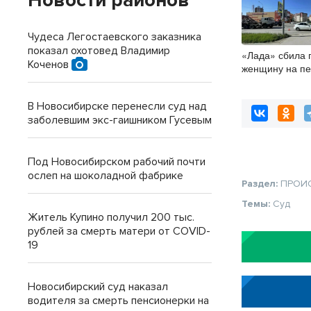
Новости районов
Чудеса Легостаевского заказника
показал охотовед Владимир
«Лада» сбила
Коченов
женщину на пе
в Новосибирск
В Новосибирске перенесли суд над
заболевшим экс-гаишником Гусевым
Под Новосибирском рабочий почти
ослеп на шоколадной фабрике
Раздел:
ПРОИ
Темы:
Суд
Житель Купино получил 200 тыс.
рублей за смерть матери от COVID-
19
Новосибирский суд наказал
водителя за смерть пенсионерки на