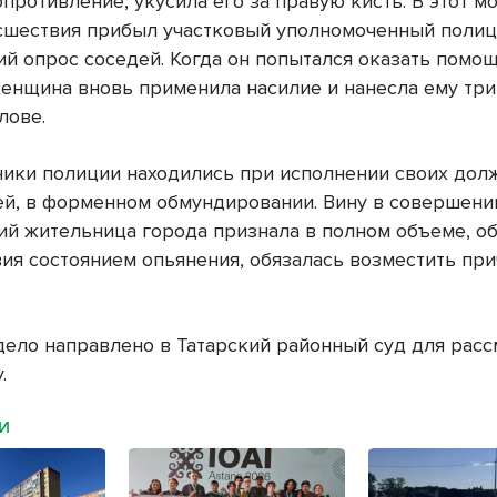
противление, укусила его за правую кисть. В этот м
сшествия прибыл участковый уполномоченный полиц
й опрос соседей. Когда он попытался оказать помо
женщина вновь применила насилие и нанесла ему три
лове.
ники полиции находились при исполнении своих дол
ей, в форменном обмундировании. Вину в совершени
ий жительница города признала в полном объеме, о
вия состоянием опьянения, обязалась возместить пр
дело направлено в Татарский районный суд для рас
.
МИ