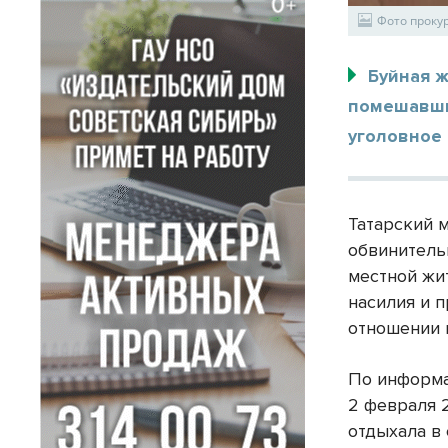
Фото проку
Буйная ж
помешавши
уголовное 
Татарский 
обвинитель
местной жи
насилия и п
отношении 
По информац
2 февраля 
отдыхала в