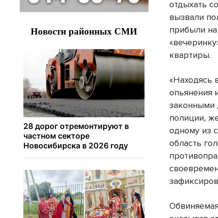
отдыхать с
вызвали по
прибыли на
«вечеринку»
квартиры.
«Находясь 
опьянения 
законными 
полиции, ж
одному из 
область го
противопра
своевремен
зафиксиров
Обвиняемая