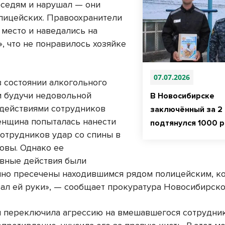
оседям и нарушал — они
лицейских. Правоохранители
 место и наведались на
, что не понравилось хозяйке
07.07.2026
в состоянии алкогольного
и будучи недовольной
В Новосибирске
действиями сотрудников
заключённый за 2 
енщина попыталась нанести
подтянулся 1000 р
сотрудников удар со спины в
ловы. Однако ее
вные действия были
но пресечены находившимся рядом полицейским, к
ал ей руки», — сообщает прокуратура Новосибирско
 переключила агрессию на вмешавшегося сотрудник