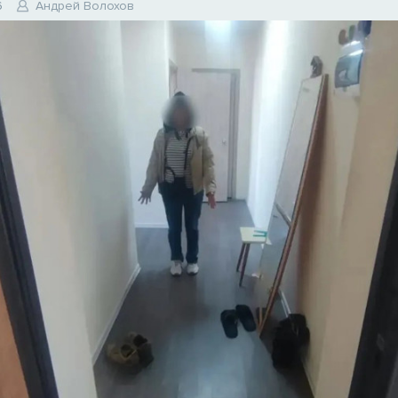
6
Андрей Волохов