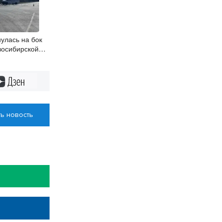
улась на бок
восибирской
Дзен
ь новость