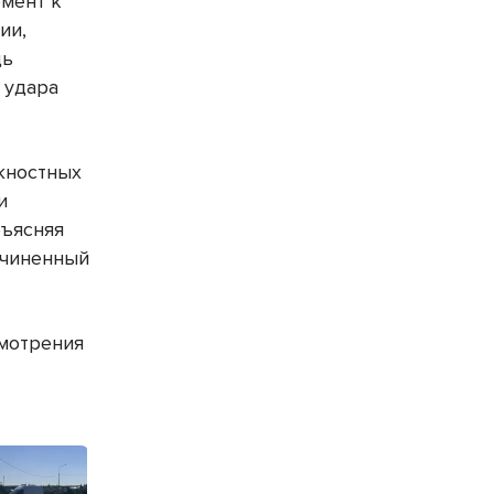
омент к
ии,
щь
 удара
жностных
и
бъясняя
ичиненный
смотрения