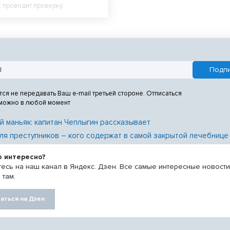
 проводит проверку.
тся не передавать Ваш e-mail третьей стороне. Отписаться
 можно в любой момент
й маньяк: капитан Чеплыгин рассказывает
ля преступников – кого содержат в самой закрытой лечебнице
о интересно?
есь на наш канал в Яндекс. Дзен. Все самые интересные новост
 там.
аться на Дзен