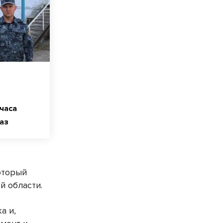
часа
аз
оторый
й области.
а и,