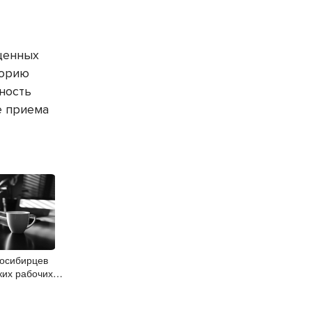
щенных
торию
ность
е приема
восибирцев
ких рабочих