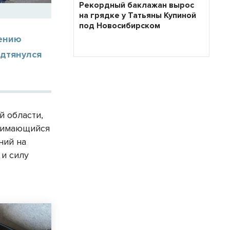
Рекордный баклажан вырос
на грядке у Татьяны Купиной
под Новосибирском
жению
одтянулся
 области,
анимающийся
ний на
 и силу