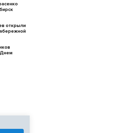
расенко
ибирск
ев открыли
набережной
иков
 Днем