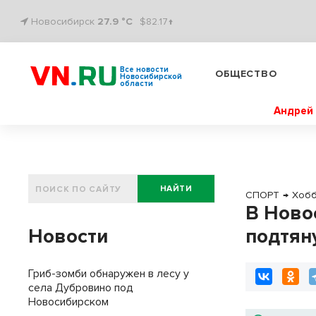
Новосибирск
27.9 °C
$82.17↑
Все новости
ОБЩЕСТВО
Новосибирской
области
Андрей 
НАЙТИ
СПОРТ
→
Хоб
В Ново
Новости
подтян
Гриб-зомби обнаружен в лесу у
села Дубровино под
Новосибирском