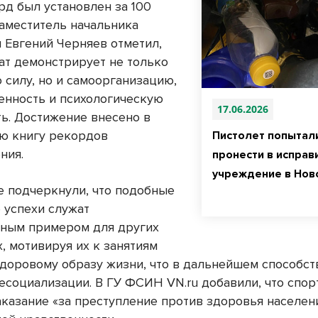
рд был установлен за 100
Заместитель начальника
 Евгений Черняев отметил,
тат демонстрирует не только
 силу, но и самоорганизацию,
енность и психологическую
17.06.2026
ть. Достижение внесено в
ю книгу рекордов
Пистолет попытал
ния.
пронести в исправ
учреждение в Нов
е подчеркнули, что подобные
 успехи служат
ным примером для других
, мотивируя их к занятиям
здоровому образу жизни, что в дальнейшем способст
есоциализации. В ГУ ФСИН VN.ru добавили, что спо
аказание «за преступление против здоровья населен