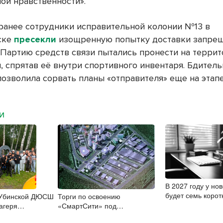
ой нравственности».
ранее сотрудники исправительной колонии №13 в
ске
пресекли
изощренную попытку доставки запре
 Партию средств связи пытались пронести на терри
, спрятав её внутри спортивного инвентаря. Бдитель
позволила сорвать планы «отправителя» еще на этап
МИ
В 2027 году у но
будет семь корот
 Убинской ДЮСШ
Торги по освоению
недель
агеря
«СмартСити» под
ВС»
Новосибирском объявят в