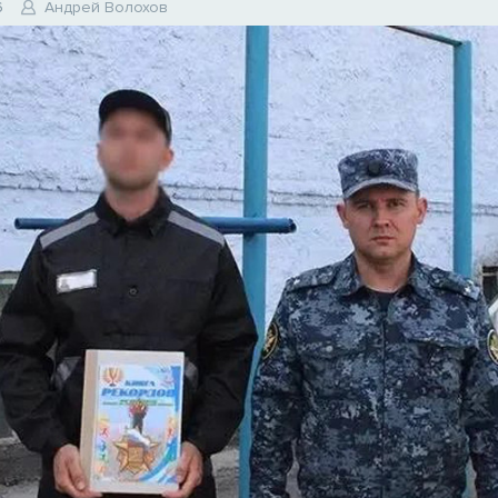
6
Андрей Волохов