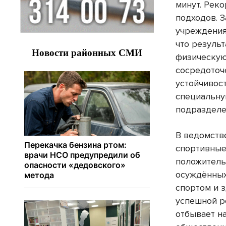
минут. Реко
подходов. 
учреждения
что резуль
физическую
сосредоточ
устойчивос
специальну
подразделе
В ведомств
спортивные
положитель
осуждённых
спортом и 
успешной р
отбывает н