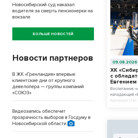
Новосибирский суд наказал
водителя за смерть пенсионерки на
вокзале
БОЛЬШЕ НОВОСТЕЙ
Новости партнеров
09.08.2026
ХК «Сиби
В ЖК «Гренландия» впервые
с обладат
клиентские дни от крупного
Евгением
девелопера — группы компаний
Воспитанник ч
«СОЮЗ»
нападающий «В
Кузнецов ста
ХК «Сибирь». 
Видеозапись обеспечит
за именитого 
прозрачность выборов в Госдуму в
«Трактора».
Новосибирской области