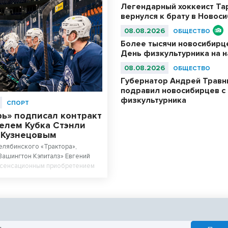
Легендарный хоккеист Та
вернулся к брату в Новос
08.08.2026
ОБЩЕСТВО
Более тысячи новосибирц
День физкультурника на 
08.08.2026
ОБЩЕСТВО
Губернатор Андрей Травн
подравил новосибирцев с
физкультурника
СПОРТ
рь» подписал контракт
елем Кубка Стэнли
 Кузнецовым
елябинского «Трактора»,
ашингтон Кэпиталз» Евгений
л сенсационным приобретением
Хоккейный клуб выиграл борьбу
игрока с руководством