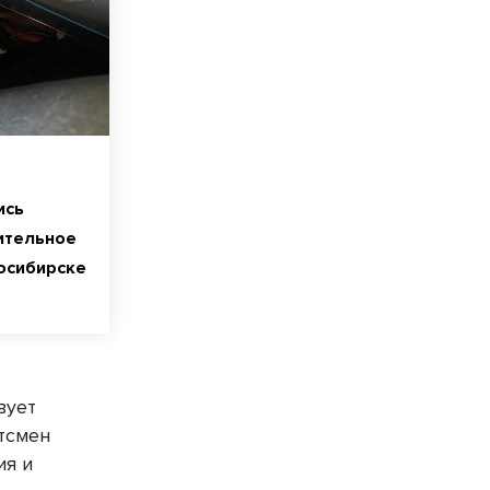
ись
ительное
осибирске
вует
ртсмен
ия и