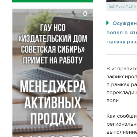
Фото ФСИН
Осужден
попал в с
тысячу раз
В исправит
зафиксиров
в рамках р
перекладин
воли.
Как сообщи
региональн
выполнение