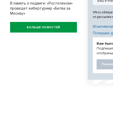
В память о подвиге: «Ростелеком»
проведет кибертурнир «Битва за
VN.ru обязуе
Москву»
от рассылки
Искитимски
БОЛЬШЕ НОВОСТЕЙ
Психушка д
Вам был
Подпишит
отобраны
Подпис