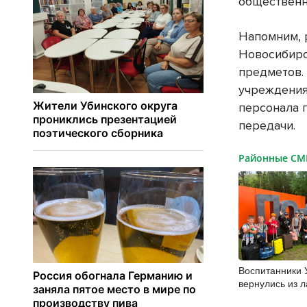
общественн
Напомним, 
Новосибир
предметов.
учреждения
персонала 
передачи.
Районные С
Воспитанники
вернулись из л
«Поколение С