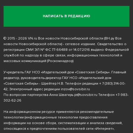
НАПИСАТЬ В РЕДАКЦИЮ
© 2015 - 2026 VN.ru Все новости Новосибирской области (ВН.ру Все
новости Новосибирской области) - сетевое издание. Свидетельство о
регистрации СМИ ЭЛ № ФС 77-66488 от 14.07.2016 выдано Федеральной
службой по надзору в сфере связи, информационных технологий и
массовых коммуникаций (Роскомнадзор)
Учредитель ГАУ НСО «Издательский дом «Советская Сибирь». Главный
редактор, руководитель-директор ГАУ НСО «Издательский дом
«Советская Сибирь» - Шрейтер Н.В. Телефон редакции
+ 7 (383) 314-00-
42
; Электронный адрес редакции
inzov@sovsibir.ru
По вопросам партнерства Анна Швагирь
pr@sovsibir.ru
Телефон
+7-983-
302-62-26
На информационном ресурсе применяются рекомендательные
технологии
(информационные технологии предоставления
информации на основе сбора, систематизации и анализа сведений,
относящихся к предпочтениям пользователей сети «Интернет»,