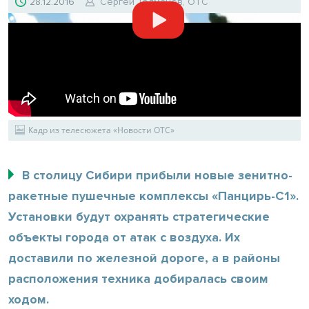
28.12.2016
Сергей Толмачев, ОТС
Кадр из телесюжета «Новости ОТС»
В столицу Сибири прибыли новые зенитно-
ракетные пушечные комплексы «Панцирь-С1».
Установки будут охранять стратегические
объекты города от атак с воздуха. Их
доставили по железной дороге, а в районы
расположения техника добиралась своим
ходом.