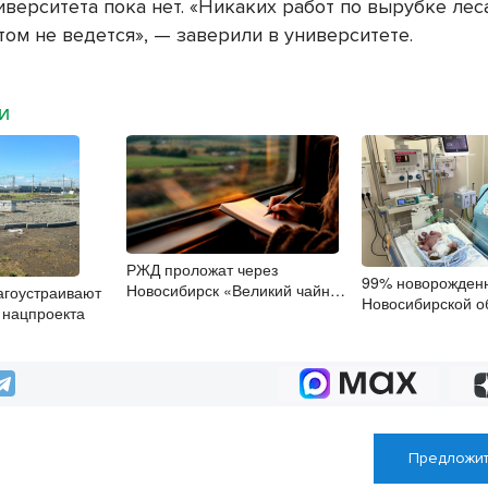
верситета пока нет. «Никаких работ по вырубке лес
ом не ведется», — заверили в университете.
МИ
РЖД проложат через
99% новорожден
Новосибирск «Великий чайный
агоустраивают
Новосибирской о
путь»
х нацпроекта
прикладывают к г
после рождения
Предложит