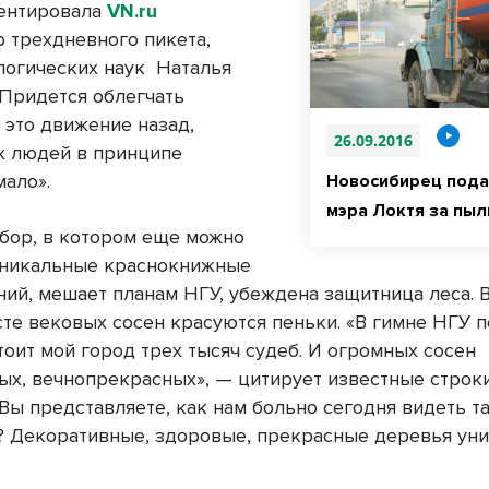
ентировала
VN.ru
р трехдневного пикета,
логических наук
Наталья
Придется облегчать
 это движение назад,
26.09.2016
х людей в принципе
мало».
Новосибирец подал
мэра Локтя за пыл
бор, в котором еще можно
уникальные краснокнижные
ний, мешает планам НГУ, убеждена защитница леса. В
те вековых сосен красуются пеньки. «В гимне НГУ по
тоит мой город трех тысяч судеб. И огромных сосен
ых, вечнопрекрасных», — цитирует известные строк
Вы представляете, как нам больно сегодня видеть т
? Декоративные, здоровые, прекрасные деревья ун
.