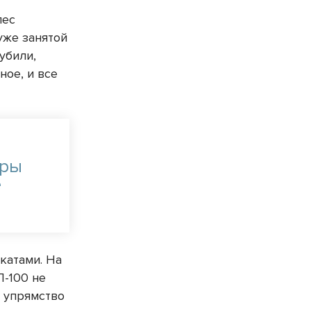
лес
уже занятой
убили,
ное, и все
тры
е
катами. На
П-100 не
е упрямство