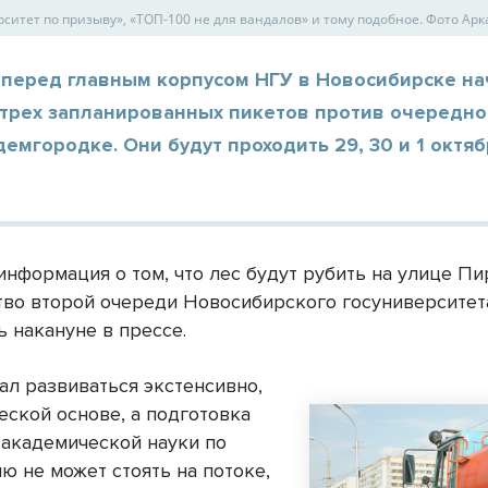
рситет по призыву», «ТОП-100 не для вандалов» и тому подобное. Фото Ар
 перед главным корпусом НГУ в Новосибирске на
 трех запланированных пикетов против очередн
демгородке. Они будут проходить 29, 30 и 1 октябр
информация о том, что лес будут рубить на улице Пи
тво второй очереди Новосибирского госуниверситет
 накануне в прессе.
ал развиваться экстенсивно,
еской основе, а подготовка
 академической науки по
ю не может стоять на потоке,