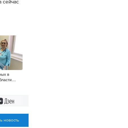
а сейчас
ных в
бласти
руди сразу
Дзен
ь новость