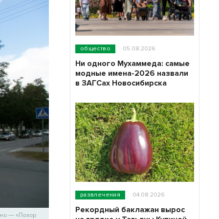
общество
05.08.2026
Ни одного Мухаммеда: самые
модные имена-2026 назвали
в ЗАГСах Новосибирска
развлечения
04.08.2026
Рекордный баклажан вырос
ано — «Позор