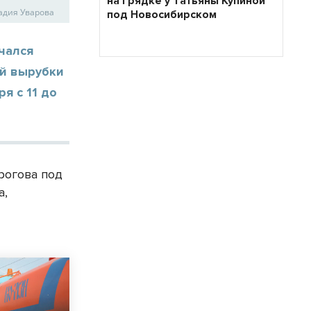
на грядке у Татьяны Купиной
кадия Уварова
под Новосибирском
чался
ой вырубки
я с 11 до
рогова под
а,