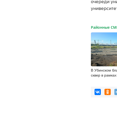
очереди уни
университет
Районные С
В Убинском бл
сквер в рамка