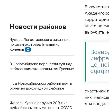
В качестве
Академгоро
территории.
Новости районов
никто не сч
вырубить, е
Чудеса Легостаевского заказника
показал охотовед Владимир
Коченов
Возво
инфра
ценне
В Новосибирске перенесли суд над
заболевшим экс-гаишником Гусевым
сдади
Под Новосибирском рабочий почти
ослеп на шоколадной фабрике
Участники 
них
написа
Житель Купино получил 200 тыс.
для вандало
рублей за смерть матери от COVID-