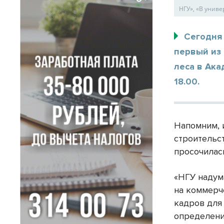
НГУ», «В униве
Сегодня
первый из
леса в Ака
18.00.
Напомним, 
строительс
просочилась
«НГУ надум
на коммерч
кадров для
определени