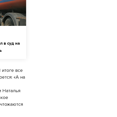
 в суд на
ь
 итоге все
ется: «А на
и Наталья
акое
ичтожаются