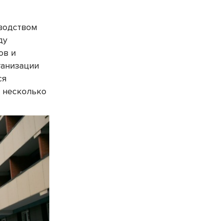
водством
ду
ов и
ганизации
ся
а несколько