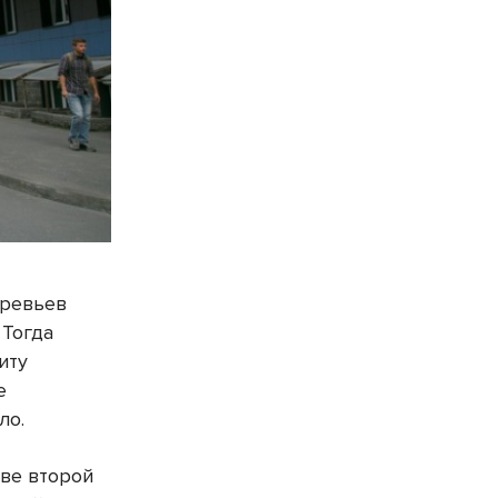
еревьев
 Тогда
иту
е
ло.
тве второй