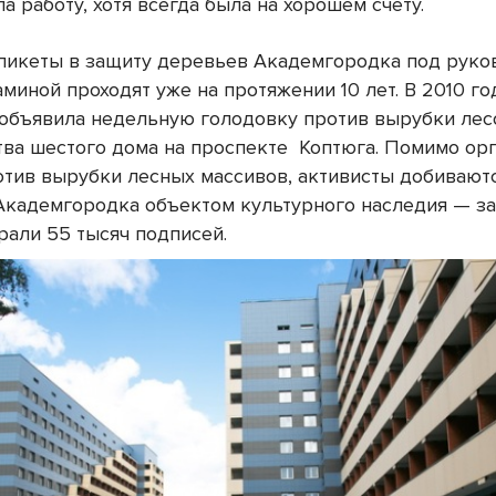
а работу, хотя всегда была на хорошем счету.
пикеты в защиту деревьев Академгородка под руко
миной проходят уже на протяжении 10 лет. В 2010 го
 объявила недельную голодовку против вырубки лес
тва шестого дома на проспекте
Коптюга. Помимо ор
отив вырубки лесных массивов, активисты добивают
Академгородка объектом культурного наследия — з
рали 55 тысяч подписей.