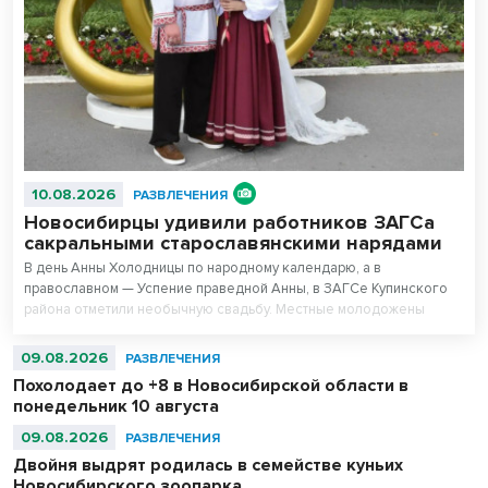
10.08.2026
РАЗВЛЕЧЕНИЯ
Новосибирцы удивили работников ЗАГСа
сакральными старославянскими нарядами
В день Анны Холодницы по народному календарю, а в
православном — Успение праведной Анны, в ЗАГСе Купинского
района отметили необычную свадьбу. Местные молодожены
Никита Сагайдак и Эльвира Пучкова пришли на собственное
бракосочетание в старославянских нарядах — удивленные
09.08.2026
РАЗВЛЕЧЕНИЯ
специалисты районного ЗАГС заключили брак в древнерусском
Похолодает до +8 в Новосибирской области в
стиле.
понедельник 10 августа
09.08.2026
РАЗВЛЕЧЕНИЯ
Двойня выдрят родилась в семействе куньих
Новосибирского зоопарка