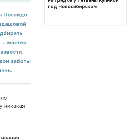
на грядке у Татьяны Купиной
под Новосибирском
ы Посайдо
улдашовой
одбирать
 – мастер
азвести.
свои заботы
изнь.
ыло
у никакая
,
живания