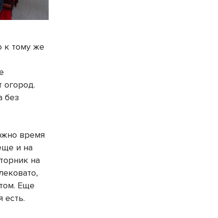
о к тому же
е
т огород.
а без
ожно время
еще и на
торник на
лековато,
этом. Еще
 есть.