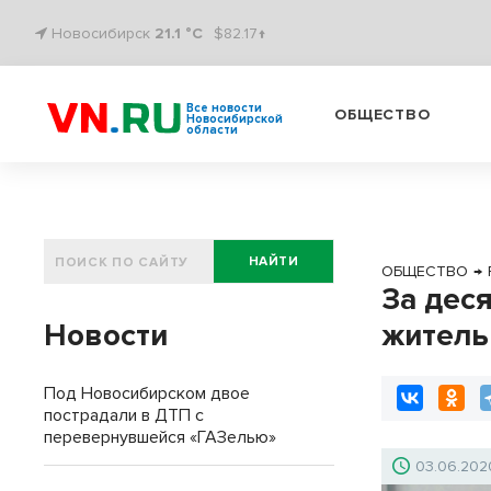
Новосибирск
21.1 °C
$82.17↑
Все новости
ОБЩЕСТВО
Новосибирской
области
НАЙТИ
ОБЩЕСТВО
→
За дес
Новости
житель
Под Новосибирском двое
пострадали в ДТП с
перевернувшейся «ГАЗелью»
03.06.202