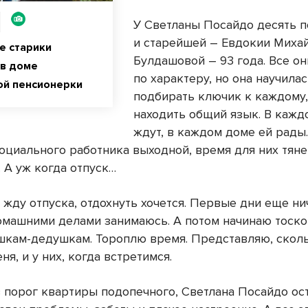
У Светланы Посайдо десять 
и старейшей – Евдокии Миха
е старики
Булдашовой – 93 года. Все о
 в доме
по характеру, но она научила
ой пенсионерки
подбирать ключик к каждому,
находить общий язык. В кажд
ждут, в каждом доме ей рады.
оциального работника выходной, время для них тяне
 А уж когда отпуск…
, жду отпуска, отдохнуть хочется. Первые дни еще ни
омашними делами занимаюсь. А потом начинаю тоско
шкам-дедушкам. Тороплю время. Представляю, скол
еня, и у них, когда встретимся.
 порог квартиры подопечного, Светлана Посайдо ос