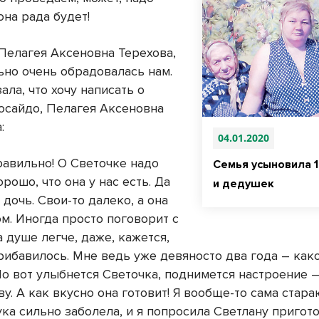
она рада будет!
 Пелагея Аксеновна Терехова,
ьно очень обрадовалась нам.
зала, что хочу написать о
осайдо, Пелагея Аксеновна
:
04.01.2020
равильно! О Светочке надо
Семья усыновила 
орошо, что она у нас есть. Да
и дедушек
 дочь. Свои-то далеко, а она
м. Иногда просто поговорит с
а душе легче, даже, кажется,
рибавилось. Мне ведь уже девяносто два года – как
Но вот улыбнется Светочка, поднимется настроение –
у. А как вкусно она готовит! Я вообще-то сама стара
ука сильно заболела, и я попросила Светлану пригот