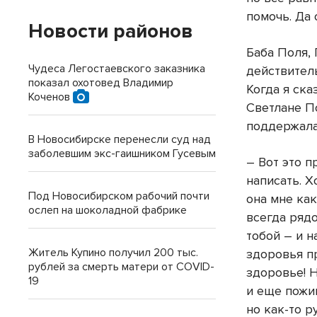
помочь. Да 
Новости районов
Баба Поля,
Чудеса Легостаевского заказника
действител
показал охотовед Владимир
Когда я ска
Коченов
Светлане П
поддержала
В Новосибирске перенесли суд над
заболевшим экс-гаишником Гусевым
– Вот это п
написать. Х
Под Новосибирском рабочий почти
она мне как
ослеп на шоколадной фабрике
всегда рядо
тобой – и н
Житель Купино получил 200 тыс.
здоровья п
рублей за смерть матери от COVID-
здоровье! 
19
и еще пожив
но как-то р