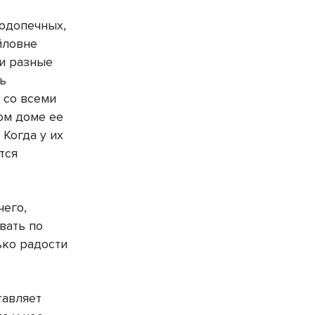
подопечных,
йловне
ни разные
сь
 со всеми
ом доме ее
 Когда у их
тся
чего,
вать по
ько радости
тавляет