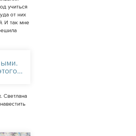
род учиться
куда от них
. И так мне
 решила
лыми.
этого…
. Светлана
 навестить