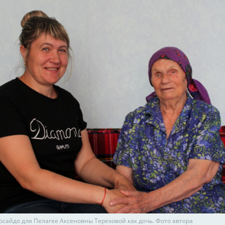
осайдо для Пелагее Аксеновны Тереховой как дочь. Фото автора