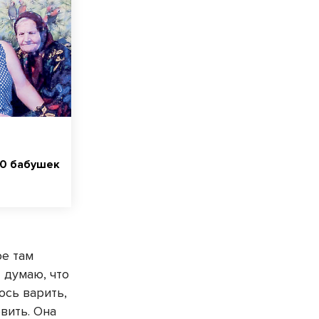
10 бабушек
ое там
 думаю, что
юсь варить,
овить. Она