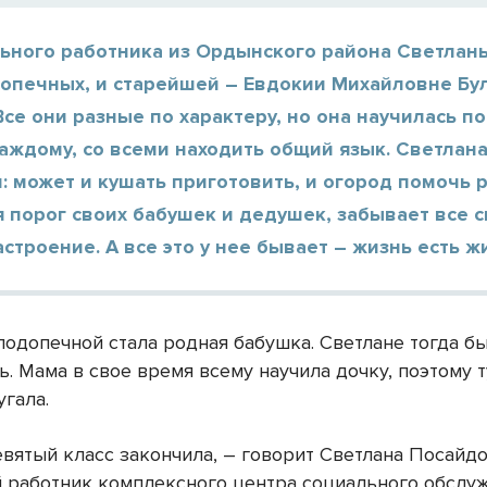
льного работника из Ордынского района Светлан
допечных, и старейшей – Евдокии Михайловне Б
 Все они разные по характеру, но она научилась п
аждому, со всеми находить общий язык. Светлана
и: может и кушать приготовить, и огород помочь р
 порог своих бабушек и дедушек, забывает все 
астроение. А все это у нее бывает – жизнь есть ж
подопечной стала родная бабушка. Светлане тогда б
. Мама в свое время всему научила дочку, поэтому т
угала.
евятый класс закончила, – говорит Светлана Посайдо
 работник комплексного центра социального обслу