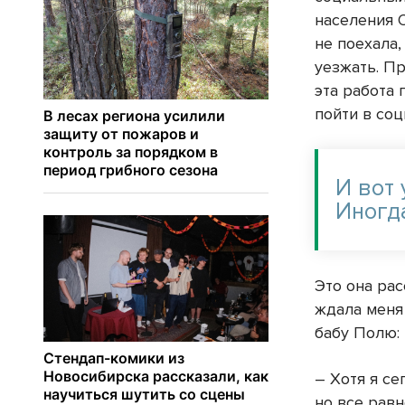
населения О
не поехала,
уезжать. Пр
эта работа 
пойти в со
И вот
Иногда
Это она рас
ждала меня
бабу Полю:
– Хотя я се
но все равн