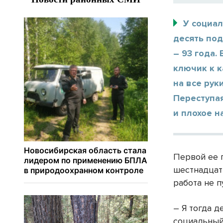
У социа
десять по
– 93 года.
ключик к к
на все рук
Переступая
и плохое н
Первой ее 
шестнадцать
работа не п
– Я тогда д
социальный