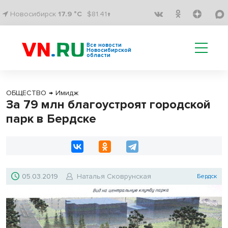
Новосибирск
17.9 °C
$81.41↑
Все новости
Новосибирской
области
ОБЩЕСТВО
→
Имидж
За 79 млн благоустроят городской
парк в Бердске
05.03.2019
Наталья Сковрунская
Бердск