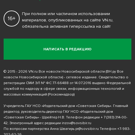
При полном или частичном использовании
16+
материалов, опубликованных на сайте VN.ru,
обязательна активная гиперссылка на сайт
НАПИСАТЬ В РЕДАКЦИЮ
© 2015 - 2026 VN.ru Все новости Новосибирской области (ВН.ру Все
новости Новосибирской области) - сетевое издание. Свидетельство о
регистрации СМИ ЭЛ № ФС 77-66488 от 14.07.2016 выдано Федеральной
службой по надзору в сфере связи, информационных технологий и
массовых коммуникаций (Роскомнадзор)
Учредитель ГАУ НСО «Издательский дом «Советская Сибирь». Главный
редактор, руководитель-директор ГАУ НСО «Издательский дом
«Советская Сибирь» - Шрейтер Н.В. Телефон редакции
+ 7 (383) 314-00-
42
; Электронный адрес редакции
inzov@sovsibir.ru
По вопросам партнерства Анна Швагирь
pr@sovsibir.ru
Телефон
+7-983-
302-62-26