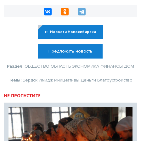
Новости Новосибирска
Предложить новость
Раздел:
ОБЩЕСТВО
ОБЛАСТЬ
ЭКОНОМИКА
ФИНАНСЫ
ДОМ
Темы:
Бердск
Имидж
Инициативы
Деньги
Благоустройство
НЕ ПРОПУСТИТЕ