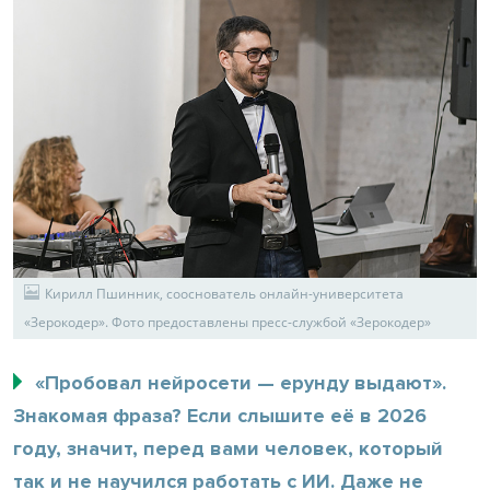
Кирилл Пшинник, сооснователь онлайн-университета
«Зерокодер». Фото предоставлены пресс-службой «Зерокодер»
«Пробовал нейросети — ерунду выдают».
Знакомая фраза? Если слышите её в 2026
году, значит, перед вами человек, который
так и не научился работать с ИИ. Даже не