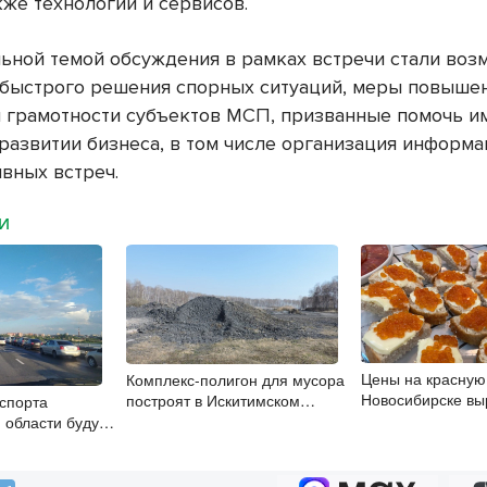
кже технологий и сервисов.
ьной темой обсуждения в рамках встречи стали во
быстрого решения спорных ситуаций, меры повыше
 грамотности субъектов МСП, призванные помочь и
 развитии бизнеса, в том числе организация информ
ивных встреч.
МИ
Цены на красную 
Комплекс-полигон для мусора
Новосибирске выр
построят в Искитимском
спорта
20%
районе
 области будут
 в Москве