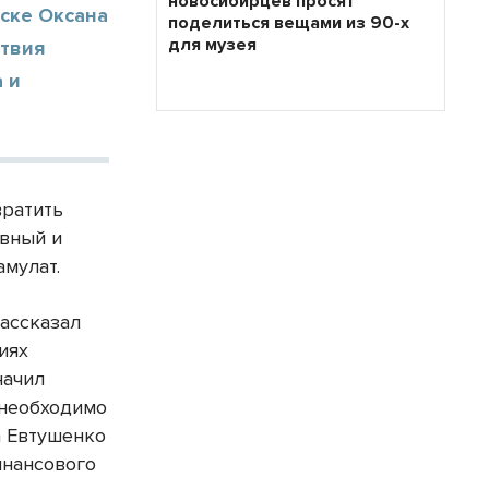
новосибирцев просят
ске Оксана
поделиться вещами из 90-х
для музея
ствия
 и
вратить
ивный и
мулат.
рассказал
иях
начил
 необходимо
а Евтушенко
инансового