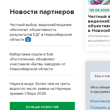
Новости партнеров
05.08.2026
Честный 
видеонаб
Честный выбор: видеонаблюдение
объектив
обеспечит объективность
в Новоси
результатов ЕДГ в Новосибирской
«Ростелеком» 
области
масштабного 
избирательны
области сист
Кибертанки пошли в бой:
Цифровая инфр
«Ростелеком» объявляет
обеспечить по
участников «Битвы заводов» от
голосования н
Новосибирской области
которые пройду
года.
Наука в моде: более чем на треть
VN.ru обязуе
выросло число заявок на Научную
от рассылки
премию Сбера 2026
Искитимски
БОЛЬШЕ НОВОСТЕЙ
Психушка д