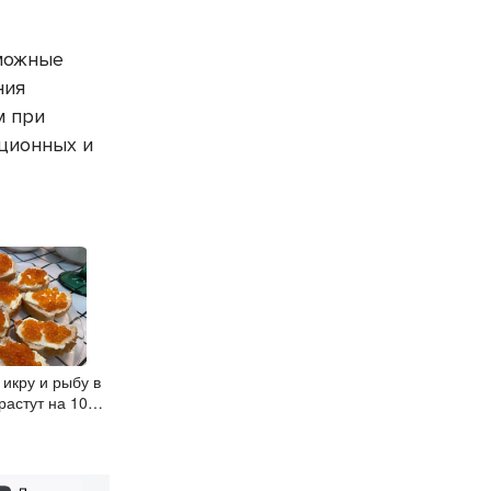
зможные
ния
м при
ационных и
икру и рыбу в
астут на 10-