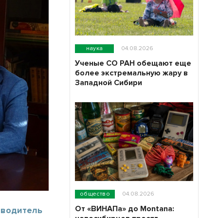
наука
04.08.2026
Ученые СО РАН обещают еще
более экстремальную жару в
Западной Сибири
общество
04.08.2026
От «ВИНАПа» до Montana:
оводитель