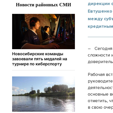
дирекции 
Евтушенко
между суб
кредитным
– Сегодня 
сложности 
доверитель
Рабочая вс
руководите
деятельнос
основные в
отметить, 
в свою оче