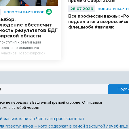
премию Сбера 2026
28.07.2026
НОВОСТИ ПАРТН
НОВОСТИ ПАРТНЕРОВ
Все профессии важны: «Р
выбор:
подвел итоги всероссийск
людение обеспечит
флешмоба #явлияю
ность результатов ЕДГ
бирской области
приступил к реализации
проекта по оснащению
х участков Новосибирской
емой видеонаблюдения.
аструктура компании призвана
лную прозрачность процесса
а предстоящих выборах,
т 18, 19 и 20 сентября 2026
тся не передавать Ваш e-mail третьей стороне. Отписаться
 можно в любой момент
й маньяк: капитан Чеплыгин рассказывает
ля преступников – кого содержат в самой закрытой лечебнице