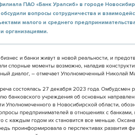
филиала ПАО «Банк Уралсиб» в городе Новосибир
 обсудили вопросы сотрудничества и взаимодей
ъектами малого и среднего предпринимательства
и организациями.
бизнес и банки живут в новой реальности, и предот
или спорные моменты возможно, наладив конструкт
ный диалог, – отмечает Уполномоченный Николай Ма
треча состоялась 27 декабря 2023 года. Омбудсмен 
лю банковского учреждения об основных направлен
ти Уполномоченного в Новосибирской области, обоз
опросы предпринимателей в отношениях с банками,
что с каждым годом их становится все меньше. Оксан
редь проинформировала о перспективах развития ф