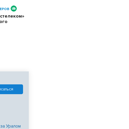
ЕРОВ
остелеком»
ого
 за Уралом