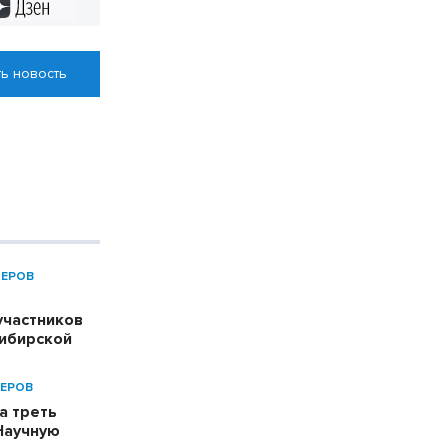
Дзен
ь новость
НЕРОВ
участников
сибирской
ЕРОВ
а треть
Научную