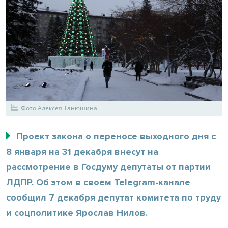
Фото Алексея Танюшина
Проект закона о переносе выходного дня с
8 января на 31 декабря внесут на
рассмотрение в Госдуму депутаты от партии
ЛДПР. Об этом в своем Telegram-канале
сообщил 7 декабря депутат комитета по труду
и соцполитике Ярослав Нилов.