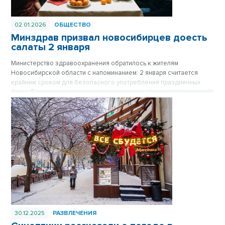
02.01.2026
ОБЩЕСТВО
Минздрав призвал новосибирцев доесть
салаты 2 января
Министерство здравоохранения обратилось к жителям
Новосибирской области с напоминанием: 2 января считается
крайним сроком для безопасного употребления праздничных
блюд. Врачи предупреждают, что салаты с майонезной заправкой
являются идеальной средой для размножения бактерий, и даже
хранение в холодильнике не гарантирует безопасность
продуктов спустя двое суток после приготовления.
30.12.2025
РАЗВЛЕЧЕНИЯ