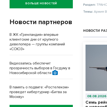
БОЛЬШЕ НОВОСТЕЙ
Раздел:
ТРАН
Темы:
Армия
В
Новости партнеров
НОВОСТИ РА
В ЖК «Гренландия» впервые
клиентские дни от крупного
девелопера — группы компаний
«СОЮЗ»
Видеозапись обеспечит
прозрачность выборов в Госдуму в
Новосибирской области
В память о подвиге: «Ростелеком»
проведет кибертурнир «Битва за
08.08.2026
Москву»
Семь рейс
в новоси