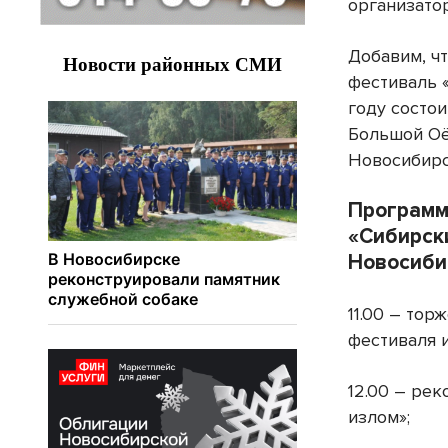
организато
Добавим, ч
фестиваль 
году состои
Большой Оё
Новосибирс
Программ
«Сибирск
Новосиби
11.00 – тор
фестиваля и
12.00 – ре
излом»;