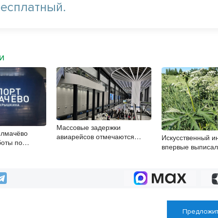
бесплатный.
МИ
Массовые задержки
олмачёво
авиарейсов отмечаются
Искусственный и
боты по
в Толмачёво 8 августа
впервые выписал
ю рулежных
борщевик
Предложит