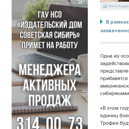
Фото Андре
В рамка
захваченн
Одна из ос
задействов
представле
прибавятся
американск
сибиряками
«В этом го
единиц бое
Трофеи буд