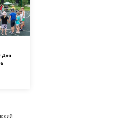
 Дня
26
нский