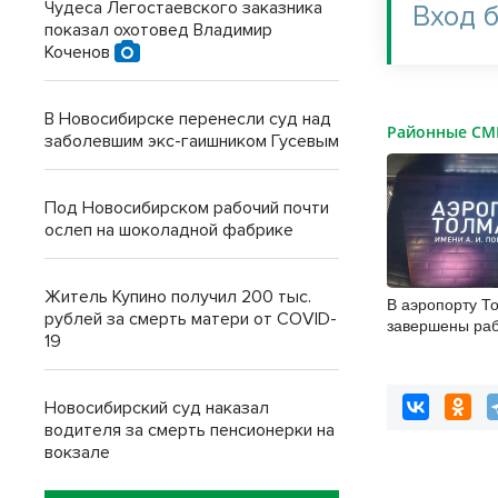
Чудеса Легостаевского заказника
Вход 
показал охотовед Владимир
Коченов
В Новосибирске перенесли суд над
Районные С
заболевшим экс-гаишником Гусевым
Под Новосибирском рабочий почти
ослеп на шоколадной фабрике
Житель Купино получил 200 тыс.
В аэропорту Т
рублей за смерть матери от COVID-
завершены ра
19
бетонировани
дорожек
Новосибирский суд наказал
водителя за смерть пенсионерки на
вокзале