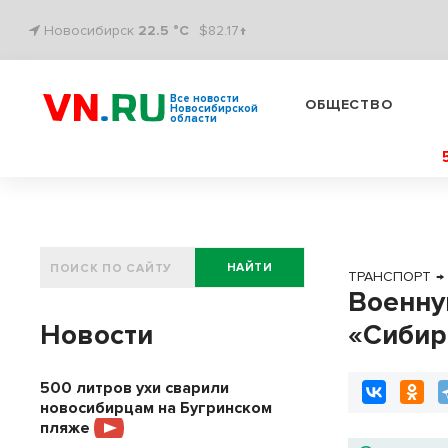
Новосибирск
22.5 °C
$82.17↑
Все новости
ОБЩЕСТВО
Новосибирской
области
НАЙТИ
ТРАНСПОРТ
→
Военну
Новости
«Сибир
500 литров ухи сварили
новосибирцам на Бугринском
пляже