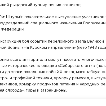
льшой рыцарский турнир пеших латников;
Ои: Штурм!»: показательное выступление участников
подразделений специального назначения Вооруженн
й Федерации
конструкция боя событий переломного этапа Великой
ой Войны «На Курском направлении» (лето 1943 года
чение всего дня зрители смогут посетить многочисл
ные исторические площадки «Сибирского огня» (пол
сти до эпохи локальных войн ХХ века), масштабную в
тро- и трофейной техники, ярмарку ремесел, выступ
лективов, ярмарку продуктов питания и народных р
ая слобода», тиры и аттракционы.