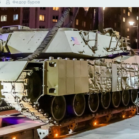
6
Федор Буров