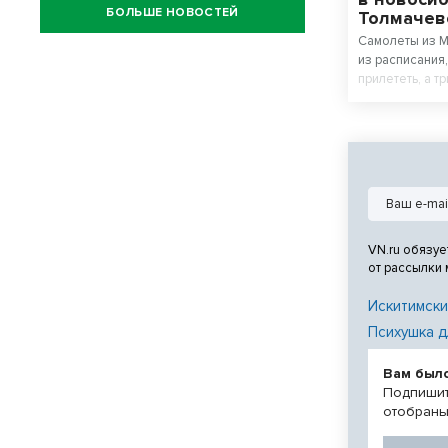
БОЛЬШЕ НОВОСТЕЙ
Толмачев
Самолеты из М
из расписания
прилететь, а т
VN.ru обязуе
от рассылки
Искитимски
Психушка д
Вам был
Подпишит
отобраны