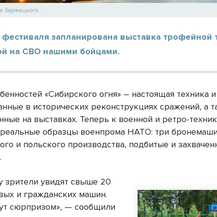
я Заржецкого
х фестиваля запланирована выставка трофейной 
ой на СВО нашими бойцами.
обенностей «Сибирского огня» – настоящая техника и
анные в исторических реконструкциях сражений, а 
нные на выставках. Теперь к военной и ретро-техни
 реальные образцы военпрома НАТО: три бронемаш
ого и польского производства, подбитые и захваче
.
ду зрители увидят свыше 20
вых и гражданских машин.
ут сюрпризом», — сообщили