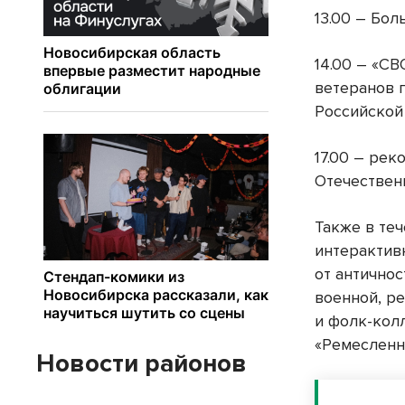
13.00 – Бо
14.00 – «СВ
ветеранов 
Российско
17.00 – ре
Отечественн
Также в те
интерактив
от антично
военной, ре
и фолк-кол
«Ремесленн
Новости районов