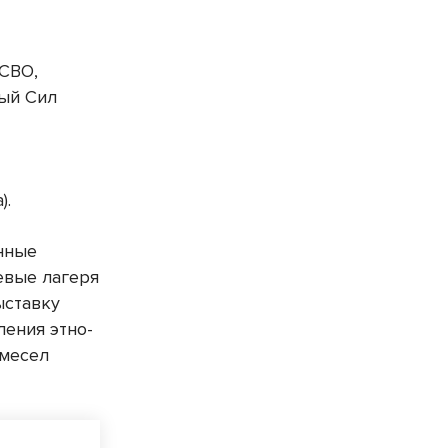
 СВО,
ый Сил
).
енные
евые лагеря
ыставку
ления этно-
емесел