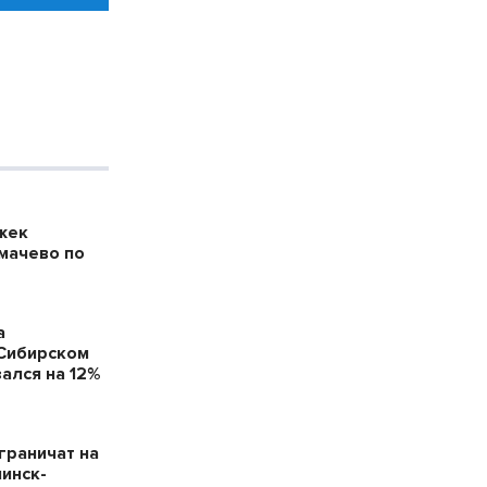
жек
мачево по
а
 Сибирском
ался на 12%
граничат на
нинск-