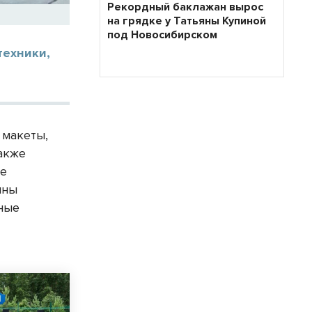
Рекордный баклажан вырос
на грядке у Татьяны Купиной
под Новосибирском
техники,
 макеты,
также
ке
ины
нные