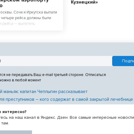
Кузнецкий»
о
осквы, Сочи и Иркутска выпали
, четыре рейса должны были
ри рейса — вылететь.
тся не передавать Ваш e-mail третьей стороне. Отписаться
 можно в любой момент
й маньяк: капитан Чеплыгин рассказывает
ля преступников – кого содержат в самой закрытой лечебнице
о интересно?
есь на наш канал в Яндекс. Дзен. Все самые интересные новост
 там.