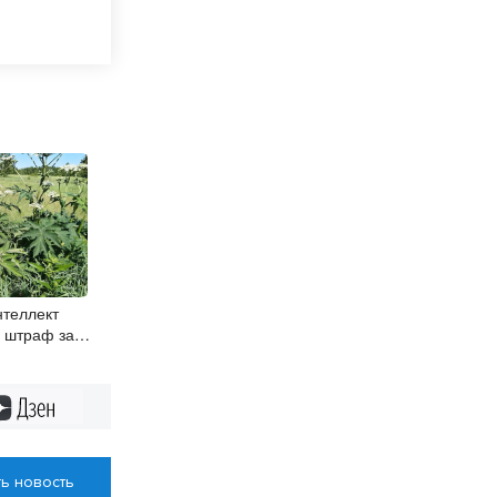
нтеллект
 штраф за
Дзен
ь новость