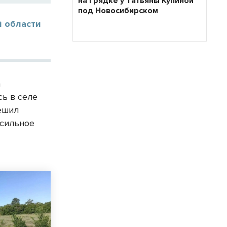
на грядке у Татьяны Купиной
под Новосибирском
й области
а
сь в селе
решил
 сильное