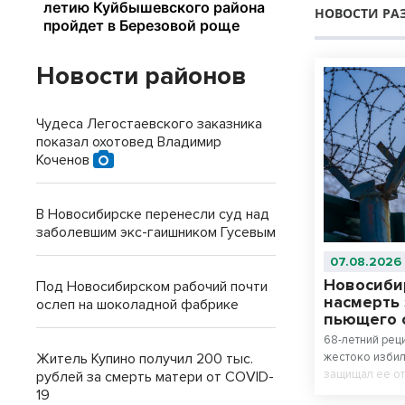
НОВОСТИ РА
Новости районов
Чудеса Легостаевского заказника
показал охотовед Владимир
Коченов
В Новосибирске перенесли суд над
заболевшим экс-гаишником Гусевым
07.08.2026
Новосиби
Под Новосибирском рабочий почти
насмерть
ослеп на шоколадной фабрике
пьющего 
68-летний рец
Житель Купино получил 200 тыс.
жестоко избил
защищал ее от
рублей за смерть матери от COVID-
опровергла д
19