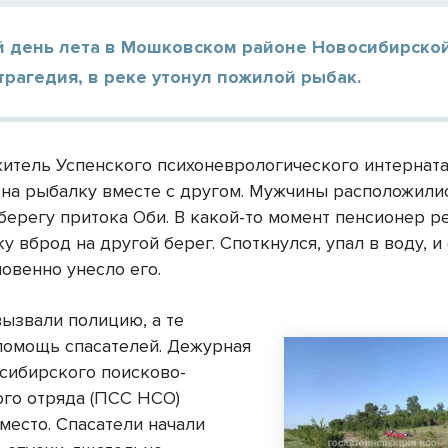
й день лета в Мошковском районе Новосибирско
трагедия, в реке утонул пожилой рыбак.
житель Успенского психоневрологического интернат
 на рыбалку вместе с другом. Мужчины расположили
 берегу притока Оби. В какой-то момент пенсионер 
у вброд на другой берег. Споткнулся, упал в воду, и
овенно унесло его.
ызвали полицию, а те
помощь спасателей. Дежурная
сибирского поисково-
ого отряда (ПСС НСО)
место. Спасатели начали