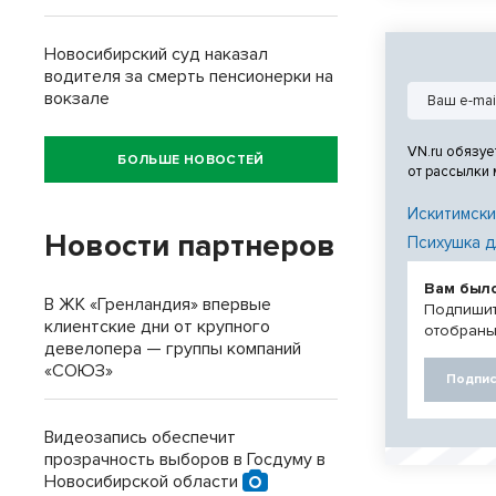
Новосибирский суд наказал
водителя за смерть пенсионерки на
вокзале
VN.ru обязуе
БОЛЬШЕ НОВОСТЕЙ
от рассылки
Искитимски
Новости партнеров
Психушка д
Вам был
В ЖК «Гренландия» впервые
Подпишит
клиентские дни от крупного
отобраны
девелопера — группы компаний
«СОЮЗ»
Подпис
Видеозапись обеспечит
прозрачность выборов в Госдуму в
Новосибирской области