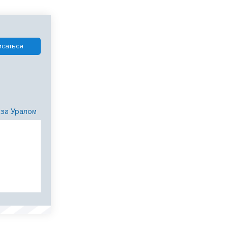
 за Уралом
и