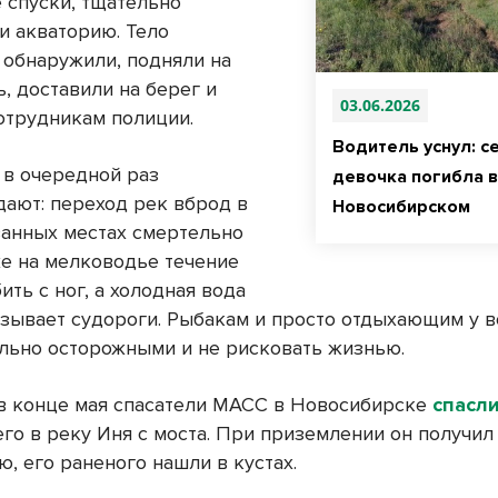
 спуски, тщательно
и акваторию. Тело
 обнаружили, подняли на
, доставили на берег и
03.06.2026
отрудникам полиции.
Водитель уснул: с
в очередной раз
девочка погибла 
ают: переход рек вброд в
Новосибирском
анных местах смертельно
же на мелководье течение
ить с ног, а холодная вода
зывает судороги. Рыбакам и просто отдыхающим у в
льно осторожными и не рисковать жизнью.
в конце мая спасатели МАСС в Новосибирске
спасл
го в реку Иня с моста. При приземлении он получил
, его раненого нашли в кустах.