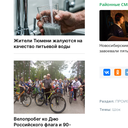
Районные С
Новосибирски
завоевали пят
турнире по ки
Раздел:
ПРОИ
Темы:
Шок