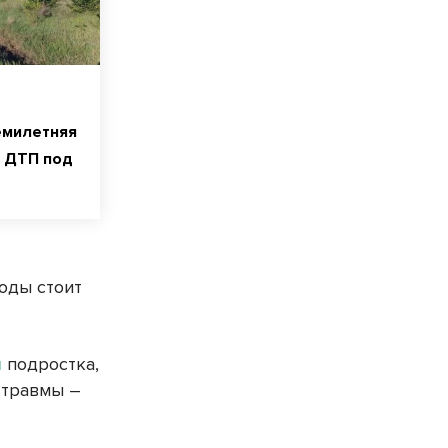
емилетняя
в ДТП под
оды стоит
и
подростка,
 травмы –