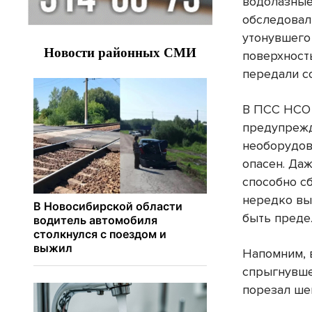
водолазные
обследовал
утонувшего
поверхность
передали с
В ПСС НСО 
предупрежд
необорудов
опасен. Да
способно сб
нередко вы
быть преде
Напомним, 
спрыгнувше
порезал шею