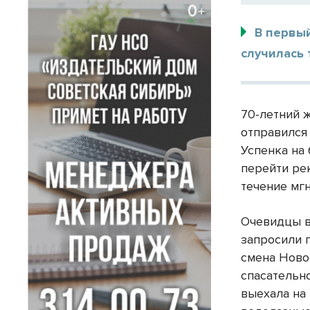
В первы
случилась 
70-летний 
отправился
Успенка на
перейти рек
течение мгн
Очевидцы в
запросили 
смена Ново
спасательн
выехала на 