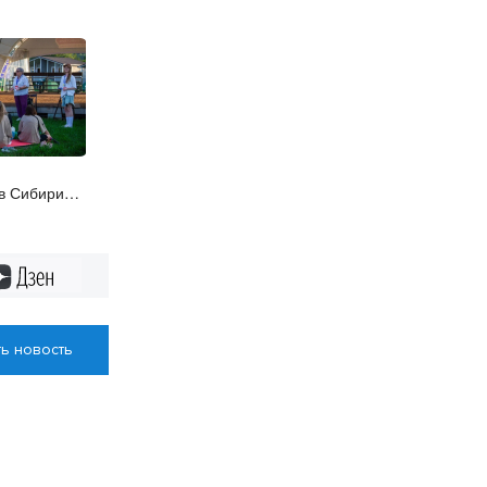
в Сибири
кий слёт
Дзен
ь новость