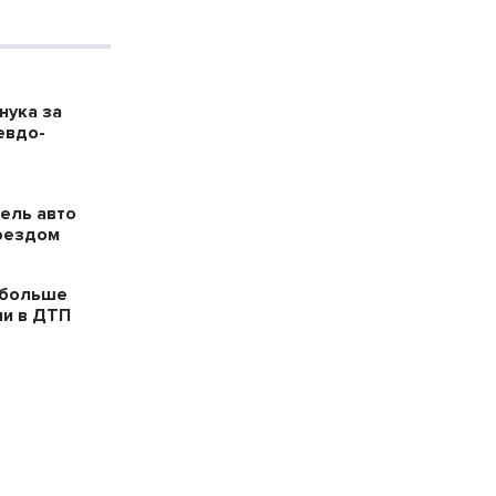
нука за
евдо-
ель авто
поездом
 больше
ли в ДТП