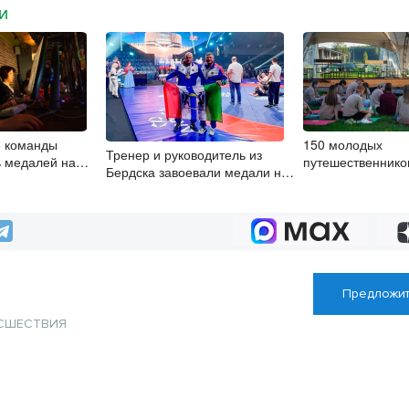
МИ
е команды
150 молодых
Тренер и руководитель из
ь медалей на
путешественнико
Бердска завоевали медали на
берспорту
посетили туристс
чемпионате России
в НСО
Предложит
СШЕСТВИЯ