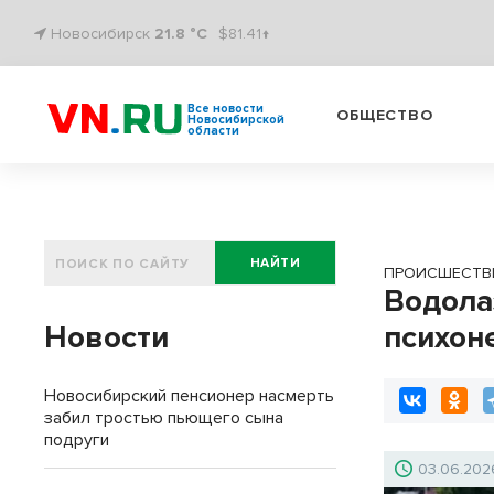
Новосибирск
21.8 °C
$81.41↑
Все новости
ОБЩЕСТВО
Новосибирской
области
НАЙТИ
ПРОИСШЕСТВ
Водола
Новости
психон
Новосибирский пенсионер насмерть
забил тростью пьющего сына
подруги
03.06.202