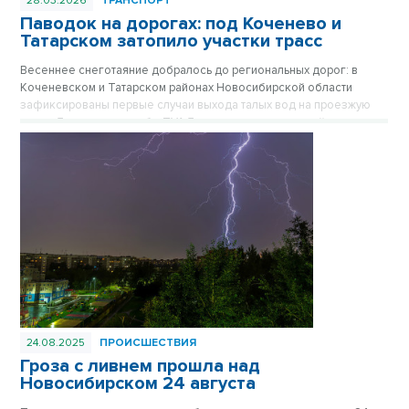
28.03.2026
ТРАНСПОРТ
Паводок на дорогах: под Коченево и
Татарском затопило участки трасс
Весеннее снеготаяние добралось до региональных дорог: в
Коченевском и Татарском районах Новосибирской области
зафиксированы первые случаи выхода талых вод на проезжую
часть. Дорожные службы ТУАД перешли на усиленный режим
мониторинга, на опасных участках выставлены специальные
знаки и вешки.
24.08.2025
ПРОИСШЕСТВИЯ
Гроза с ливнем прошла над
Новосибирском 24 августа