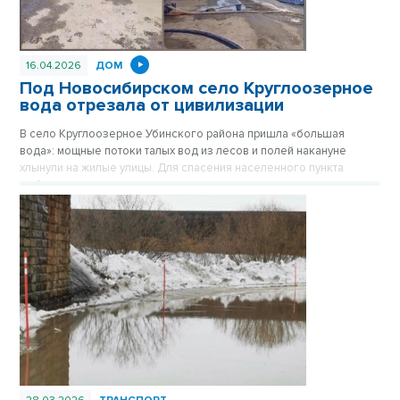
16.04.2026
ДОМ
Под Новосибирском село Круглоозерное
вода отрезала от цивилизации
В село Круглоозерное Убинского района пришла «большая
вода»: мощные потоки талых вод из лесов и полей накануне
хлынули на жилые улицы. Для спасения населенного пункта
мобилизованы силы всего муниципального округа,
задействована спецтехника и десятки мощных помп.