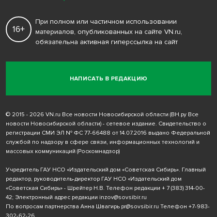
При полном или частичном использовании
16+
материалов, опубликованных на сайте VN.ru,
обязательна активная гиперссылка на сайт
НАПИСАТЬ В РЕДАКЦИЮ
© 2015 - 2026 VN.ru Все новости Новосибирской области (ВН.ру Все
новости Новосибирской области) - сетевое издание. Свидетельство о
регистрации СМИ ЭЛ № ФС 77-66488 от 14.07.2016 выдано Федеральной
службой по надзору в сфере связи, информационных технологий и
массовых коммуникаций (Роскомнадзор)
Учредитель ГАУ НСО «Издательский дом «Советская Сибирь». Главный
редактор, руководитель-директор ГАУ НСО «Издательский дом
«Советская Сибирь» - Шрейтер Н.В. Телефон редакции
+ 7 (383) 314-00-
42
; Электронный адрес редакции
inzov@sovsibir.ru
По вопросам партнерства Анна Швагирь
pr@sovsibir.ru
Телефон
+7-983-
302-62-26