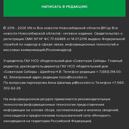
НАПИСАТЬ В РЕДАКЦИЮ
© 2015 - 2026 VN.ru Все новости Новосибирской области (ВН.ру Все
новости Новосибирской области) - сетевое издание. Свидетельство о
регистрации СМИ ЭЛ № ФС 77-66488 от 14.07.2016 выдано Федеральной
службой по надзору в сфере связи, информационных технологий и
массовых коммуникаций (Роскомнадзор)
Учредитель ГАУ НСО «Издательский дом «Советская Сибирь». Главный
редактор, руководитель-директор ГАУ НСО «Издательский дом
«Советская Сибирь» - Шрейтер Н.В. Телефон редакции
+ 7 (383) 314-00-
42
; Электронный адрес редакции
inzov@sovsibir.ru
По вопросам партнерства Анна Швагирь
pr@sovsibir.ru
Телефон
+7-983-
302-62-26
На информационном ресурсе применяются рекомендательные
технологии
(информационные технологии предоставления
информации на основе сбора, систематизации и анализа сведений,
относящихся к предпочтениям пользователей сети «Интернет»,
находящихся на территории Российской Федерации).