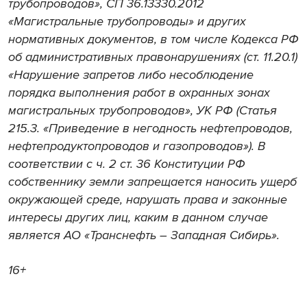
трубопроводов
»,
СП
36.13330.2012
«
Магистральные
трубопроводы
»
и
других
нормативных
документов
,
в
том
числе
Кодекса
РФ
об
административных
правонарушениях
(
ст
. 11.20.1)
«
Нарушение
запретов
либо
несоблюдение
порядка
выполнения
работ
в
охранных
зонах
магистральных
трубопроводов
»,
УК
РФ
(
Статья
215.3. «
Приведение
в
негодность
нефтепроводов
,
нефтепродуктопроводов
и
газопроводов
»).
В
соответствии
с
ч
. 2
ст
. 36
Конституции
РФ
собственнику
земли
запрещается
наносить
ущерб
окружающей
среде
,
нарушать
права
и
законные
интересы
других
лиц
,
каким
в
данном
случае
является
АО
«
Транснефть
–
Западная
Сибирь
».
16+