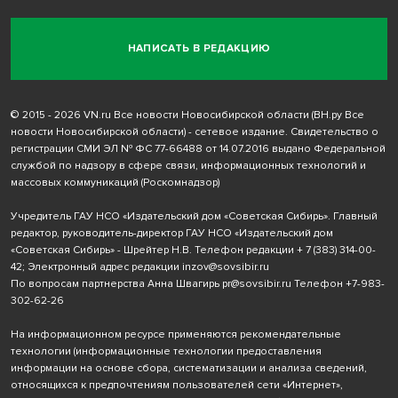
НАПИСАТЬ В РЕДАКЦИЮ
© 2015 - 2026 VN.ru Все новости Новосибирской области (ВН.ру Все
новости Новосибирской области) - сетевое издание. Свидетельство о
регистрации СМИ ЭЛ № ФС 77-66488 от 14.07.2016 выдано Федеральной
службой по надзору в сфере связи, информационных технологий и
массовых коммуникаций (Роскомнадзор)
Учредитель ГАУ НСО «Издательский дом «Советская Сибирь». Главный
редактор, руководитель-директор ГАУ НСО «Издательский дом
«Советская Сибирь» - Шрейтер Н.В. Телефон редакции
+ 7 (383) 314-00-
42
; Электронный адрес редакции
inzov@sovsibir.ru
По вопросам партнерства Анна Швагирь
pr@sovsibir.ru
Телефон
+7-983-
302-62-26
На информационном ресурсе применяются рекомендательные
технологии
(информационные технологии предоставления
информации на основе сбора, систематизации и анализа сведений,
относящихся к предпочтениям пользователей сети «Интернет»,