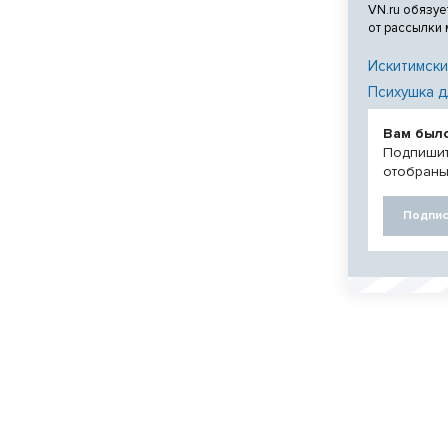
VN.ru обязуе
от рассылки
Искитимски
Психушка д
Вам был
Подпишит
отобраны
Подпис