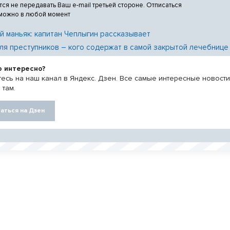
тся не передавать Ваш e-mail третьей стороне. Отписаться
 можно в любой момент
й маньяк: капитан Чеплыгин рассказывает
ля преступников – кого содержат в самой закрытой лечебнице
о интересно?
есь на наш канал в Яндекс. Дзен. Все самые интересные новост
 там.
аться на Дзен