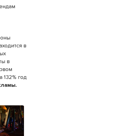
рендам
роны
аходится в
ных
ты в
ервом
а 132% год
екламы.