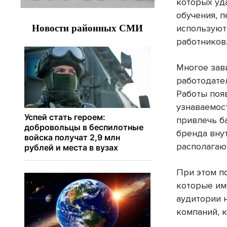
которых уд
обучения, п
используют
работников
Многое зави
работодате
Работы поя
узнаваемос
привлечь б
бренда вну
располагаю
При этом п
которые им
аудитории 
компаний, 