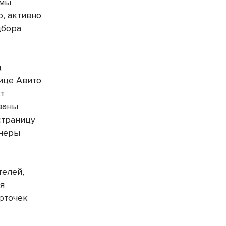
ммы
о, активно
дбора
д
нице Авито
ст
ваны
страницу
ннеры
телей,
ия
рточек