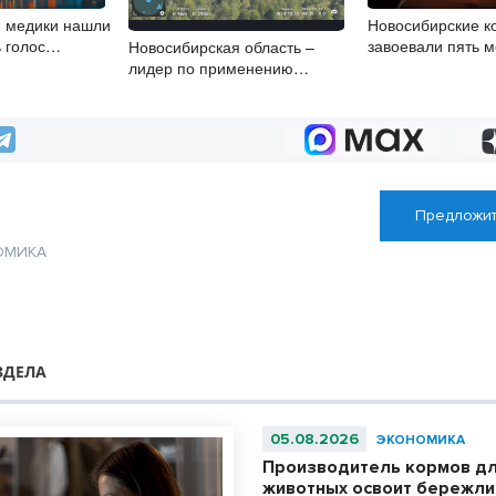
е медики нашли
Новосибирские 
 голос
завоевали пять 
Новосибирская область –
гортани
турнире по кибер
лидер по применению
беспилотников в охране
природы
Предложит
ОМИКА
ЗДЕЛА
05.08.2026
ЭКОНОМИКА
Производитель кормов д
животных освоит бережл