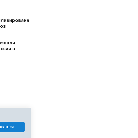
илизирована
хоз
азвали
ссии в