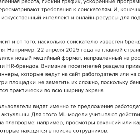
алённая работа, гибкий график, ускоренные програ
ересматривают требования к соискателям. И, конечн
 искусственный интеллект и онлайн-ресурсы для по
.
сит и от того, насколько соискателю известен брен
ля. Например, 22 апреля 2025 года на главной стра
вился новый медийный формат, направленный на ро
ти HR-брендов. Внимание посетителей раздела приз
аннеры, которые ведут на сайт работодателя или на 
три площадки. не заметить их сложно, поскольку ба
тся практически во всю ширину экрана.
ользователи видят именно те предложения работода
 актуальны. Для этого ML-модели учитывают действ
на платформе: например, просмотры вакансий или ка
которые находятся в поиске сотрудников.