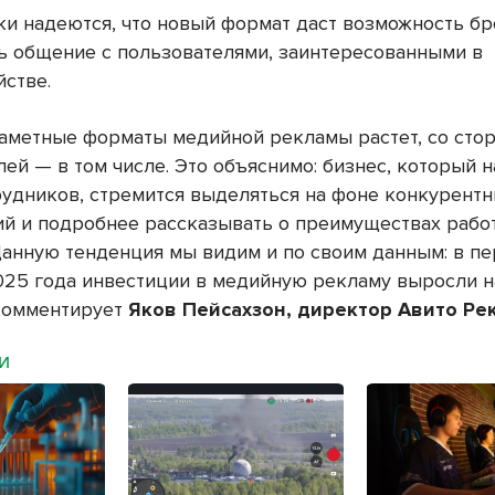
ки надеются, что новый формат даст возможность б
ь общение с пользователями, заинтересованными в
йстве.
заметные форматы медийной рекламы растет, со сто
ей — в том числе. Это объяснимо: бизнес, который н
рудников, стремится выделяться на фоне конкурент
й и подробнее рассказывать о преимуществах рабо
Данную тенденция мы видим и по своим данным: в п
025 года инвестиции в медийную рекламу выросли н
 комментирует
Яков Пейсахзон, директор Авито Р
МИ