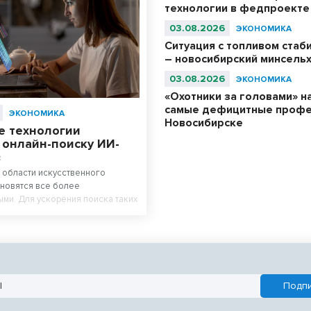
технологии в федпроекте
03.08.2026
ЭКОНОМИКА
Ситуация с топливом стаб
– новосибирский минсель
03.08.2026
ЭКОНОМИКА
«Охотники за головами» н
самые дефицитные профе
ЭКОНОМИКА
Новосибирске
 технологии
 онлайн-поиску ИИ-
в
 области искусственного
ановятся все более
ми. Для ускорения поиска таких
лайн-площадки внедряют новые