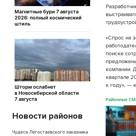
Разработчи
выстраиват
трудоустро
«Спрос на 
работодател
поиске сот
предложени
компании. 
квартале 2
к году», —
Районные С
Новости районов
Чудеса Легостаевского заказника