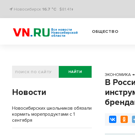
Новосибирск
16.7 °C
$81.41↑
Все новости
ОБЩЕСТВО
Новосибирской
области
НАЙТИ
ЭКОНОМИКА
→
В Росс
Новости
инстру
бренд
Новосибирских школьников обязали
кормить морепродуктами с 1
сентября