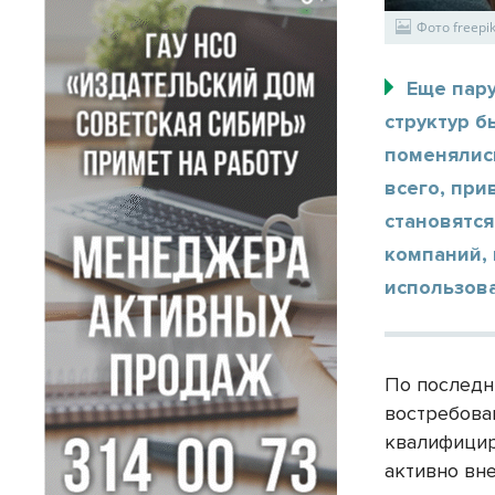
Фото freepi
Еще пару
структур б
поменялис
всего, пр
становятс
компаний, 
использова
По последн
востребова
квалифицир
активно вн