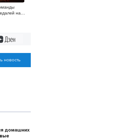
команды
медалей на
спорту
Дзен
ь новость
ля домашних
ивые