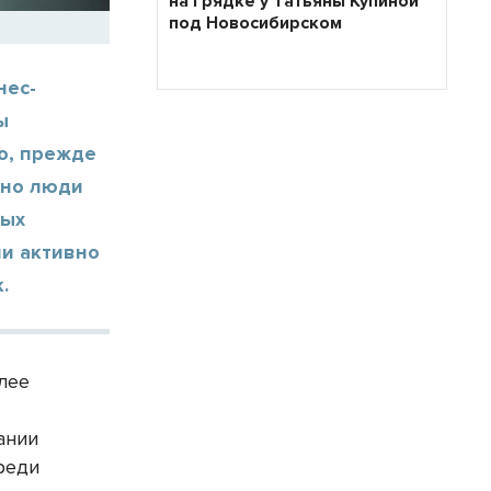
на грядке у Татьяны Купиной
под Новосибирском
нес-
ы
о, прежде
нно люди
ных
ли активно
.
лее
ании
реди