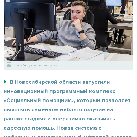
Фото Андрея Заржецкого
В Новосибирской области запустили
инновационный программный комплекс
«Социальный помощник», который позволяет
выявлять семейное неблагополучие на
ранних стадиях и оперативно оказывать
адресную помощь. Новая система с
мобильным приложением «Цифровой куратор