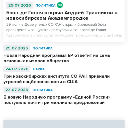
29.07.2026
ПОЛИТИКА
Бюст де Голля открыл Андрей Травников в
новосибирском Академгородке
29 июля в Доме ученых СО РАН открыли бронзовый бюст
президента Французской республики, генерала де Голля.
Автором бюста стал скульптор Андрей Тыртышников. Его де Голль
в военной фуражке уже есть в Музее армии в Париже, в
Центральном музее Великой Отечественной войны в Москве и
25.07.2026
ПОЛИТИКА
музее-панораме «Сталинградская битва» в Волгограде.
Новая Народная программа ЕР ответит на семь
основных вызовов общества
24.07.2026
НАУКА
Три новосибирских института СО РАН признали
угрозой нацбезопасности в США
23.07.2026
ПОЛИТИКА
В новую Народную программу «Единой России»
поступило почти три миллиона предложений