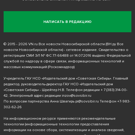
НАПИСАТЬ В РЕДАКЦИЮ
© 2015 - 2026 VN.ru Все новости Новосибирской области (ВН.ру Все
новости Новосибирской области) - сетевое издание. Свидетельство о
регистрации СМИ ЭЛ № ФС 77-66488 от 14.07.2016 выдано Федеральной
службой по надзору в сфере связи, информационных технологий и
массовых коммуникаций (Роскомнадзор)
Учредитель ГАУ НСО «Издательский дом «Советская Сибирь». Главный
редактор, руководитель-директор ГАУ НСО «Издательский дом
«Советская Сибирь» - Шрейтер Н.В. Телефон редакции
+ 7 (383) 314-00-
42
; Электронный адрес редакции
inzov@sovsibir.ru
По вопросам партнерства Анна Швагирь
pr@sovsibir.ru
Телефон
+7-983-
302-62-26
На информационном ресурсе применяются рекомендательные
технологии
(информационные технологии предоставления
информации на основе сбора, систематизации и анализа сведений,