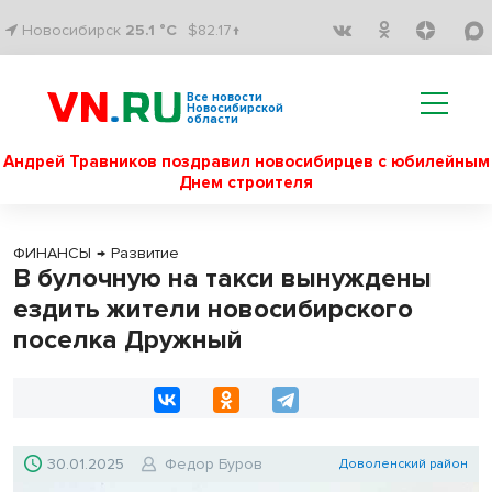
Новосибирск
25.1 °C
$82.17↑
Все новости
Новосибирской
области
Андрей Травников поздравил новосибирцев с юбилейным
Днем строителя
ФИНАНСЫ
→
Развитие
В булочную на такси вынуждены
ездить жители новосибирского
поселка Дружный
30.01.2025
Федор Буров
Доволенский район