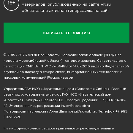
16+
материалов, опубликованных на сайте VN.ru,
обязательна активная гиперссылка на сайт
НАПИСАТЬ В РЕДАКЦИЮ
© 2015 - 2026 VN.ru Все новости Новосибирской области (ВН.ру Все
новости Новосибирской области) - сетевое издание. Свидетельство о
регистрации СМИ ЭЛ № ФС 77-66488 от 14.07.2016 выдано Федеральной
службой по надзору в сфере связи, информационных технологий и
массовых коммуникаций (Роскомнадзор)
Учредитель ГАУ НСО «Издательский дом «Советская Сибирь». Главный
редактор, руководитель-директор ГАУ НСО «Издательский дом
«Советская Сибирь» - Шрейтер Н.В. Телефон редакции
+ 7 (383) 314-00-
42
; Электронный адрес редакции
inzov@sovsibir.ru
По вопросам партнерства Анна Швагирь
pr@sovsibir.ru
Телефон
+7-983-
302-62-26
На информационном ресурсе применяются рекомендательные