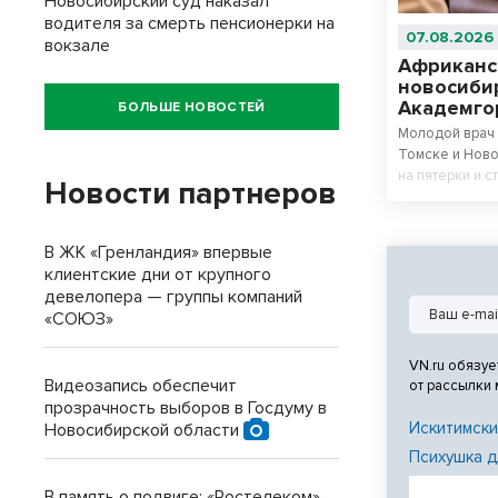
Новосибирский суд наказал
водителя за смерть пенсионерки на
07.08.2026
вокзале
Африканс
новосиби
Академго
БОЛЬШЕ НОВОСТЕЙ
Молодой врач 
Томске и Ново
на пятерки и с
Новости партнеров
В ЖК «Гренландия» впервые
клиентские дни от крупного
девелопера — группы компаний
«СОЮЗ»
VN.ru обязуе
Видеозапись обеспечит
от рассылки
прозрачность выборов в Госдуму в
Искитимски
Новосибирской области
Психушка д
В память о подвиге: «Ростелеком»