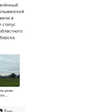
аселённый
Колыванской
евели в
 статус
областного
ибирска.
ли реже
 по
ме
Дзен