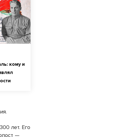
ль: кому и
являл
ости
ия.
00 лет. Его
орпост —