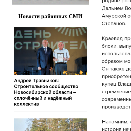
родине росс
Дальнем Во
Амурской о
Степанов.
Краевед пр
блоки, вып
использова
образом мо
Он также д
приобретен
купец Влад
стремление
современны
производст
Напомним, 
история нач