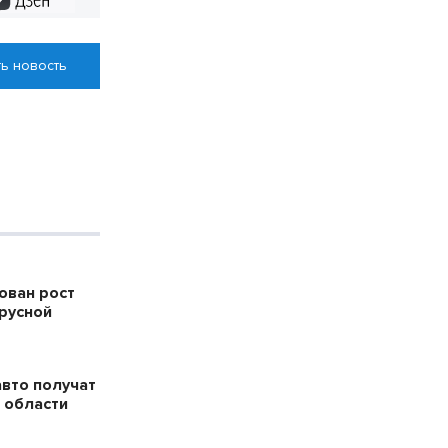
ь новость
ован рост
русной
авто получат
 области