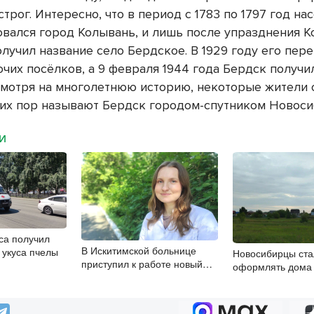
трог. Интересно, что в период с 1783 по 1797 год н
овался город Колывань, и лишь после упразднения 
лучил название село Бердское. В 1929 году его пер
чих посёлков, а 9 февраля 1944 года Бердск получил
смотря на многолетнюю историю, некоторые жители 
сих пор называют Бердск городом-спутником Новос
МИ
са получил
В Искитимской больнице
 укуса пчелы
Новосибирцы ста
приступил к работе новый
оформлять дома
врач-эндокринолог
упрощенной схе