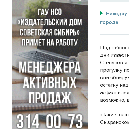
Находку
города.
Подробност
дни извест
Степанов и
прогулку по
они обнару
остатку на
асфальтово
возможно, в
«Такие эксп
Сызранском