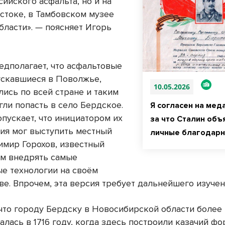
ийского асфальта, но и на
стоке, в Тамбовском музее
бласти».
—
поясняет Игорь
едполагает, что асфальтовые
ускавшиеся в Поволжье,
10.05.2026
лись по всей стране и таким
гли попасть в село Бердское.
Я согласен на меда
опускает, что инициатором их
за что Сталин объ
ия мог выступить местный
личные благодарн
имир Горохов, известный
м внедрять самые
е технологии на своём
ве. Впрочем, эта версия требует дальнейшего изучен
что городу Бердску в Новосибирской области более 3
алась в 1716 году, когда здесь построили казачий ф