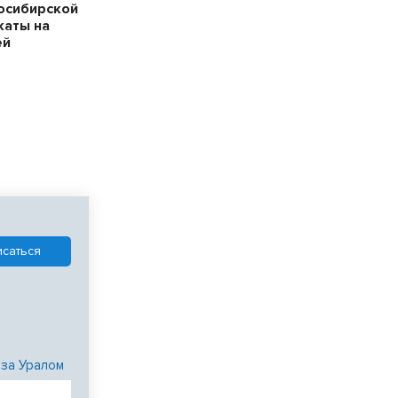
осибирской
каты на
ей
 за Уралом