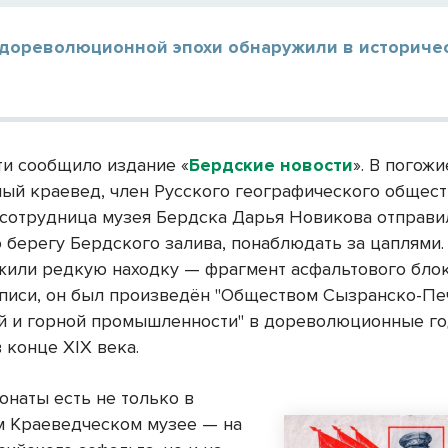
 дореволюционной эпохи обнаружили в историче
и сообщило издание «
Бердские новости
». В погож
ный краевед, член Русского географического общес
 сотрудница музея Бердска Дарья Новикова отправи
 берегу Бердского залива, понаблюдать за цаплями.
жили редкую находку — фрагмент асфальтового бло
дписи, он был произведён "Обществом Сызранско-П
й и горной промышленности" в дореволюционные г
 конце XIX века.
онаты есть не только в
 Краеведческом музее — на