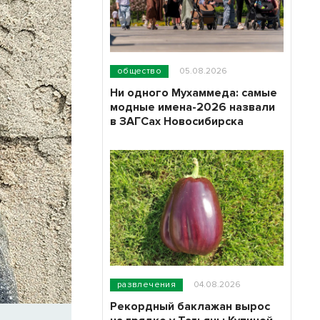
общество
05.08.2026
Ни одного Мухаммеда: самые
модные имена-2026 назвали
в ЗАГСах Новосибирска
развлечения
04.08.2026
Рекордный баклажан вырос