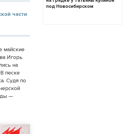
на грядке у Татьяны Купиной
под Новосибирском
ской части
ие майские
тва Игорь
лись на
 В песке
ка
.
Судя по
ечерской
оды —