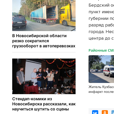
Бердский ос
пункт имен
губернии по
разряд рабо
города. Не
центра до 
Районные С
Житель Кузбас
инфаркт после