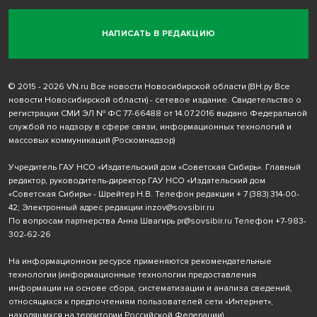
НАПИСАТЬ В РЕДАКЦИЮ
© 2015 - 2026 VN.ru Все новости Новосибирской области (ВН.ру Все
новости Новосибирской области) - сетевое издание. Свидетельство о
регистрации СМИ ЭЛ № ФС 77-66488 от 14.07.2016 выдано Федеральной
службой по надзору в сфере связи, информационных технологий и
массовых коммуникаций (Роскомнадзор)
Учредитель ГАУ НСО «Издательский дом «Советская Сибирь». Главный
редактор, руководитель-директор ГАУ НСО «Издательский дом
«Советская Сибирь» - Шрейтер Н.В. Телефон редакции
+ 7 (383) 314-00-
42
; Электронный адрес редакции
inzov@sovsibir.ru
По вопросам партнерства Анна Швагирь
pr@sovsibir.ru
Телефон
+7-983-
302-62-26
На информационном ресурсе применяются рекомендательные
технологии
(информационные технологии предоставления
информации на основе сбора, систематизации и анализа сведений,
относящихся к предпочтениям пользователей сети «Интернет»,
находящихся на территории Российской Федерации).