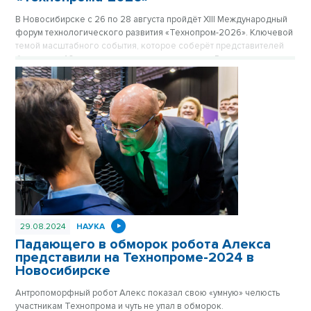
В Новосибирске с 26 по 28 августа пройдёт ХIII Международный
форум технологического развития «Технопром-2026». Ключевой
темой масштабного события, которое соберёт представителей
более чем 40 стран мира и десятков регионов России, станет
мегасайенс-проект «Сибирский кольцевой источник фотонов»
(СКИФ) и его роль в достижении технологического лидерства
страны.
29.08.2024
НАУКА
Падающего в обморок робота Алекса
представили на Технопроме-2024 в
Новосибирске
Антропоморфный робот Алекс показал свою «умную» челюсть
участникам Технопрома и чуть не упал в обморок.