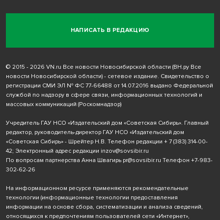
НАПИСАТЬ В РЕДАКЦИЮ
© 2015 - 2026 VN.ru Все новости Новосибирской области (ВН.ру Все
новости Новосибирской области) - сетевое издание. Свидетельство о
регистрации СМИ ЭЛ № ФС 77-66488 от 14.07.2016 выдано Федеральной
службой по надзору в сфере связи, информационных технологий и
массовых коммуникаций (Роскомнадзор)
Учредитель ГАУ НСО «Издательский дом «Советская Сибирь». Главный
редактор, руководитель-директор ГАУ НСО «Издательский дом
«Советская Сибирь» - Шрейтер Н.В. Телефон редакции
+ 7 (383) 314-00-
42
; Электронный адрес редакции
inzov@sovsibir.ru
По вопросам партнерства Анна Швагирь
pr@sovsibir.ru
Телефон
+7-983-
302-62-26
На информационном ресурсе применяются рекомендательные
технологии
(информационные технологии предоставления
информации на основе сбора, систематизации и анализа сведений,
относящихся к предпочтениям пользователей сети «Интернет»,