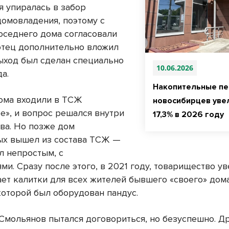
я упиралась в забор
домовладения, поэтому с
оседнего дома согласовали
отец дополнительно вложил
Выход был сделан специально
10.06.2026
а.
Накопительные пе
дома входили в ТСЖ
новосибирцев увел
е», и вопрос решался внутри
17,3% в 2026 году
ва. Но позже дом
х вышел из состава ТСЖ —
л непростым, с
ми. Сразу после этого, в 2021 году, товарищество у
ет калитки для всех жителей бывшего «своего» дома
 которой был оборудован пандус.
Смольянов пытался договориться, но безуспешно. Д