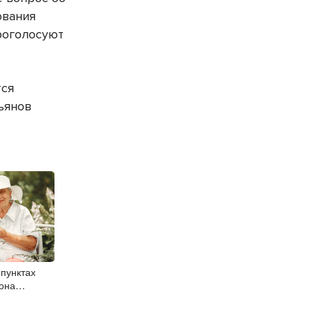
ования
роголосуют
тся
ьянов
 пунктах
она
и мобильную