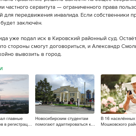
ии частного сервитута — ограниченного права польз
й для передвижения инвалида. Если собственники п
 будет заключён.
ида уже подал иск в Кировский районный суд. Остаё
 что стороны смогут договориться, и Александр Смол
койно вывозить в город.
МИ
вал главные
Новосибирским студентам
В 16 населённых
ов в регистрации
помогают адаптироваться к
Мошковского рай
 в НСО
учебе через культуру
модернизировал
связь