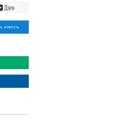
Дзен
ь новость