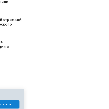
шили
й стрижкой
рского
на
ции в