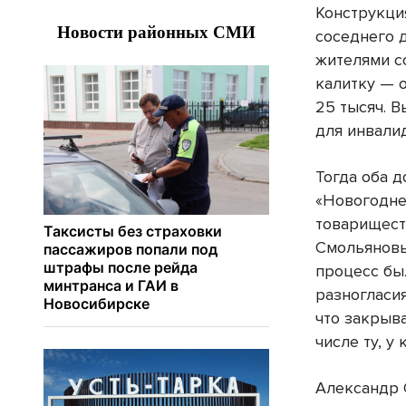
Конструкци
соседнего 
жителями с
калитку — 
25 тысяч. 
для инвалид
Тогда оба 
«Новогодне
товарищест
Смольяновы
процесс бы
разногласия
что закрыва
числе ту, у
Александр 