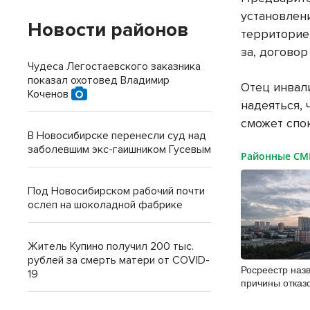
установлен
Новости районов
территорие
за, договор
Чудеса Легостаевского заказника
показал охотовед Владимир
Отец инвал
Коченов
надеяться,
сможет спо
В Новосибирске перенесли суд над
заболевшим экс-гаишником Гусевым
Районные С
Под Новосибирском рабочий почти
ослеп на шоколадной фабрике
Житель Купино получил 200 тыс.
рублей за смерть матери от COVID-
Росреестр наз
19
причины отказ
недвижимости