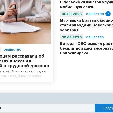
В посёлке связистов улуч
мобильную связь
06.08.2026
ОБЩЕСТВО
Мартышки Бразза с модно
стали звездами Новосиби
зоопарка
06.08.2026
ОБЩЕСТВО
Ветеран СВО выявил рак 
бесплатной диспансериза
ОБЩЕСТВО
Новосибирске
рцам рассказали об
стях внесения
й в трудовой договор
ексом РФ определен порядок
нений в трудовой договор.