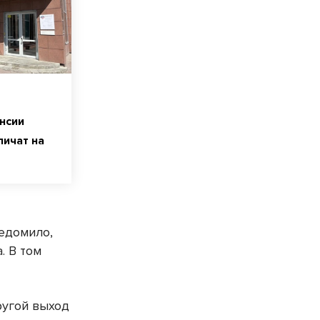
нсии
ичат на
ведомило,
. В том
ругой выход