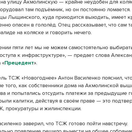
 на улицу Акмолинскую — крайне неудобен для коля
орудовал там подъёмник, но он постоянно ломается.
ицы Лыщинского, куда приходится выходить, имеет к
енно опасен в гололёд. Отец рассказывает, что сам 
валиде на коляске и говорить нечего.
ении пяти лет мы не можем самостоятельно выбирать
оступа к инфраструктуре», — предает слова Алекса
 «
Прецедент
».
ль ТСЖ «Новогоднее» Антон Василенко пояснил, чт
ле того, как собственники дома на Акмолинской выш
ва и попытались отсудить платежи за предыдущие г
рыли калитки, действуя в своём праве — это подтве
К, прокуратуры и жилинспекции.
асиленко заверил, что ТСЖ готово пойти навстречу.
льно правление решило вынести на общее собрание