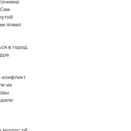
сочника.
 Сам
рутой
там ломал
ся в город.
ндра
о конфликт
ли из
оды.
рдили
 вопрос об