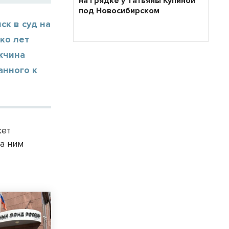
на грядке у Татьяны Купиной
под Новосибирском
к в суд на
ко лет
жчина
анного к
жет
за ним