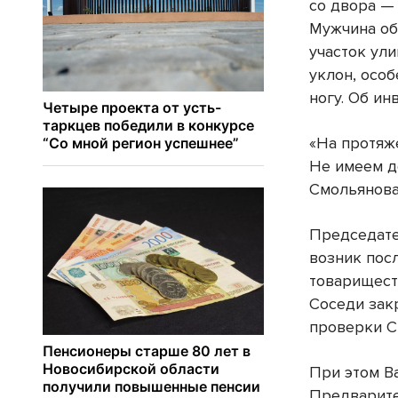
со двора —
Мужчина об
участок ул
уклон, особ
ногу. Об ин
«На протяж
Не имеем д
Смольянова
Председате
возник пос
товарищест
Соседи зак
проверки С
При этом В
Предварите