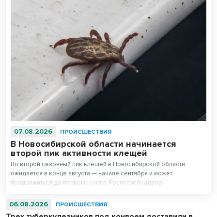
07.08.2026
ПРОИСШЕСТВИЯ
В Новосибирской области начинается
второй пик активности клещей
Во второй сезонный пик клещей в Новосибирской области
ожидается в конце августа — начале сентября и может
продолжиться до первого снега. Роспотребнадзор
предупреждает о высоком риске укусов, особенно у любителей
тихой охоты — грибников и ягодников.
06.08.2026
ПРОИСШЕСТВИЯ
Трех туберкулезников под конвоем доставили в