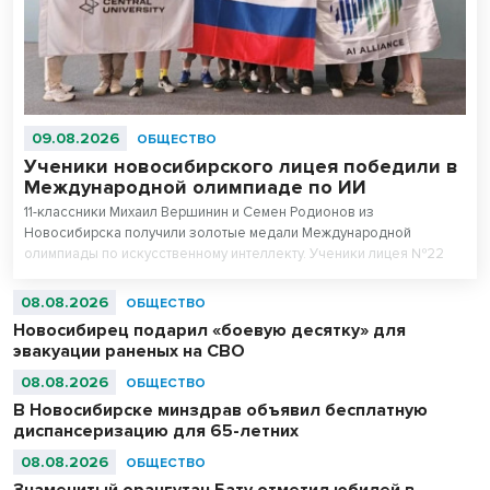
09.08.2026
ОБЩЕСТВО
Ученики новосибирского лицея победили в
Международной олимпиаде по ИИ
11-классники Михаил Вершинин и Семен Родионов из
Новосибирска получили золотые медали Международной
олимпиады по искусственному интеллекту. Ученики лицея №22
«Надежда Сибири» в составе российской сборной стали
абсолютными чемпионами соревнований.
08.08.2026
ОБЩЕСТВО
Новосибирец подарил «боевую десятку» для
эвакуации раненых на СВО
08.08.2026
ОБЩЕСТВО
В Новосибирске минздрав объявил бесплатную
диспансеризацию для 65-летних
08.08.2026
ОБЩЕСТВО
Знаменитый орангутан Бату отметил юбилей в