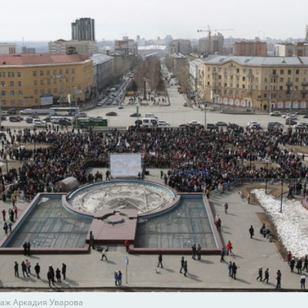
аж Аркадия Уварова