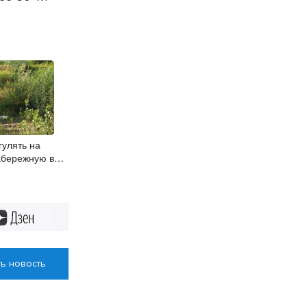
гулять на
абережную в
Дзен
ь новость