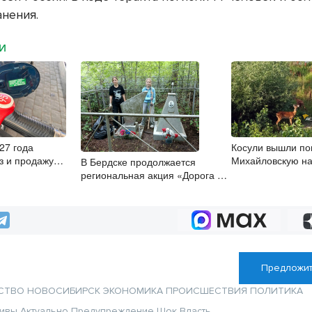
анения.
МИ
27 года
Косули вышли по
з и продажу
Михайловскую н
В Бердске продолжается
, 3 и 4
Новосибирске
региональная акция «Дорога к
Обелиску»
Предложит
СТВО
НОВОСИБИРСК
ЭКОНОМИКА
ПРОИСШЕСТВИЯ
ПОЛИТИКА
тивы
Актуально
Предупреждение
Шок
Власть