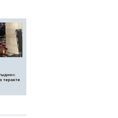
тыдно»:
о теракте