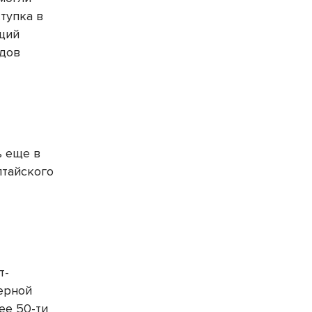
тупка в
щий
ядов
ь еще в
лтайского
т-
ерной
ее 50-ти