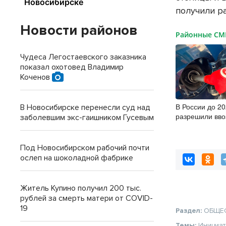
получили р
Новости районов
Районные С
Чудеса Легостаевского заказника
показал охотовед Владимир
Коченов
В России до 20
В Новосибирске перенесли суд над
разрешили вво
заболевшим экс-гаишником Гусевым
бензина Евро-2
Под Новосибирском рабочий почти
ослеп на шоколадной фабрике
Житель Купино получил 200 тыс.
рублей за смерть матери от COVID-
19
Раздел:
ОБЩЕ
Темы:
Инициа