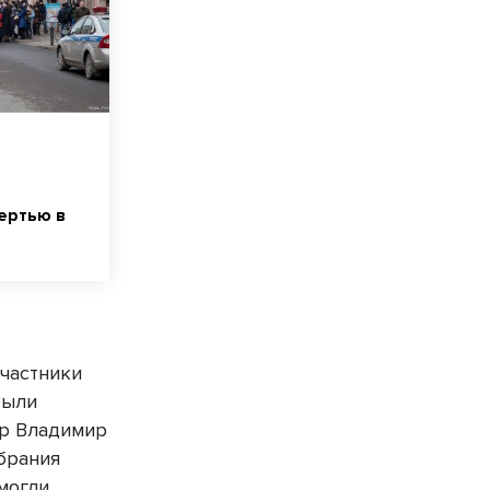
ертью в
частники
были
ор Владимир
брания
могли