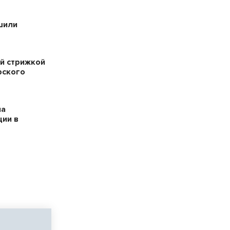
шили
й стрижкой
рского
на
ции в