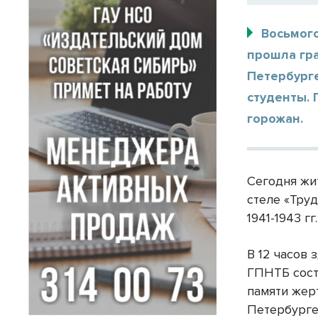
Восьмог
прошла гра
Петербурге
студенты.
горожан.
Сегодня жи
стеле «Тру
1941-1943 г
В 12 часов 
ГПНТБ сост
памяти жерт
Петербурге 