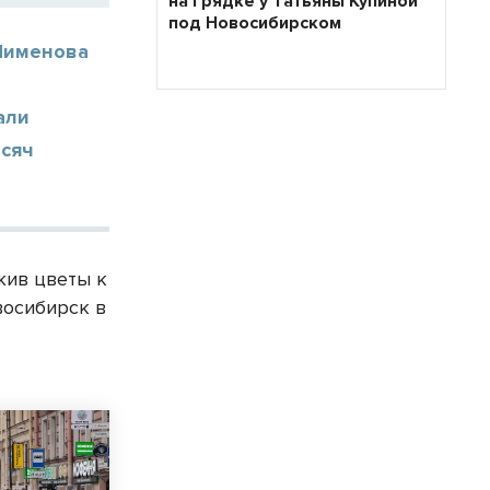
на грядке у Татьяны Купиной
под Новосибирском
 Пименова
али
ысяч
жив цветы к
восибирск в