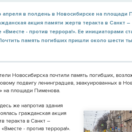
о апреля в полдень в Новосибирске на площади
жданская акция памяти жертв теракта в Санкт –
 «Вместе - против террора!». Ее инициаторами ст
 Почтить память погибших пришли около шести т
тели Новосибирска почтили память погибших, возло
довому подвигу ленинградцев, эвакуированных в Но
г.» на площади Пименова.
здесь же напротив здания
оялась гражданская акция
в теракта в Санкт –
«Вместе - против террора!».