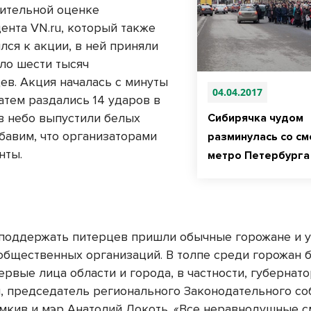
ительной оценке
дента
VN
.
ru
, который также
лся к акции, в ней приняли
оло шести тысяч
ев. Акция началась с минуты
04.04.2017
атем раздались 14 ударов в
в небо выпустили белых
Сибирячка чудом
обавим, что организаторами
разминулась со см
нты.
метро Петербурга
 поддержать питерцев пришли обычные горожане и у
общественных организаций. В толпе среди горожан 
ервые лица области и города, в частности, губернат
, председатель регионального Законодательного со
кив и мэр Анатолий Локоть. «Все неравнодушные с