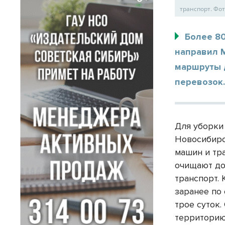
транспорт. Фо
Более 8
направил М
маршруты 
перевозок
Для уборки
Новосибирс
машин и тр
очищают до
транспорт.
заранее по
трое суток
территорию