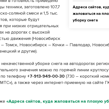
ями в готовность приведено
ы техники, заготовлено 107,7
Адреса сайтов, ку
еско-соляной смеси и 1,5 тыс.
жаловаться на пл
тов, которые будут
уборку снега
я при низких отрицательных
ах на дорогах с высокой
стью движения (Новосибирск
 – Томск, Новосибирск – Кочки – Павлодар, Новоси
нецкий и другие).
 некачественной уборке снега на автодорогах регио
ального значения можно по горячей линии круглосу
 по телефону
+7-913-949-00-30
(730 – короткий ном
«МТС»), а также через интернет-приемную на сайте 
кже
«Адреса сайтов, куда жаловаться на плохую у