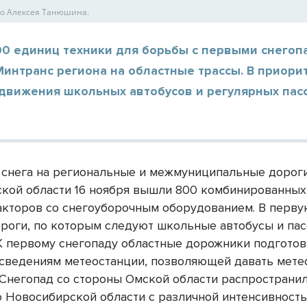
то Алексея Танюшина.
00 единиц техники для борьбы с первыми снегоп
интранс региона на областные трассы. В приорит
движения школьных автобусов и регулярных пас
.
 снега на региональные и межмуниципальные дорог
кой области 16 ноября вышли 800 комбинированны
акторов со снегоуборочным оборудованием. В перв
роги, по которым следуют школьные автобусы и па
 К первому снегопаду областные дорожники подгото
 сведениям метеостанции, позволяющей давать мете
. Снегопад со стороны Омской области распространи
 Новосибирской области с различной интенсивность