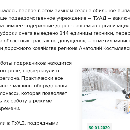
ачалось первое в этом зимнем сезоне обильное вып
аше подведомственное учреждение – ТУАД – заклю
на зимнее содержание дорог с восемью организация
 уборки снега выведено 844 единицы техники, пере
а областных трассах не допущено», – отметил минис
 и дорожного хозяйства региона Анатолий Костылевс
аботы подрядчиков находится
контроле, подчеркнули в
региона. Практически все
очные машины оборудованы
лонасс», которая позволяет
ь их работу в режиме
времени.
ли в ТУАД, подрядными
30.01.2020