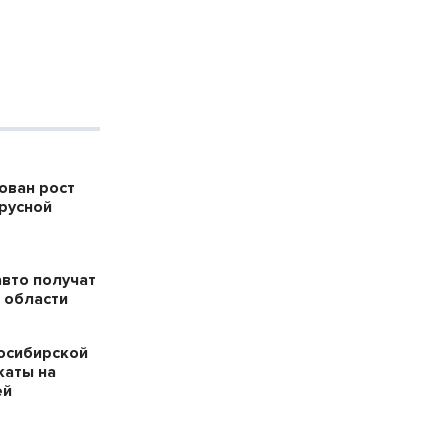
ован рост
русной
авто получат
 области
осибирской
каты на
ей