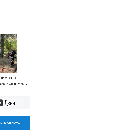
тима на
зились в мир
ния
Дзен
ь новость