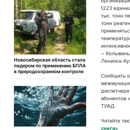
организаци
1223 единиц
тыс. тонн п
тонн реаген
применятьс
температур
интенсивно
– Колывань
Ленинск-Куз
Сообщить о
межмуницип
диспетчера
абонентов 
ТУАД.
Читайте та
снега»