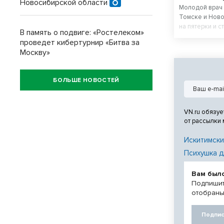
Новосибирской области
Молодой врач 
Томске и Ново
на пятерки и с
В память о подвиге: «Ростелеком»
проведет кибертурнир «Битва за
Москву»
БОЛЬШЕ НОВОСТЕЙ
VN.ru обязуе
от рассылки
Искитимски
Психушка д
Вам был
Подпишит
отобраны
Подпис