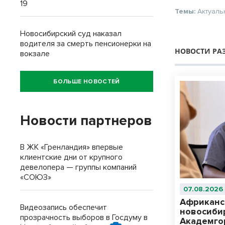
19
Темы:
Актуаль
Новосибирский суд наказал
водителя за смерть пенсионерки на
НОВОСТИ РА
вокзале
БОЛЬШЕ НОВОСТЕЙ
Новости партнеров
В ЖК «Гренландия» впервые
клиентские дни от крупного
девелопера — группы компаний
«СОЮЗ»
07.08.2026
Африканс
Видеозапись обеспечит
новосиби
прозрачность выборов в Госдуму в
Академго