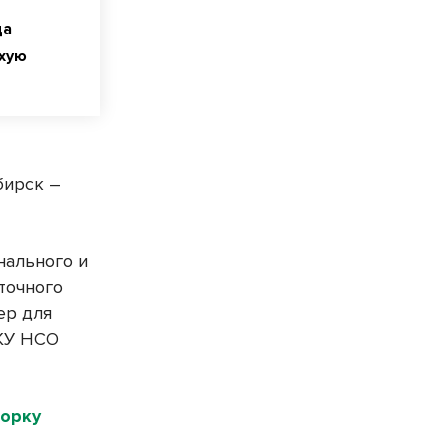
да
охую
бирск –
нального и
точного
ер для
ГКУ НСО
борку