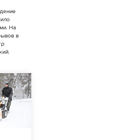
адение
чило
ми. На
рывов в
тр
кий.