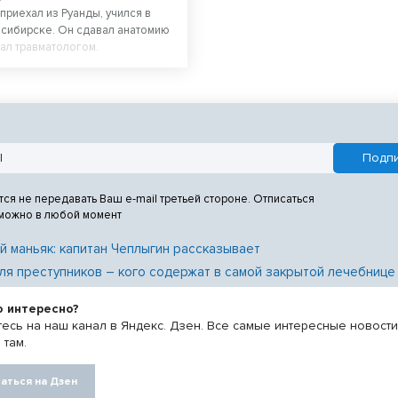
приехал из Руанды, учился в
сибирске. Он сдавал анатомию
тал травматологом.
тся не передавать Ваш e-mail третьей стороне. Отписаться
 можно в любой момент
й маньяк: капитан Чеплыгин рассказывает
ля преступников – кого содержат в самой закрытой лечебнице
о интересно?
есь на наш канал в Яндекс. Дзен. Все самые интересные новост
 там.
аться на Дзен