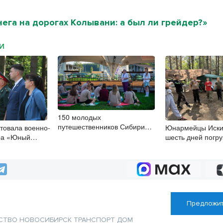
нега на дорогах Колывани: а был ли грейдер?»
МИ
150 молодых
путешественников Сибири
ртовала военно-
Юнармейцы Иски
посетили туристский слёт
гра «Юный
шесть дней погру
в НСО
тактики и выжива
Предложит
СТВО
НОВОСИБИРСК
ТРАНСПОРТ
ДОМ