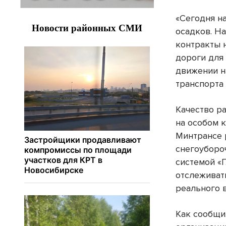
«Сегодня н
осадков. Н
контракты 
дороги для
движении н
транспорта
Качество р
на особом 
Минтрансе 
снегоубор
системой «Г
отслеживат
реального 
Как сообщи