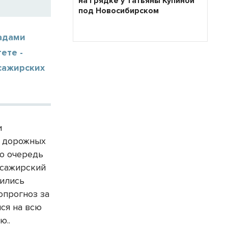
на грядке у Татьяны Купиной
под Новосибирском
адами
ете -
сажирских
и
х дорожных
ую очередь
ссажирский
вились
опрогноз за
лся на всю
ю..