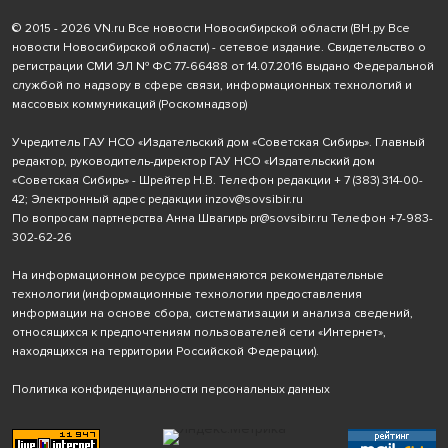
© 2015 - 2026 VN.ru Все новости Новосибирской области (ВН.ру Все
новости Новосибирской области) - сетевое издание. Свидетельство о
регистрации СМИ ЭЛ № ФС 77-66488 от 14.07.2016 выдано Федеральной
службой по надзору в сфере связи, информационных технологий и
массовых коммуникаций (Роскомнадзор)
Учредитель ГАУ НСО «Издательский дом «Советская Сибирь». Главный
редактор, руководитель-директор ГАУ НСО «Издательский дом
«Советская Сибирь» - Шрейтер Н.В. Телефон редакции
+ 7 (383) 314-00-
42
; Электронный адрес редакции
inzov@sovsibir.ru
По вопросам партнерства Анна Швагирь
pr@sovsibir.ru
Телефон
+7-983-
302-62-26
На информационном ресурсе применяются рекомендательные
технологии
(информационные технологии предоставления
информации на основе сбора, систематизации и анализа сведений,
относящихся к предпочтениям пользователей сети «Интернет»,
находящихся на территории Российской Федерации).
Политика конфиденциальности персональных данных