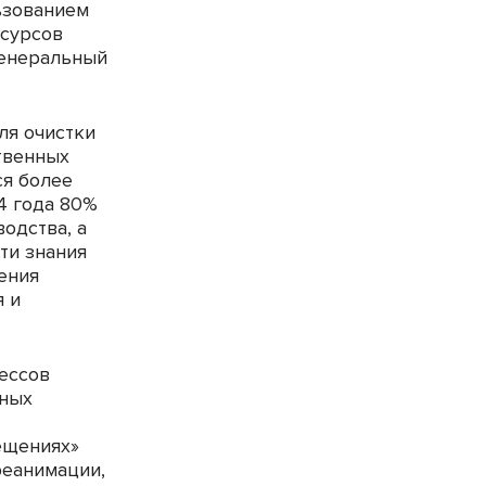
ьзованием
есурсов
енеральный
ля очистки
твенных
ся более
4 года 80%
одства, а
ти знания
ения
я и
цессов
рных
ещениях»
реанимации,