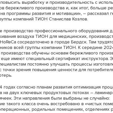
 повысить выработку и производительность с испол
ов бережливого производства и, как итог, больше р
 на программы развития и мотивации»
, – рассказал
г
руппы компаний ТИОН Станислав Козлов
.
е производство профессионального оборудования д
живания воздуха ТИОН для медицинских, производс
HoReCa
сосредоточено в городе Бердск. Там трудят
ников всей группы компании ТИОН. К середине 202
 производства обучены основам бережливого произв
х еще имеют специальный сертификат инструктора. Э
пециалистам постоянно улучшать процессы изготовл
с точки зрения повышения ценности для потребител
отерь.
4 годах согласно планам развития оптимизация про
а на двух ключевых продуктовых потоках – ламина
 ячеек. Эти направления были выбраны не случайно:
ие такого класса очень востребовано в «чистых пом
операционных, родильных помещениях, отделениях 