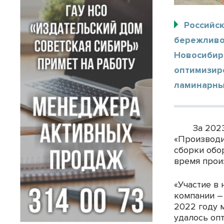
Российс
бережливо
Новосибир
оптимизир
ламинарны
За 202
«Производи
сборки обо
время прои
«Участие в
компании –
2022 году 
удалось оп