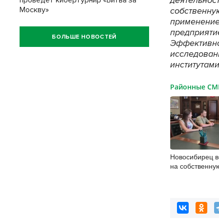
проведет кибертурнир «Битва за
Москву»
собственну
применение
предприяти
БОЛЬШЕ НОВОСТЕЙ
Эффективно
исследован
институтам
Районные С
Новосибирец в
на собственну