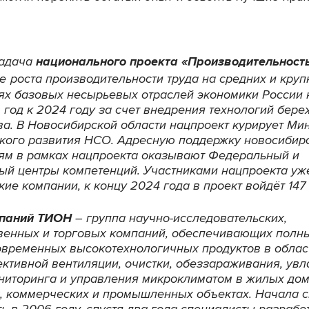
задача
национального проекта «Производительност
е
роста производительности труда на средних и кру
ях базовых несырьевых отраслей экономики России 
 год к 2024 году за счет внедрения технологий бер
ва. В Новосибирской области нацпроект курирует Ми
кого развития НСО. Адресную поддержку новосибир
ям в рамках нацпроекта оказывают Федеральный и
ый центры компетенций. Участниками нацпроекта уже
ие компании, к концу 2024 года в проект войдёт 147
мпаний ТИОН
– группа научно-исследовательских,
венных и торговых компаний, обеспечивающих полн
овременных высокотехнологичных продуктов в облас
ктивной вентиляции, очистки, обеззараживания, ув
ониторинга и управления микроклиматом в жилых дом
, коммерческих и промышленных объектах. Начала 
ь в 2006 году, спустя два года специалисты разрабо