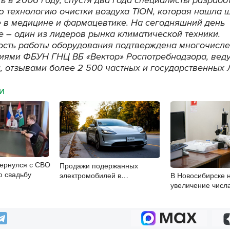
ю технологию очистки воздуха TION, которая нашла 
 в медицине и фармацевтике. На сегодняшний день
е – один из лидеров рынка климатической техники.
сть работы оборудования подтверждена многочисл
иями ФБУН ГНЦ ВБ «Вектор» Роспотребнадзора, ве
и, отзывами более 2 500 частных и государственных 
МИ
ернулся с СВО
Продажи подержанных
ю свадьбу
электромобилей в
В Новосибирске 
Новосибирской области растут
увеличение числ
второй месяц
энтеровирусной 