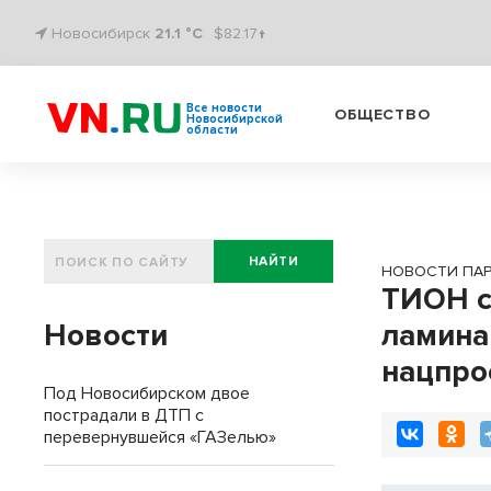
Новосибирск
21.1 °C
$82.17↑
Все новости
ОБЩЕСТВО
Новосибирской
области
НАЙТИ
НОВОСТИ ПА
ТИОН с
Новости
ламина
нацпро
Под Новосибирском двое
пострадали в ДТП с
перевернувшейся «ГАЗелью»