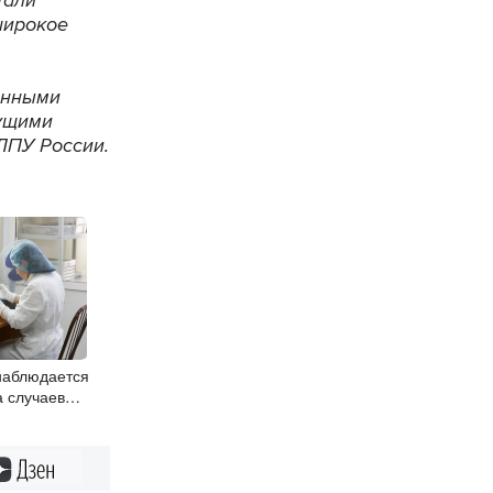
широкое
енными
дущими
ЛПУ России.
наблюдается
а случаев
инфекции
Дзен