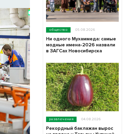
общество
05.08.2026
Ни одного Мухаммеда: самые
модные имена-2026 назвали
в ЗАГСах Новосибирска
развлечения
04.08.2026
Рекордный баклажан вырос