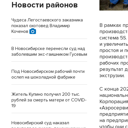
Новости районов
Чудеса Легостаевского заказника
В рамках п
показал охотовед Владимир
производст
Коченов
система 5S
и увеличит
В Новосибирске перенесли суд над
простоя и 
заболевшим экс-гаишником Гусевым
производст
рабочих про
результат 
Под Новосибирском рабочий почти
экструзии.
ослеп на шоколадной фабрике
С конца 20
Житель Купино получил 200 тыс.
национальн
рублей за смерть матери от COVID-
Корпорация
19
«Аэросерви
предприяти
на предпри
Новосибирский суд наказал
чтобы они 