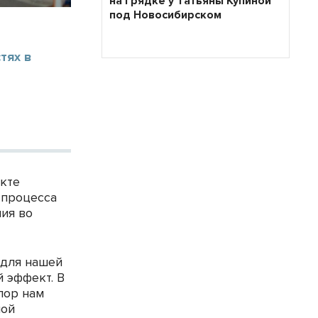
на грядке у Татьяны Купиной
под Новосибирском
тях в
я
екте
 процесса
ия во
 для нашей
 эффект. В
пор нам
ной