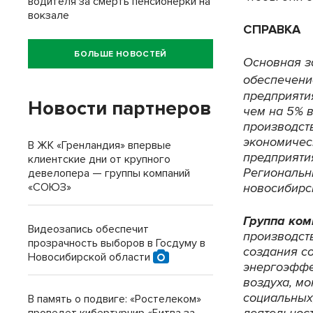
водителя за смерть пенсионерки на
вокзале
СПРАВКА
БОЛЬШЕ НОВОСТЕЙ
Основная 
обеспечени
предприяти
Новости партнеров
чем на 5% в
производст
экономичес
В ЖК «Гренландия» впервые
предприяти
клиентские дни от крупного
Региональн
девелопера — группы компаний
новосибирск
«СОЮЗ»
Группа ко
Видеозапись обеспечит
производст
прозрачность выборов в Госдуму в
создания с
Новосибирской области
энергоэффе
воздуха, м
социальных
В память о подвиге: «Ростелеком»
деятельност