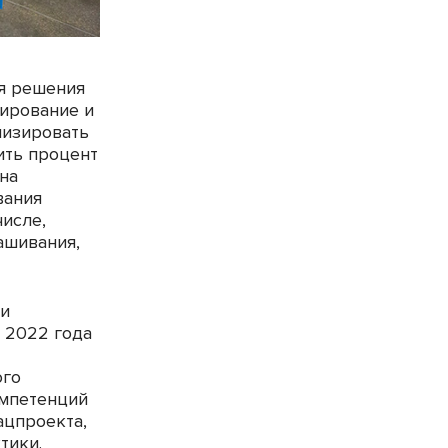
я решения
тирование и
мизировать
ить процент
на
вания
числе,
ашивания,
ии
 2022 года
ого
омпетенций
ацпроекта,
тики.