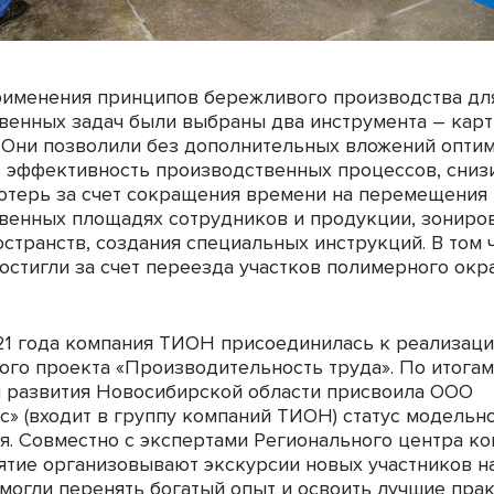
рименения принципов бережливого производства дл
венных задач были выбраны два инструмента – кар
. Они позволили без дополнительных вложений опти
ь эффективность производственных процессов, сниз
потерь за счет сокращения времени на перемещения 
венных площадях сотрудников и продукции, зониро
странств, создания специальных инструкций. В том 
достигли за счет переезда участков полимерного окр
21 года компания ТИОН присоединилась к реализац
ого проекта «Производительность труда». По итогам
 развития Новосибирской области присвоила ООО
с» (входит в группу компаний ТИОН) статус модельн
я. Совместно с экспертами Регионального центра к
ятие организовывают экскурсии новых участников н
смогли перенять богатый опыт и освоить лучшие прак