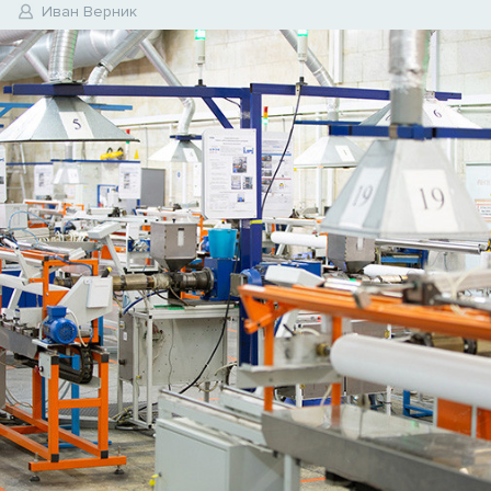
4
Иван Верник