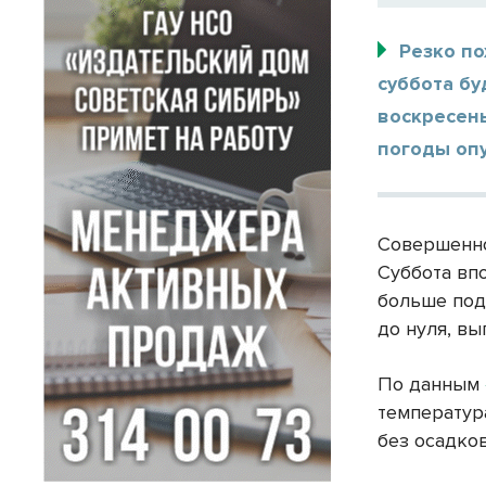
Резко по
суббота бу
воскресен
погоды оп
Совершенно
Суббота вп
больше под
до нуля, вы
По данным
температура
без осадков