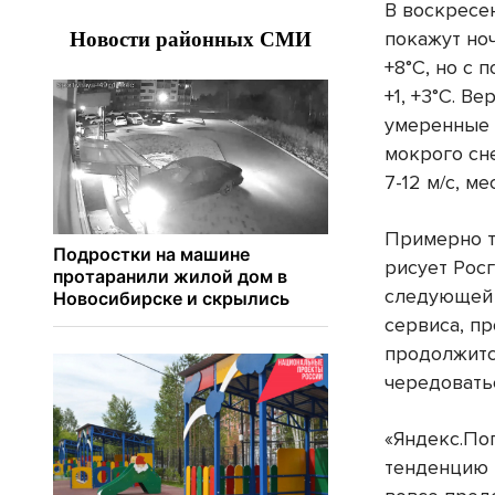
В воскресе
покажут ноч
+8°С, но с 
+1, +3°С. В
умеренные 
мокрого сн
7-12 м/с, м
Примерно т
рисует Рос
следующей 
сервиса, п
продолжитс
чередовать
«Яндекс.По
тенденцию 