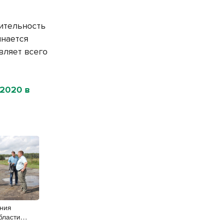
ительность
инается
авляет всего
-2020 в
ания
бласти