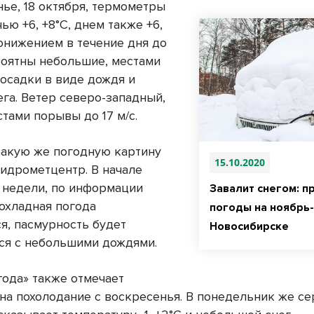
нье, 18 октября, термометры
ью +6, +8°С, днем также +6,
понижением в течение дня до
ероятны небольшие, местами
осадки в виде дождя и
ега. Ветер северо-западный,
естами порывы до 17 м/с.
акую же погодную картину
15.10.2020
гидрометцентр. В начале
недели, по информации
Завалит снегом: п
рохладная погода
погоды на ноябрь
я, пасмурность будет
Новосибирске
ся с небольшими дождями.
года» также отмечает
на похолодание с воскресенья. В понедельник же се