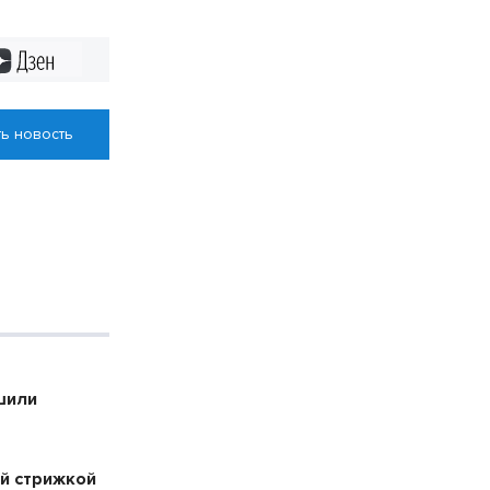
ский округ
Дзен
ь новость
шили
й стрижкой