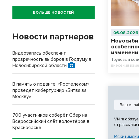
БОЛЬШЕ НОВОСТЕЙ
06.08.2026
Новости партнеров
Новосиби
особенно
изменени
Видеозапись обеспечит
прозрачность выборов в Госдуму в
Трудовым код
Новосибирской области
внесения изме
В память о подвиге: «Ростелеком»
проведет кибертурнир «Битва за
Москву»
700 участников соберёт Сбер на
VN.ru обязуе
Всероссийский слёт волонтёров в
от рассылки
Красноярске
Искитимски