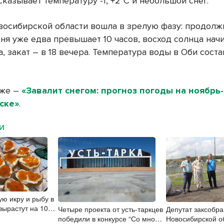
казывает температуру -1, +2°С и небольшой снег.
восибирской области вошла в зрелую фазу: продолж
ня уже едва превышает 10 часов, восход солнца нач
а, закат – в 18 вечера. Температура воды в Оби сост
кже –
«Завалит снегом: прогноз погоды на ноябрь
ске»
.
МИ
ую икру и рыбу в
вырастут на 10-
Четыре проекта от усть-таркцев
Депутат заксобр
победили в конкурсе “Со мной
Новосибирской о