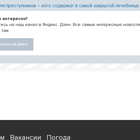
ля преступников – кого содержат в самой закрытой лечебнице
о интересно?
есь на наш канал в Яндекс. Дзен. Все самые интересные новост
 там.
аться на Дзен
ям
Вакансии
Погода