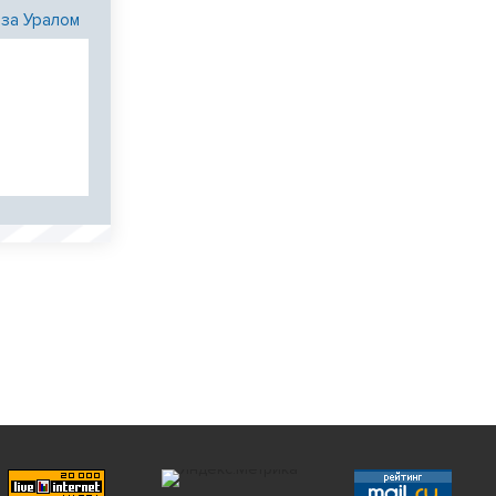
 за Уралом
и