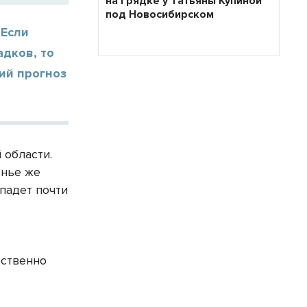
на грядке у Татьяны Купиной
под Новосибирском
 Если
адков, то
ий прогноз
 области.
енье же
падет почти
,
ественно