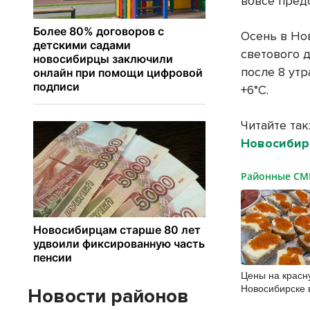
вовсе предс
Осень в Но
светового д
после 8 утр
+6°С.
Читайте та
Новосибир
Районные С
Цены на красн
Новосибирске 
Новости районов
20%