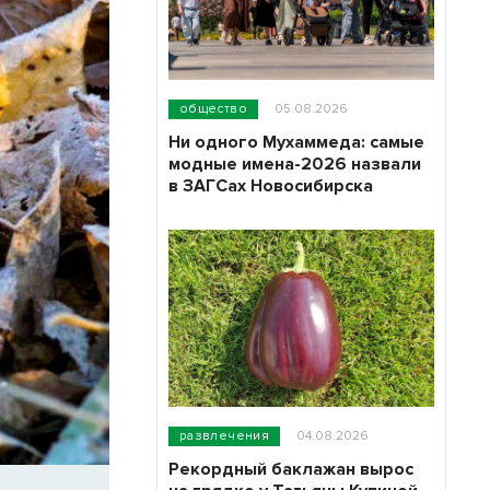
общество
05.08.2026
Ни одного Мухаммеда: самые
модные имена-2026 назвали
в ЗАГСах Новосибирска
развлечения
04.08.2026
Рекордный баклажан вырос