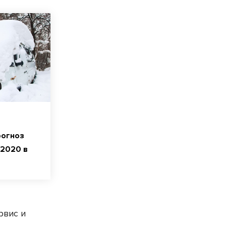
рогноз
-2020 в
рвис и