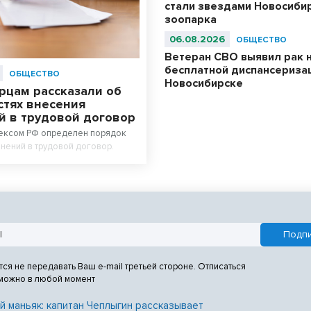
стали звездами Новосиби
зоопарка
06.08.2026
ОБЩЕСТВО
Ветеран СВО выявил рак 
бесплатной диспансериза
ОБЩЕСТВО
Новосибирске
рцам рассказали об
стях внесения
й в трудовой договор
ексом РФ определен порядок
нений в трудовой договор.
тся не передавать Ваш e-mail третьей стороне. Отписаться
 можно в любой момент
й маньяк: капитан Чеплыгин рассказывает