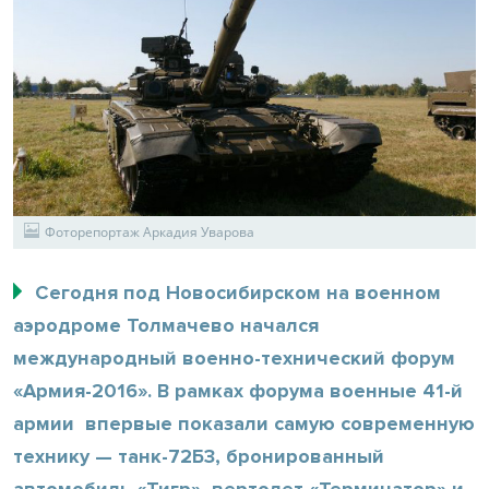
Фоторепортаж Аркадия Уварова
Сегодня под Новосибирском на военном
аэродроме Толмачево начался
международный военно-технический форум
«Армия-2016». В рамках форума военные 41-й
армии впервые показали самую современную
технику — танк-72Б3, бронированный
автомобиль «Тигр», вертолет «Терминатор» и